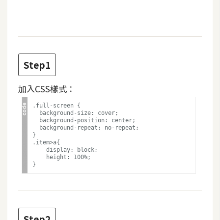
t
r
a
t
o
Step1
r
加入CSS樣式：
去
.full-screen {

背
  background-size: cover;

  background-position: center;

與
  background-repeat: no-repeat;

合
}

.item>a{

成
    display: block;

    height: 100%;

攝
影
商
品
Step2