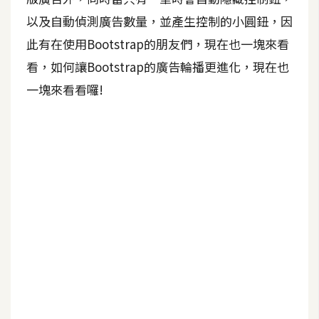
b
e
以及自動偵測廣告數量，並產生控制的小圓鈕，因
此有在使用Bootstrap的朋友們，現在也一塊來看
P
看，如何讓Bootstrap的廣告輪播更進化，現在也
h
一塊來看看囉!
o
t
o
s
h
o
p
I
l
l
u
s