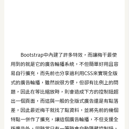
A
I
應
用
設
計
Bootstrap中內建了許多特效，而讓梅干最使
用到的就是它的廣告輪播系統，不但簡單好用且容
網
易自行擴充，而先前也分享過利用CSS來實現全版
站
式的廣告輪播，雖然說很方便，但卻有比例上的問
題，因此在等比縮放時，則會造成下方的控制鈕超
影
出一個頁面，而這與一般的全版式廣告還是有點落
像
差，因此最近梅干就找了點資料，並將先前的幾個
A
特點一併作了擴充，讓這個廣告輪播，不但支援全
d
o
版廣告外，同時當只有一筆時會自動隱藏控制鈕，