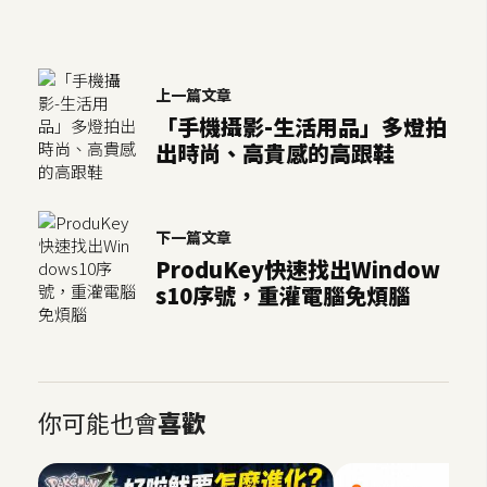
U
X
上一篇文章
「手機攝影-生活用品」多燈拍
R
出時尚、高貴感的高跟鞋
W
D
網
頁
下一篇文章
ProduKey快速找出Window
後
端
s10序號，重灌電腦免煩腦
P
H
P
你可能也會
喜歡
D