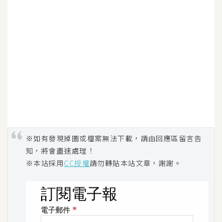
空
間
網
頁
設
計
前
端
※如有發現掉圖或檔案無法下載，請由回應區留言告
知，將會盡速處理！
H
※本站採用
CC授權
請勿轉貼本站文章，謝謝。
T
M
L
/
C