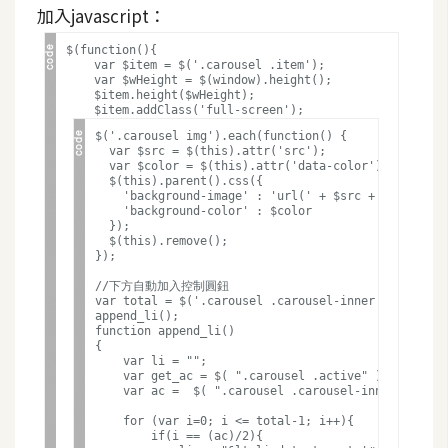
d
加入javascript：
P
r
e
$(function(){

    var $item = $('.carousel .item'); 

s
    var $wHeight = $(window).height();

s
    $item.height($wHeight); 

$('.carousel img').each(function() {

安
  var $src = $(this).attr('src');

裝
  var $color = $(this).attr('data-color');

  $(this).parent().css({

與
    'background-image' : 'url(' + $src + ')',

設
    'background-color' : $color

  });

定
  $(this).remove();

});

//下方自動加入控制圓鈕

var total = $('.carousel .carousel-inner div.item')
外
append_li();

掛
function append_li()

{

實
    var li = "";

作
    var get_ac = $( ".carousel .active" );

    var ac =  $( ".carousel .carousel-inner div" ).
電
    for (var i=0; i <= total-1; i++){

商
        if(i == (ac)/2){
