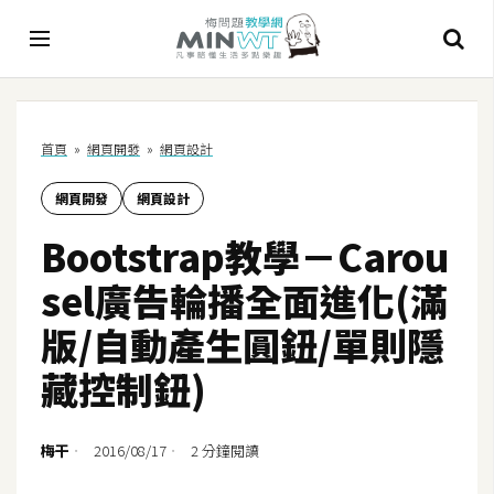
A
首頁
»
網頁開發
»
網頁設計
I
網頁開發
網頁設計
A
I
Bootstrap教學－Carou
工
具
sel廣告輪播全面進化(滿
C
版/自動產生圓鈕/單則隱
h
藏控制鈕)
a
t
G
梅干
2016/08/17
2 分鐘閱讀
P
T