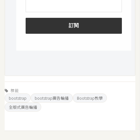
S
S
J
a
v
a
S
c
r
i
標籤
p
bootstrap
bootstrap廣告輪播
Bootstrap教學
t
全版式廣告輪播
U
I
/