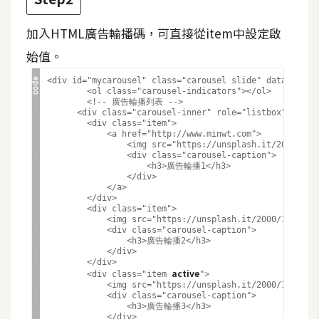
攝
影
加入HTML廣告輪播碼，可直接從item中設定啟
始值。
手
<div id="mycarousel" class="carousel slide" data-ride="
機
	<ol class="carousel-indicators"></ol>

	<!-- 廣告輪播列表 -->

攝
      <div class="carousel-inner" role="listbox">

影
        <div class="item">

            <a href="http://www.minwt.com">

                <img src="https://unsplash.it/2000/1250
                <div class="carousel-caption">

                    <h3>廣告輪播1</h3>

器
                </div>

            </a>

材
        </div>

操
        <div class="item">

            <img src="https://unsplash.it/2000/1250?ima
控
            <div class="carousel-caption">

                <h3>廣告輪播2</h3>

資
            </div>

源
        </div>

active
        <div class="item 
">

            <img src="https://unsplash.it/2000/1250?ima
            <div class="carousel-caption">

免
                <h3>廣告輪播3</h3>

            </div>
