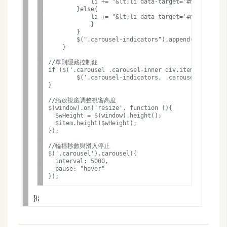
            li += "&lt;li data-target='#mycarousel' d
        }else{

            li += "&lt;li data-target='#mycarousel' d
W
            }

o
        }

        $(".carousel-indicators").append(li);

o
    }

C
//單則隱藏控制鈕

o
if ($('.carousel .carousel-inner div.item').length 
        $('.carousel-indicators, .carousel-control'
m
}

m
//縮放視窗調整視窗高度

e
$(window).on('resize', function (){

  $wHeight = $(window).height();

r
  $item.height($wHeight);

c
});

e
//輪播秒數與滑入停止

$('.carousel').carousel({

  interval: 5000,

  pause: "hover"

金
流
物
流