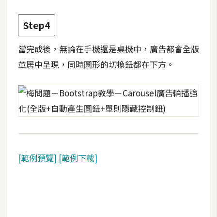
架
設
Step4
主
當完成後，無論在手機還是桌機中，廣告都會全版
機
並居中呈現，同時圓形的切換鈕都在下方。
與
網
域
S
E
O
工
[範例預覽]
[範例下載]
具
免
費