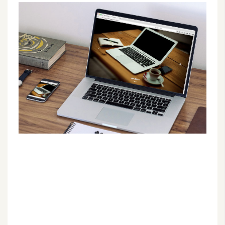
G
e
m
i
n
i
A
I
生
成
圖
片
影
片