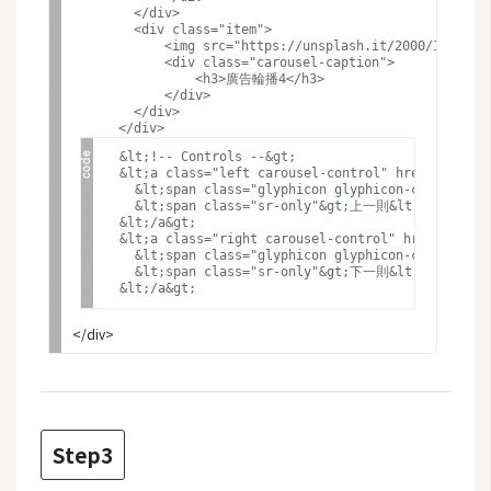
費
        </div>

圖
        <div class="item">

            <img src="https://unsplash.it/2000/1250?ima
庫
            <div class="carousel-caption">

                <h3>廣告輪播4</h3>

            </div>

        </div>

免
費
  &lt;!-- Controls --&gt;

  &lt;a class="left carousel-control" href="#mycar
字
    &lt;span class="glyphicon glyphicon-chevron-le
型
    &lt;span class="sr-only"&gt;上一則&lt;/span&gt;

  &lt;/a&gt;

  &lt;a class="right carousel-control" href="#myca
    &lt;span class="glyphicon glyphicon-chevron-ri
    &lt;span class="sr-only"&gt;下一則&lt;/span&gt;

網
站
架
設
W
Step3
o
r