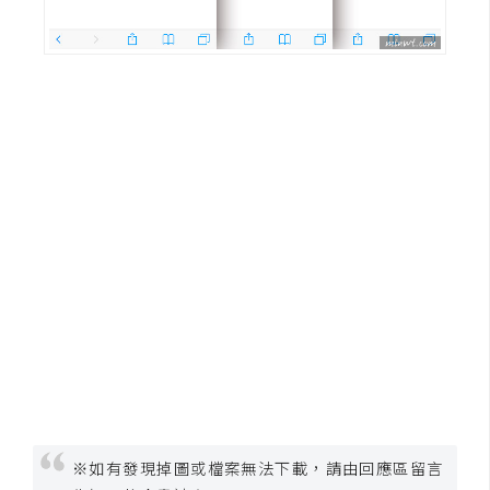
S
S
J
a
v
a
S
c
r
i
p
t
U
I
※如有發現掉圖或檔案無法下載，請由回應區留言
/