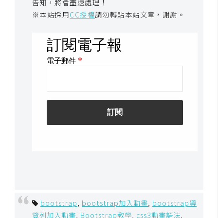
告知，將會盡速處理！
U
※本站採用
CC授權
請勿轉貼本站文章，謝謝。
X
R
W
D
網
頁
後
端
P
H
P
bootstrap
,
bootstrap加入動畫
,
bootstrap導
D
覽列加入動畫
,
Bootstrap教學
,
css3動畫語法
,