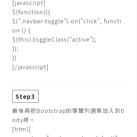
d
[javascript]
P
$(function(){
r
e
$(".navbar-toggle").on("click", functi
s
s
on () {
$(this).toggleClass("active");
安
});
裝
})
與
設
[/javascript]
定
外
Step3
掛
實
最後再把Bootstrap的導覽列選單加入到b
作
ody裡。
電
[html]
商