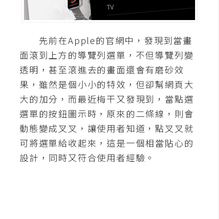
A
I
應
先前在Apple的官網中，發現到當畫
用
面滾到上方的導覽列選單，不但導覽列變
設
透明，甚至滾進去的畫面還會有磨砂效
計
果，雖然是個小小的特效，但卻幫網頁大
大的加分，而最近梅干又發現到，當點選
網
選單的按鈕圖示時，原來的二條線，則會
站
動態變成叉叉，讓使用者知道，點叉叉就
可將選單給收起來，這是一個相當貼心的
設計，同時又符合使用者經驗。
影
像
A
d
o