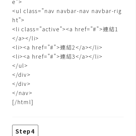
e">
架
設
<ul class="nav navbar-nav navbar-rig
ht">
主
<li class="active"><a href="#">連結1
機
</a></li>
與
<li><a href="#">連結2</a></li>
網
域
<li><a href="#">連結3</a></li>
</ul>
</div>
S
</div>
E
O
</nav>
工
[/html]
具
免
Step4
費