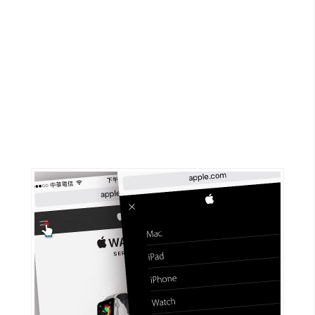
G
e
m
i
n
i
A
I
生
成
圖
片
影
片