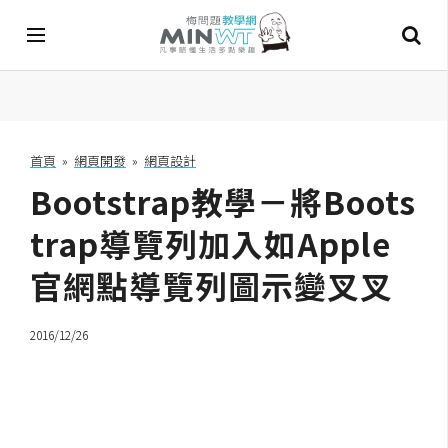
A
I
首頁
»
網頁開發
»
網頁設計
Bootstrap教學－將Boots
A
I
工
trap導覽列加入如Apple
具
官網點導覽列圖示變叉叉
C
h
2016/12/26
a
t
G
P
T