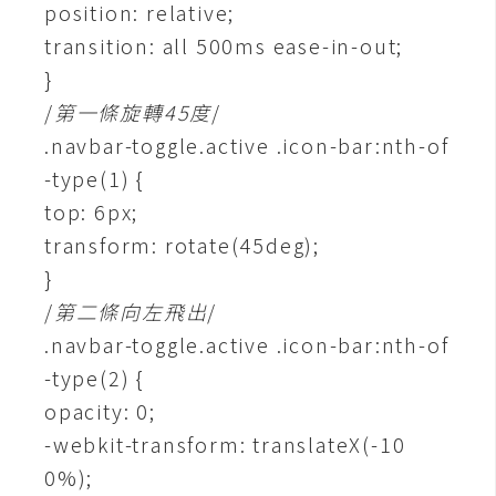
position: relative;
攝
影
transition: all 500ms ease-in-out;
}
/
第一條旋轉45度
/
手
機
.navbar-toggle.active .icon-bar:nth-of
攝
-type(1) {
影
top: 6px;
transform: rotate(45deg);
器
}
材
/
第二條向左飛出
/
操
.navbar-toggle.active .icon-bar:nth-of
控
-type(2) {
資
opacity: 0;
源
-webkit-transform: translateX(-10
免
0%);