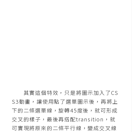
b
e
P
h
o
t
o
s
h
o
p
其實這個特效，只是將圖示加入了CS
I
S3動畫，讓使用點了選單圖示後，再將上
l
下的二條選單線，旋轉45度後，就可形成
l
交叉的樣子，最後再搭配transition，就
u
可實現將原來的二條平行線，變成交叉線
s