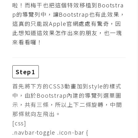
t
啦！而梅干也把這個特效移植到Bootstra
r
p的導覽列中，讓Bootstrap也有此效果，
a
這真的只能說Apple官網處處有驚奇，因
t
此想知道這效果怎作出來的朋友，也一塊
o
r
來看看囉！
去
背
Step1
與
合
首先將下方的CSS3動畫加到style的樣式
成
中，由於Bootstrap內建的導覽列選單圖
示，共有三條，所以上下二條旋轉，中間
攝
影
那條就向左飛出。
[css]
商
.navbar-toggle .icon-bar {
品