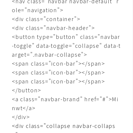
<nav class="navbar navbar-default" r
ole="navigation">
W
<div class="container">
o
o
<div class="navbar-header">
C
<button type="button" class="navbar
o
-toggle" data-toggle="collapse" data-t
m
arget=".navbar-collapse">
m
e
<span class="icon-bar"></span>
r
<span class="icon-bar"></span>
c
<span class="icon-bar"></span>
e
</button>
<a class="navbar-brand" href="#">Mi
金
nwt</a>
流
</div>
物
<div class="collapse navbar-collaps
流