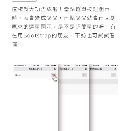
空
這樣就大功告成啦！當點選單按鈕圖示
間
時，就會變成叉叉，再點叉叉就會再回到
原來的選單圖示，是不是超簡單的呀！有
網
在用Bootstrap的朋友，不妨也可試試看
頁
囉！
設
計
前
端
H
T
M
L
/
C