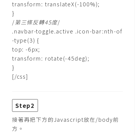
費
transform: translateX(-100%);
圖
}
庫
/
第三條反轉45度
/
.navbar-toggle.active .icon-bar:nth-of
免
-type(3) {
費
top: -6px;
字
transform: rotate(-45deg);
型
}
[/css]
網
站
架
Step2
設
接著再把下方的Javascript放在/body前
W
o
方。
r