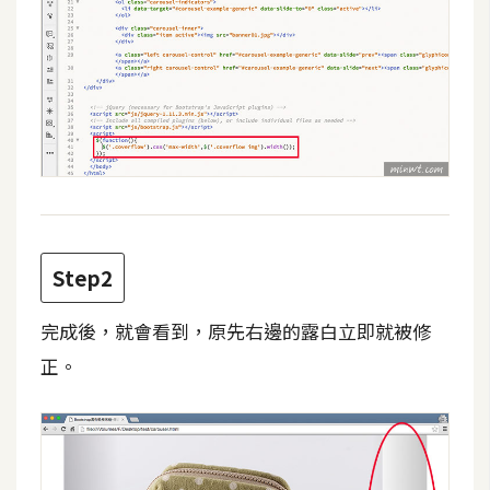
攝
影
手
機
攝
影
器
Step2
材
操
完成後，就會看到，原先右邊的露白立即就被修
控
正。
資
源
免