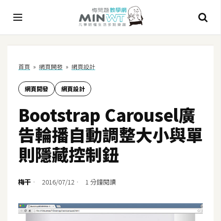
A
首頁
»
網頁開發
»
網頁設計
I
網頁開發
網頁設計
A
I
Bootstrap Carousel廣
工
具
告輪播自動調整大小與單
C
則隱藏控制鈕
h
a
t
梅干
2016/07/12
1 分鐘閱讀
G
P
T