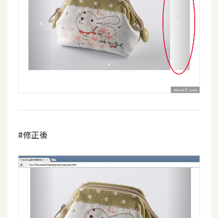
費
圖
庫
免
費
字
型
網
#修正後
站
架
設
W
o
r