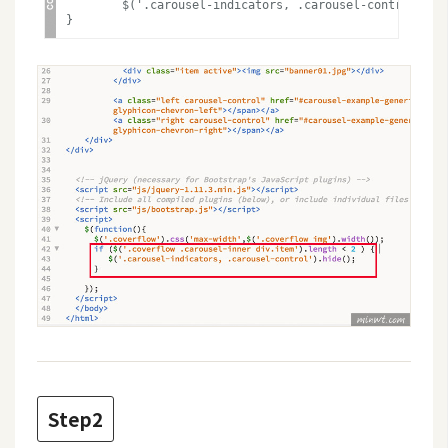
	$('.carousel-indicators, .carousel-control').hide();

W
o
o
C
o
m
m
e
r
c
e
金
流
物
Step2
流