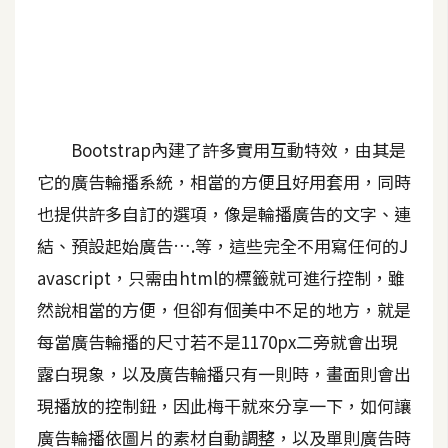
A
I
應
用
設
Bootstrap內建了許多實用互動特效，由其是
計
它的廣告輪播系統，相當的方便且好用套用，同時
也提供許多自訂的選項，像是輪播廣告的文字、連
網
結、預設起始廣告….等，這些完全不用寫任何的J
站
avascript，只需由html的標籤就可進行控制，雖
然說相當的方便，但卻有個美中不足的地方，就是
影
每當廣告輪播的尺寸若不是1170px二旁就會出現
像
露白現象，以及廣告輪播只有一則時，畫面則會出
現播放的控制鈕，因此梅干就來分享一下，如何讓
A
d
廣告輪播依圖片的素材自動調整，以及單則廣告時
o