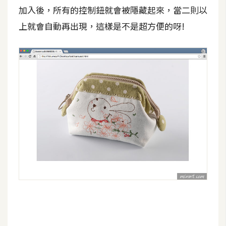
架
加入後，所有的控制鈕就會被隱藏起來，當二則以
設
上就會自動再出現，這樣是不是超方便的呀!
主
機
與
網
域
S
E
O
工
具
免
費