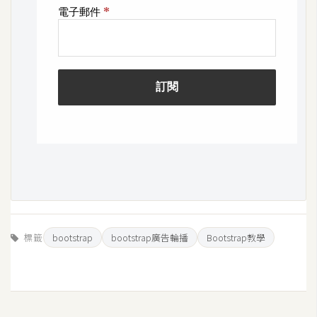
S
S
J
a
v
a
S
c
r
i
p
t
標籤
bootstrap
bootstrap廣告輪播
Bootstrap教學
U
I
/