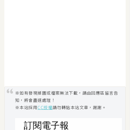
空
間
網
頁
設
計
前
端
※如有發現掉圖或檔案無法下載，請由回應區留言告
H
知，將會盡速處理！
T
※本站採用
CC授權
請勿轉貼本站文章，謝謝。
M
L
/
C