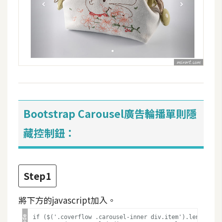
d
P
r
e
s
s
安
裝
與
設
Bootstrap Carousel廣告輪播單則隱
定
藏控制鈕：
外
掛
Step1
實
作
將下方的javascript加入。
電
商
if ($('.coverflow .carousel-inner div.item').length < 2