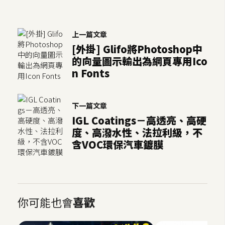
U
X
上一篇文章
[外掛] Glifo將Photoshop中
R
的向量圖示輸出為網頁專用Ico
W
n Fonts
D
網
頁
下一篇文章
IGL Coatings－高透亮、高硬
後
度、高潑水性、法拉利級，不
端
含VOC環保汽車鍍膜
P
H
P
你可能也會
喜歡
D