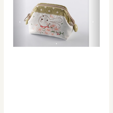
G
e
m
i
n
i
A
I
生
成
圖
片
影
片