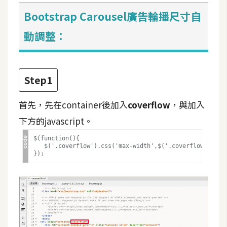
t
Bootstrap Carousel廣告輪播尺寸自
r
a
動調整：
t
o
r
Step1
去
首先，先在container後加入
coverflow
，與加入
背
下方的javascript。
與
合
$(function(){

   $('.coverflow').css('max-width',$('.coverflow img').
成
攝
影
商
品