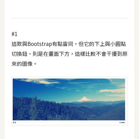
t
r
a
t
#1
o
r
這款與Bootstrap有點雷同，但它的下上與小圓點
切換鈕，則是在畫面下方，這樣比較不會干擾到原
去
來的圖像。
背
與
合
成
攝
影
商
品