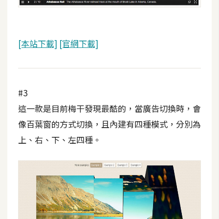
費
圖
庫
[本站下載]
[官網下載]
免
費
字
#3
型
這一款是目前梅干發現最酷的，當廣告切換時，會
像百葉窗的方式切換，且內建有四種模式，分別為
網
上、右、下、左四種。
站
架
設
W
o
r