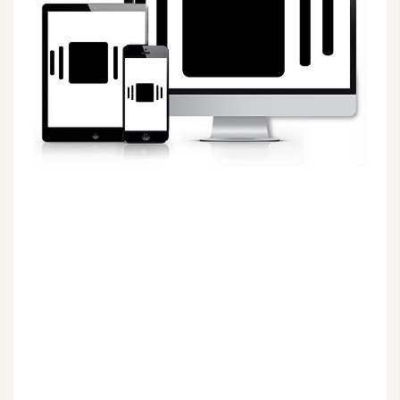
G
e
m
i
n
i
A
I
生
成
圖
片
影
片