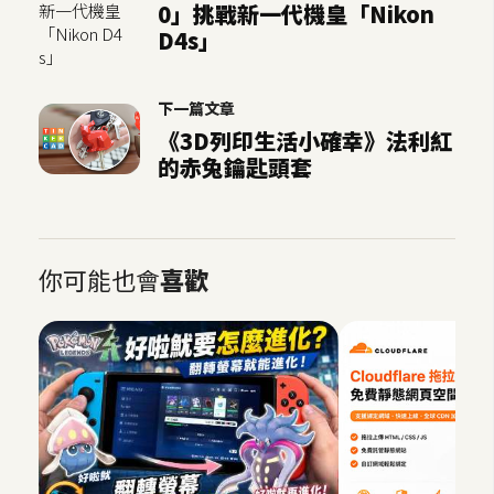
0」挑戰新一代機皇「Nikon
空
D4s」
間
下一篇文章
網
《3D列印生活小確幸》法利紅
頁
的赤兔鑰匙頭套
設
計
你可能也會
喜歡
前
端
H
T
M
L
/
C