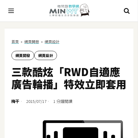
A
首頁
»
網頁開發
»
網頁設計
I
網頁開發
網頁設計
A
I
三款酷炫「RWD自適應
工
具
廣告輪播」特效立即套用
C
h
梅干
2015/07/17
1 分鐘閱讀
a
t
G
P
T