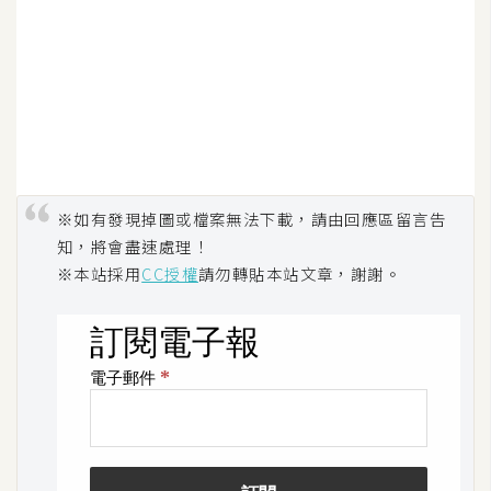
W
o
o
C
o
m
m
※如有發現掉圖或檔案無法下載，請由回應區留言告
e
知，將會盡速處理！
r
※本站採用
CC授權
請勿轉貼本站文章，謝謝。
c
e
金
流
物
流