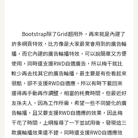
A
I
應
用
Bootstrap除了Grid超用外，再來就是內建了
設
許多網頁特效，比方像是大家最常會用到的廣告輪
計
播，而它內建的廣告輪播特效，可以說簡單又方便
使用，同時還支援RWD自適廣告，所以梅干就比
網
較少再去找其它的廣告輪播，最主要是有些看起來
站
很酷，卻不支援RWD自適應，所以有時下載回來
還得再手動再作調整，相當的秏費時間，但最近好
影
友孫夫人，因為工作所需，希望一些不同變化的廣
像
告輪播，且又要支援RWD自適應的效果，因此梅
干花了時間，上網搜尋了一下並試用後，發現這三
A
d
款廣輪播效果還不錯，同時還支援RWD自適應效
o