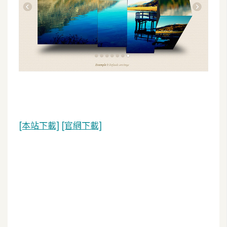
d
P
r
e
s
s
安
裝
與
設
定
[本站下載]
[官網下載]
外
掛
實
作
電
商