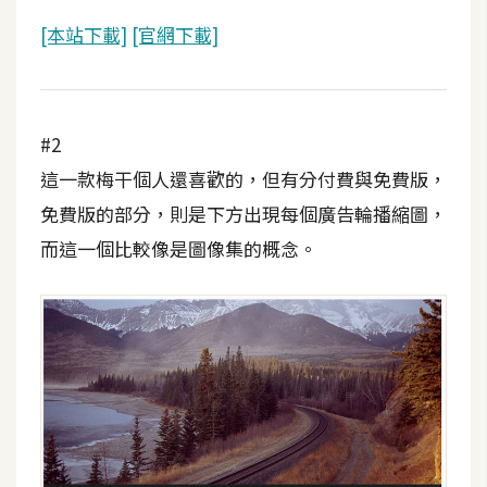
攝
[本站下載]
[官網下載]
影
手
機
#2
攝
這一款梅干個人還喜歡的，但有分付費與免費版，
影
免費版的部分，則是下方出現每個廣告輪播縮圖，
而這一個比較像是圖像集的概念。
器
材
操
控
資
源
免