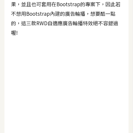
b
果，並且也可套用在Bootstrap的專案下，因此若
e
不想用Bootstrap內建的廣告輪播，想要酷一點
的，這三款RWD自適應廣告輪播特效絕不容錯過
P
h
喔!
o
t
o
s
h
o
p
I
l
l
u
s