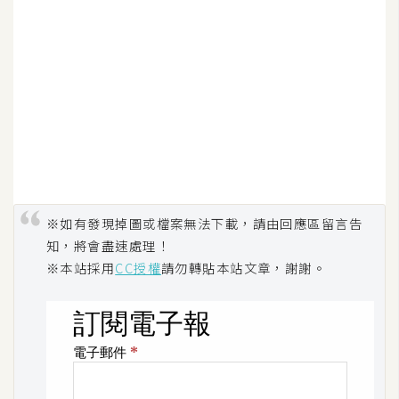
d
P
r
e
s
s
安
裝
與
設
定
※如有發現掉圖或檔案無法下載，請由回應區留言告
知，將會盡速處理！
※本站採用
CC授權
請勿轉貼本站文章，謝謝。
外
掛
實
作
電
商