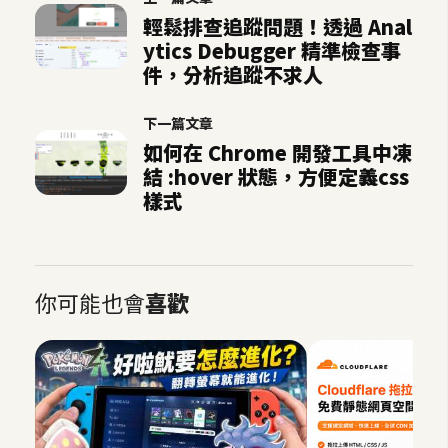
架
輕鬆排查追蹤問題！透過 Anal
設
ytics Debugger 精準檢查事
件，分析追蹤不求人
主
機
下一篇文章
與
如何在 Chrome 開發工具中凍
網
結 :hover 狀態，方便定義css
域
樣式
S
E
你可能也會
喜歡
O
工
具
免
費