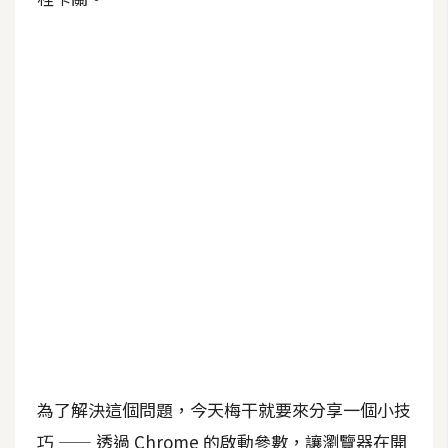
b
e
P
h
o
t
o
s
h
o
p
I
l
l
為了解決這個問題，今天梅干就要來分享一個小技
u
s
巧 —— 透過 Chrome 的啟動參數，讓瀏覽器在開