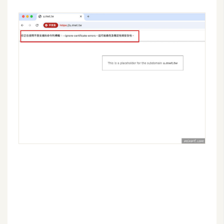
費
圖
庫
免
費
字
型
網
站
架
設
W
o
r