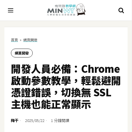
A
首頁
»
網頁開發
I
網頁開發
A
I
開發人員必備：Chrome
工
具
啟動參數教學，輕鬆避開
C
憑證錯誤，切換無 SSL
h
主機也能正常顯示
a
t
G
梅干
2025/05/22
1 分鐘閱讀
P
T