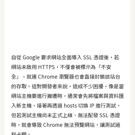
A
I
應
用
設
計
自從 Google 要求網站全面導入 SSL 憑證後，若
網站未啟用 HTTPS，不僅會被標示為「不安
網
全」，就連 Chrome 瀏覽器也會直接封鎖該站台
站
的存取。這對開發者來說，造成不少困擾。像是當
網站主機要進行搬遷時，通常會先將檔案與資料匯
影
入新主機，接著再透過 hosts 切換 IP 進行測試。
像
但若測試主機尚未正式上線、無法配發 SSL 憑證
A
時，就會導致 Chrome 無法預覽網站，讓測試過
d
o
程卡關。