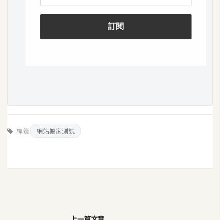
W
o
o
C
o
m
m
e
r
c
標籤
網站搬家測試
e
金
流
物
流
上一篇文章