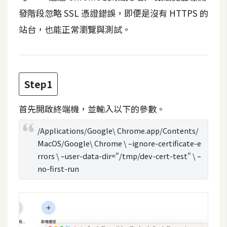
t
發階段忽略 SSL 憑證錯誤，即便是沒有 HTTPS 的
r
站台，也能正常瀏覽與測試。
a
t
o
r
Step1
去
首先開啟終端機，並輸入以下的參數。
背
與
/Applications/Google\ Chrome.app/Contents/
合
MacOS/Google\ Chrome \ –ignore-certificate-e
成
rrors \ –user-data-dir="/tmp/dev-cert-test" \ –
no-first-run
攝
影
商
品