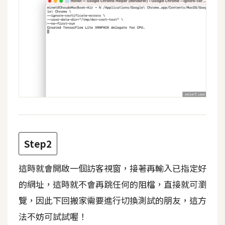
攝
影
手
機
攝
影
器
材
Step2
操
控
這時就會開啟一個訪客視窗，接著再輸入已指定好
資
的網址，這時就不會再跳任何的阻檔，直接就可瀏
源
覽，因此下回搬家需要進行切換測試的朋友，這方
免
法不妨可試試喔！