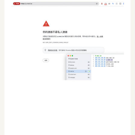
G
e
m
i
n
i
A
I
生
成
圖
片
影
片