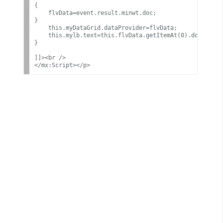
費
{

圖
    flvData=event.result.minwt.doc;

}

庫
    this.myDataGrid.dataProvider=flvData;

    this.mylb.text=this.flvData.getItemAt(0).docTitle.
}

免
]]><br />

費
字
型
網
站
架
設
W
o
r