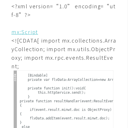
攝
<?xml version=“1.0” encoding=“ut
影
f-8”?>
手
mx:Script
機
<![CDATA[ import mx.collections.Arra
攝
yCollection; import mx.utils.ObjectPr
影
oxy; import mx.rpc.events.ResultEve
nt;
器
材
    [Bindable]

    private var flvData:ArrayCollection=new ArrayCollec
操
    private function init():void{

控
         this.httpService.send();

    }

資
private function resultHandler(event:ResultEvent):void

源
{

     if(event.result.minwt.doc is ObjectProxy)

{

     flvData.addItem(event.result.minwt.doc);

免
}

 else
