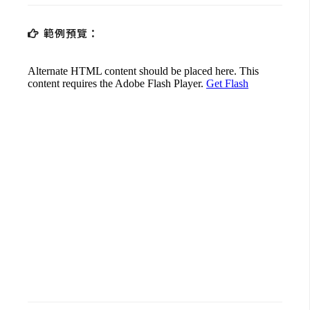
d
P
r
範例預覽：
e
s
s
安
裝
與
設
定
外
掛
實
作
電
商