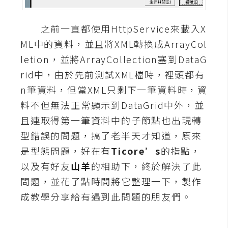
A
I
之前一直都使用HttpService來載入X
應
用
ML中的資料，並且將XML轉換成ArrayCol
letion，並將ArrayCollection塞到DataG
設
rid中，由於先前測試XML檔時，裡頭都有
計
n筆資料，但當XML只剩下一筆資料時，資
料不但無法正常顯示到DataGrid中外，並
網
且連取得第一筆資料中的子節點也出現轉
站
型錯誤的問題，搞了老半天才知道，原來
是型態問題，好在有
Ticore’s
的指點，
以及有好友
山羊
的相助下，終於解決了此
影
問題，並花了點時間將它整理一下，製作
像
成教學分享給有遇到此問題的朋友們。
A
d
o