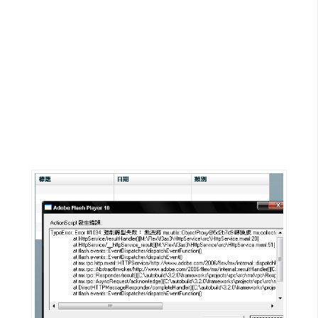
G
e
m
i
n
i
A
I
生
成
圖
片
影
片