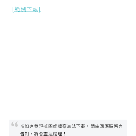
[範例下載]
W
o
o
C
o
m
m
e
r
c
e
金
流
物
※如有發現掉圖或檔案無法下載，請由回應區留言
流
告知，將會盡速處理！