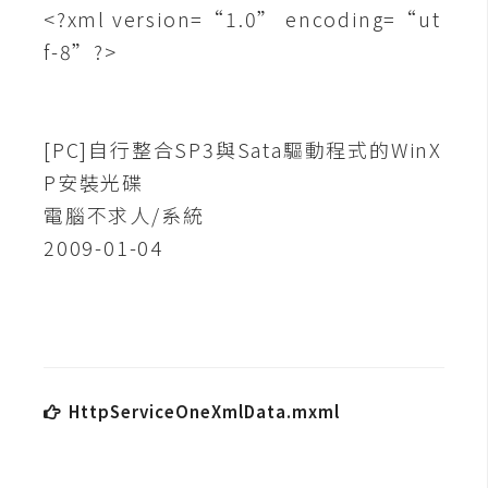
t
<?xml version=“1.0” encoding=“ut
r
f-8”?>
a
t
o
r
[PC]自行整合SP3與Sata驅動程式的WinX
P安裝光碟
電腦不求人/系統
去
2009-01-04
背
與
合
成
攝
影
HttpServiceOneXmlData.mxml
商
品