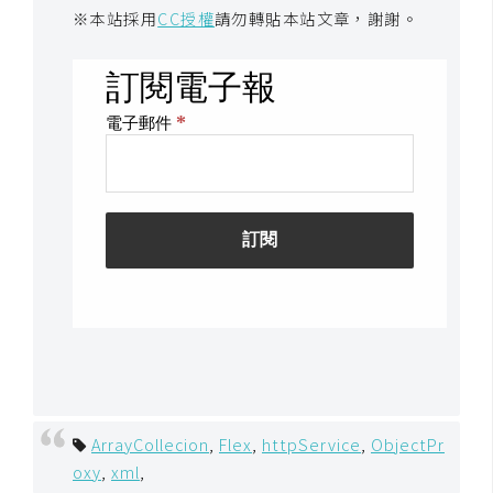
架
※本站採用
CC授權
請勿轉貼本站文章，謝謝。
設
主
機
與
網
域
S
E
O
工
具
ArrayCollecion
,
Flex
,
httpService
,
ObjectPr
免
oxy
,
xml
,
費