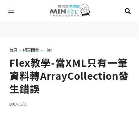
A
I
首頁
»
網頁開發
»
Flex
Flex教學-當XML只有一筆
A
I
工
資料轉ArrayCollection發
具
生錯誤
C
h
2009/01/06
a
t
G
P
T