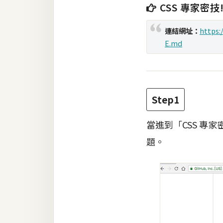
CSS 專家密技
梅開發
連結網址：
https:
E.md
熱門文章
全站導覽
Step1
合作提案
當進到「CSS 專
題。