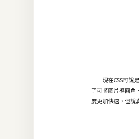
金流物流
架設
主機與網域
SEO 工具
免費空間
網頁設計
現在CSS可說是
了可將圖片導圓角
前端
度更加快速，但說
HTML / CSS
JavaScript
UI / UX