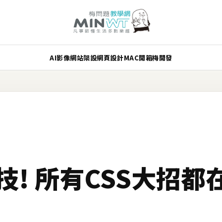
AI
影像
網站架設
網頁設計
MAC
開箱
梅開發
技! 所有CSS大招都