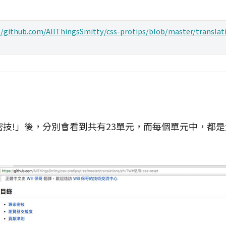
!
//github.com/AllThingsSmitty/css-protips/blob/master/transl
家密技!」後，分別會看到共有23單元，而每個單元中，都