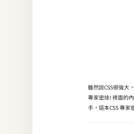
RWD 網頁
後端
PHP
Docker
伺服器設定
資源
免費圖示
免費版型
雖然說CSS很強大
專家密技! 裡面的
手，這本CSS 專家
MAC
開箱