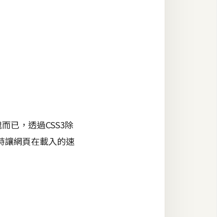
已，透過CSS3除
時讓網頁在載入的速