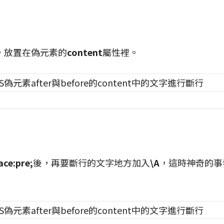
，放置在偽元素的
content
屬性裡。
ace:pre;
後，再要斷行的文字地方加入
\A
，這時神奇的事