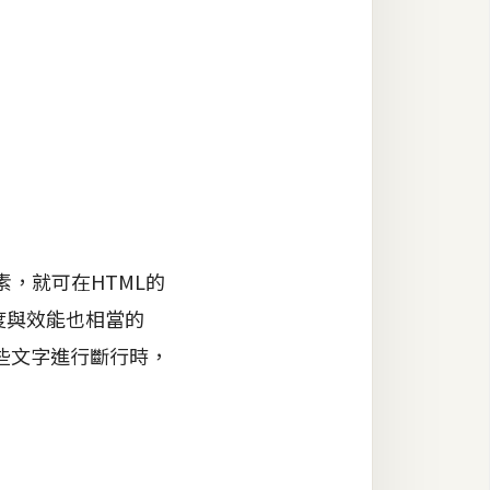
素，就可在HTML的
速度與效能也相當的
些文字進行斷行時，