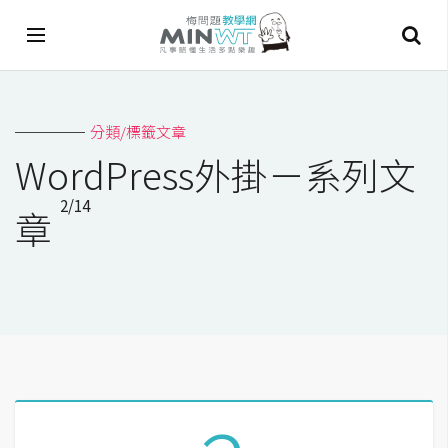
A
分類/標籤文章
I
WordPress外掛－系列文
A
2/14
I
章
工
具
C
h
a
t
G
P
T