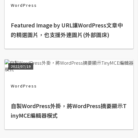
攝
WordPress
影
Featured Image by URL讓WordPress文章中
手
的精選圖片，也支援外連圖片(外部圖床)
機
攝
影
2022/07/19
器
材
WordPress
操
控
自製WordPress外掛，將WordPress摘要顯示T
資
源
inyMCE編輯器模式
免