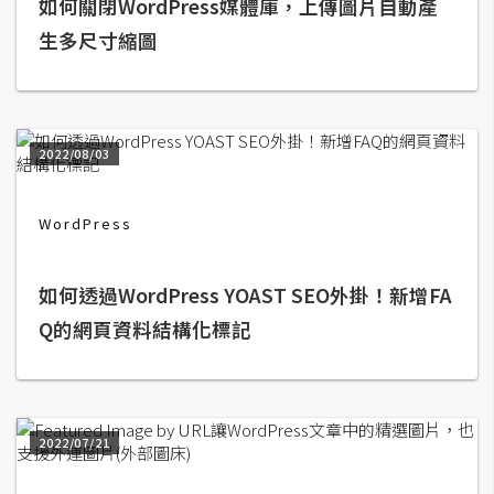
如何關閉WordPress媒體庫，上傳圖片自動產
t
生多尺寸縮圖
r
a
t
o
r
2022/08/03
去
WordPress
背
與
如何透過WordPress YOAST SEO外掛！新增FA
合
Q的網頁資料結構化標記
成
攝
影
2022/07/21
商
品