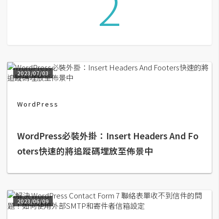
2
G
e
m
i
2023/07/03
n
i
WordPress
A
I
生
成
WordPress必裝外掛：Insert Headers And Fo
oters快速的將追蹤碼埋放至佈景中
圖
片
2023/06/09
影
片