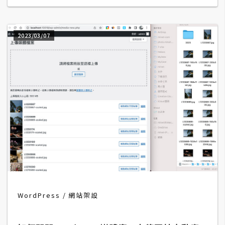
b
e
2023/03/07
P
h
o
t
o
s
h
o
p
I
l
l
WordPress
網站架設
u
s