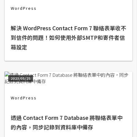
WordPress
A
I
應
用
解決 WordPress Contact Form 7 聯絡表單收不
到信件的問題！如何使用外部SMTP和寄件者信
設
箱設定
計
網
站
2023/05/25
WordPress
影
像
透過 Contact Form 7 Database 將聯絡表單中
A
的內容，同步記錄到資料庫中備存
d
o