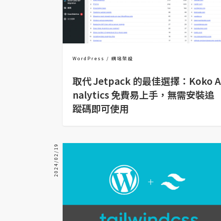
金流物流
架設
主機與網域
SEO 工具
WordPress
網站架設
取代 Jetpack 的最佳選擇：Koko A
免費空間
nalytics 免費易上手，無需安裝追
蹤碼即可使用
網頁設計
前端
2024/02/19
HTML / CSS
JavaScript
UI / UX