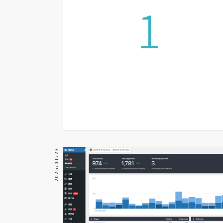
1
器材操控
資源
免費圖庫
免費字型
網站架設
WordPress
安裝與設定
2025/01/23
外掛實作
電商
WooCommerce