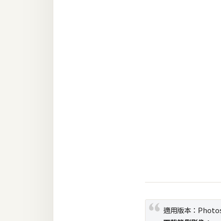
RWD 網頁
後端
PHP
Docker
伺服器設定
資源
免費圖示
免費版型
MAC
適用版本：Photosh
開箱