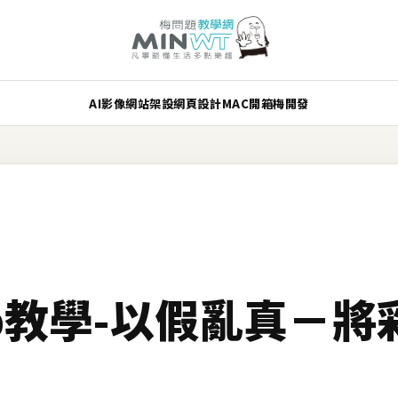
AI
影像
網站架設
網頁設計
MAC
開箱
梅開發
hop教學-以假亂真－