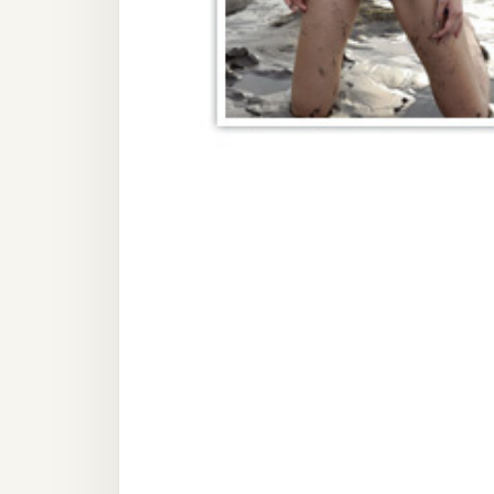
器材操控
資源
免費圖庫
免費字型
網站架設
WordPress
安裝與設定
外掛實作
電商
WooCommerce