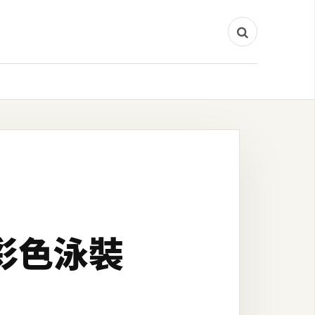
將彩色泳裝