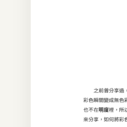
金流物流
架設
主機與網域
SEO 工具
免費空間
網頁設計
前端
之前曾分享過，把
HTML / CSS
彩色瞬間變成無色
JavaScript
也不在
明度
裡，所
UI / UX
來分享，如何將彩