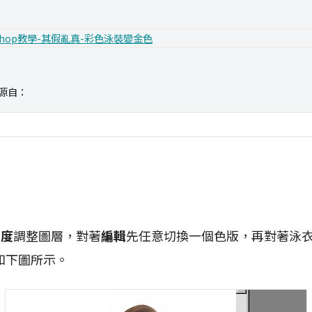
源自：
和度
調整圖層，對著
編輯
先任意切換一個色版，再對著泳
如下圖所示。