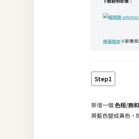
下載範例影像：
梅開發
熱門文章
※影像來
揮哥相本
全站導覽
合作提案
Step1
新增一個
色相/飽
將藍色變成黃色，