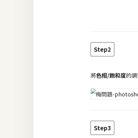
Step2
將
色相/飽和度
的調
Step3