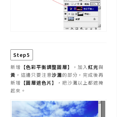
架
設
主
機
與
網
域
Step5
S
新增
【色彩平衡調整圖層】
，加入
紅光
與
E
黃
，這邊只要注意
沙灘
的部分，完成後再
O
新增
【圖層遮色片】
，把沙灘以上都遮掩
工
起來。
具
免
費