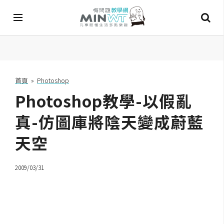
A
I
首頁
»
Photoshop
Photoshop教學-以假亂
A
I
工
真-仿圖庫將陰天變成蔚藍
具
天空
C
h
2009/03/31
a
t
G
P
T