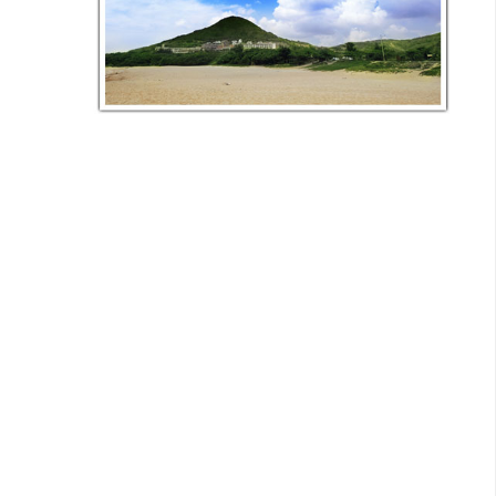
開
發
熱
門
文
章
全
站
導
覽
合