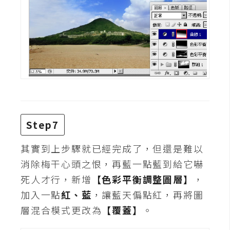
U
X
R
W
D
網
頁
Step7
後
端
其實到上步驟就已經完成了，但還是難以
消除梅干心頭之恨，再藍一點藍到給它嚇
P
H
死人才行，新增
【色彩平衡調整圖層】
，
P
加入一點
紅、藍
，讓藍天偏點紅，再將圖
層混合模式更改為
【覆蓋】
。
D