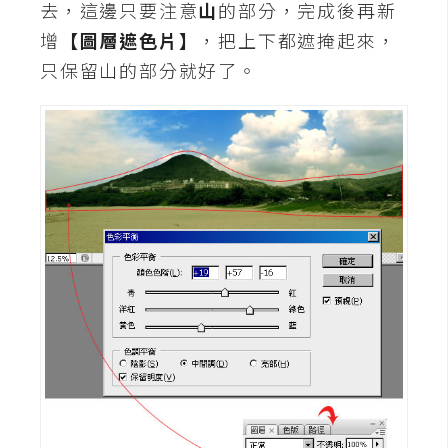
去，這邊只要注意
山
的部分，完成後再新
增
【圖層遮色片】
，把上下都遮掩起來，
W
o
只保留山的部分就好了。
o
C
o
m
m
e
r
c
e
金
流
物
流