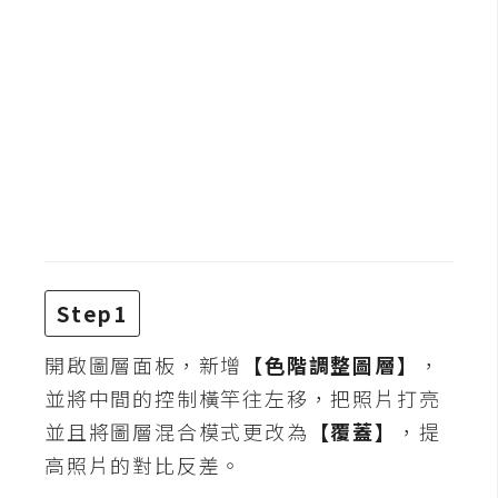
b
e
P
h
o
t
o
s
h
o
p
Step1
開啟圖層面板，新增
【色階調整圖層】
，
I
並將中間的控制橫竿往左移，把照片打亮
l
並且將圖層混合模式更改為
【覆蓋】
，提
l
u
高照片的對比反差。
s