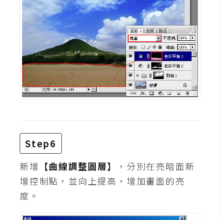
空
間
網
頁
設
計
前
端
Step6
H
新增
【曲線調整圖層】
，分別在亮暗面新
T
增控制點，並向上提高，增加畫面的亮
M
L
度。
/
C