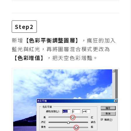
攝
影
Step2
手
機
新增
【色彩平衡調整圖層】
，瘋狂的加入
攝
藍光與紅光，再將圖層混合模式更改為
影
【色彩增值】
，把天空色彩增豔。
器
材
操
控
資
源
免