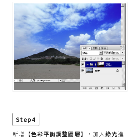
d
P
r
e
s
s
安
裝
與
設
定
外
掛
實
作
Step4
電
新增
【色彩平衡調整圖層】
，加入
綠光
進
商