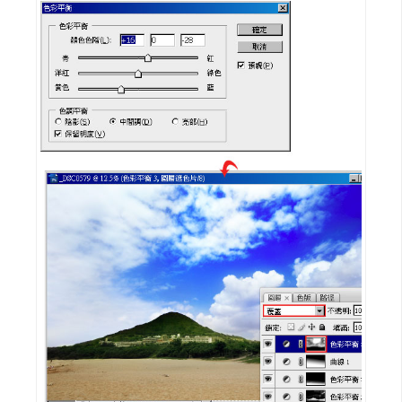
o
c
k
e
r
伺
服
器
設
定
資
源
免
費
圖