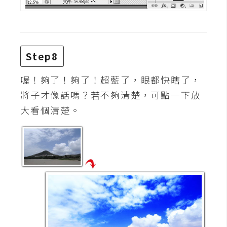
示
免
費
Step8
版
型
喔！夠了！夠了！超藍了，眼都快瞎了，
將子才像話嗎？若不夠清楚，可點一下放
大看個清楚。
M
A
C
開
箱
梅