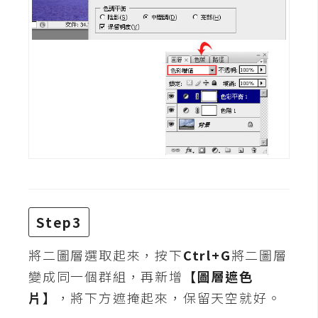
費
圖
庫
免
費
字
型
網
站
Step3
架
設
將二圖層選取起來，按下
Ctrl+G
將二圖層
變成同一個群組，再新增
【圖層遮色
W
片】
，將下方遮掩起來，保留天空就好。
o
r