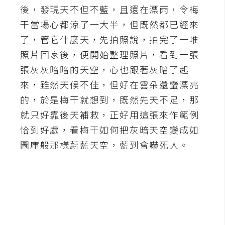
後，發現天不但不藍，且還在漂雨，令梅
A
干當場心都涼了一大半，但既然都已經來
I
應
了，管它什麼天，先拍照說，拍完了一堆
用
照片回家後，便開始整理照片，看到一張
張灰灰暗暗的天空，心也跟著灰暗了起
設
計
來，雖然天候不佳，但好在雲朵還蠻漂亮
的，於是梅干就想到，既然先天不足，那
就只好靠後天補救，正好用這張來作範例
網
站
恰到好處，看梅干如何把灰暗天空變成如
圖庫般那樣蔚藍天空，藍到會嚇死人。
影
像
A
d
o