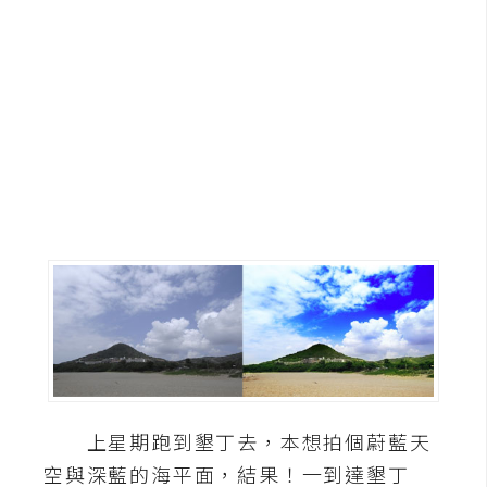
G
e
m
i
n
i
A
I
生
成
圖
片
上星期跑到墾丁去，本想拍個蔚藍天
影
空與深藍的海平面，結果！一到達墾丁
片