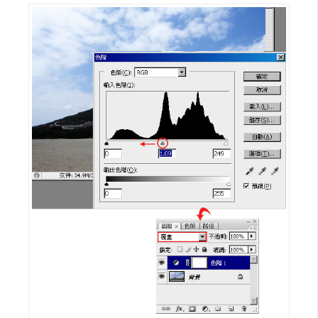
t
r
a
t
o
r
去
背
與
合
成
攝
影
商
品