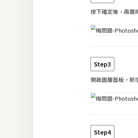
RWD 網頁
按下確定後，再選
後端
PHP
Docker
伺服器設定
Step3
資源
免費圖示
開啟圖層面板，新
免費版型
MAC
Step4
開箱