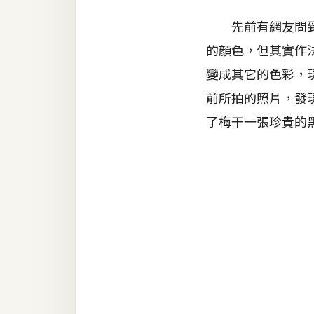
器材操控
先前有網友問到，
資源
的顏色，但其實作
免費圖庫
變成其它的色彩，
免費字型
前所拍的照片，發現
了梅干一張珍貴的
網站架設
WordPress
安裝與設定
外掛實作
電商
WooCommerce