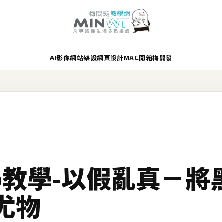
AI
影像
網站架設
網頁設計
MAC
開箱
梅開發
hop教學-以假亂真－
尤物