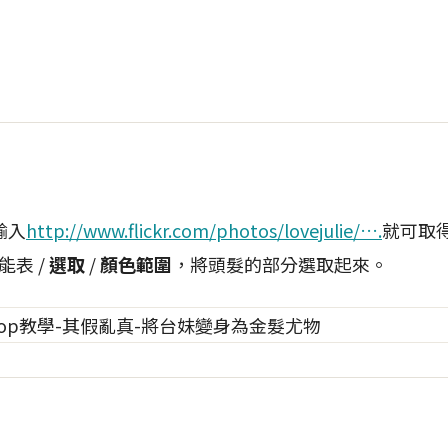
輸入
http://www.flickr.com/photos/lovejulie/….
就可取
能表 /
選取
/
顏色範圍
，將頭髮的部分選取起來。