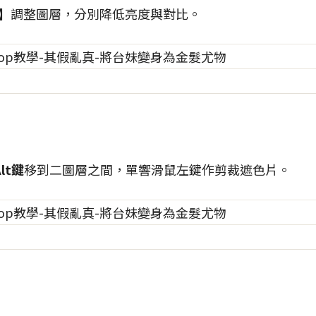
】
調整圖層，分別降低亮度與對比。
Alt鍵
移到二圖層之間，單響滑鼠左鍵作剪裁遮色片。