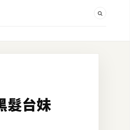
將黑髮台妹