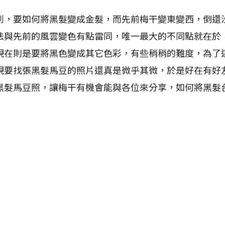
要如何將黑髮變成金髮，而先前梅干變東變西，倒還
法與先前的風雲變色有點雷同，唯一最大的不同點就在於
現在則是要將黑色變成其它色彩，有些稍稍的難度，為了
要找張黑髮馬豆的照片還真是微乎其微，於是好在有好友E
黑髮馬豆照，讓梅干有機會能與各位來分享，如何將黑髮