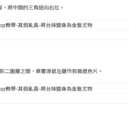
版，將中間的三角鈕向右拉。
到二圖層之間，單響滑鼠左鍵作剪裁遮色片。