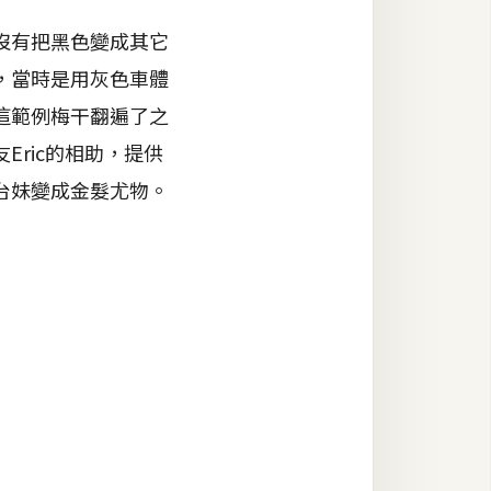
沒有把黑色變成其它
，當時是用灰色車體
這範例梅干翻遍了之
ric的相助，提供
台妹變成金髮尤物。