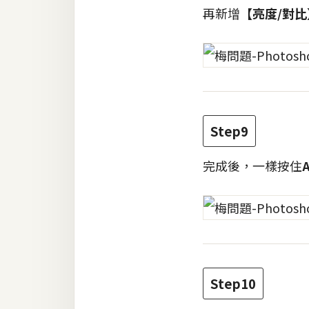
再新增
【亮度/對比
Step9
完成後，一樣按住
Step10