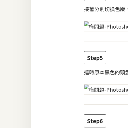
接著分別切換色版
梅開發
熱門文章
全站導覽
Step5
合作提案
這時原本黑色的頭
Step6