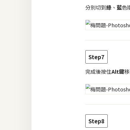
分別切到
綠
、
藍
色
Step7
完成後按住
Alt鍵
移
Step8