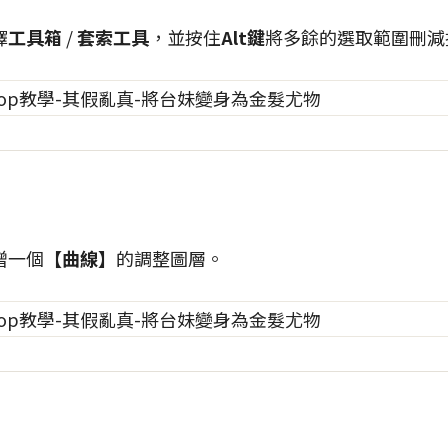
擇
工具箱
/
套索工具
，並按住
Alt鍵
將多餘的選取範圍刪減
增一個
【曲線】
的調整圖層。