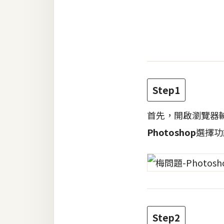
金流物流
架設
主機與網域
SEO 工具
免費空間
Step1
首先，開啟瀏覽器
網頁設計
Photoshop
選擇功
前端
HTML / CSS
JavaScript
UI / UX
Step2