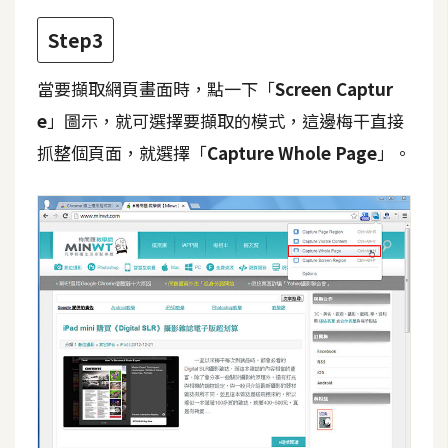
d
P
r
Step3
e
s
s
當要擷取網頁畫面時，點一下「
Screen Captur
e
」圖示，就可選擇要擷取的模式，這邊梅干直接
安
抓整個頁面，就選擇「
Capture Whole Page
」。
裝
與
設
定
外
掛
實
作
電
商