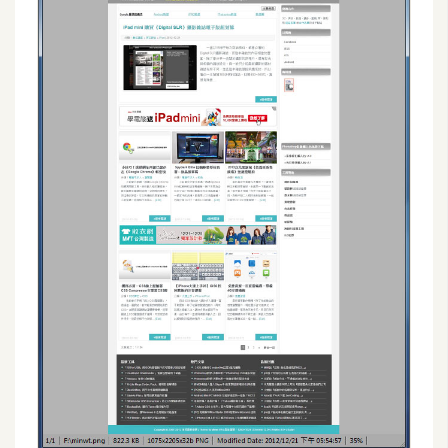
空
間
網
頁
設
計
前
端
H
T
M
L
/
C