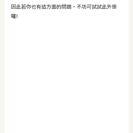
b
因此若你也有這方面的問題，不坊可試試此外掛
e
囉!
P
h
o
t
o
s
h
o
p
I
l
l
u
s