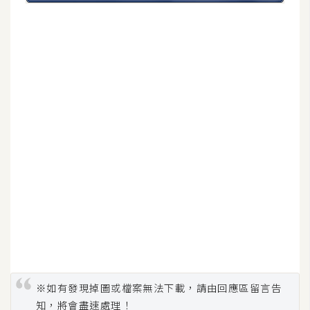
S
S
J
a
v
a
S
c
r
i
p
t
U
※如有發現掉圖或檔案無法下載，請由回應區留言告
I
知，將會盡速處理！
/