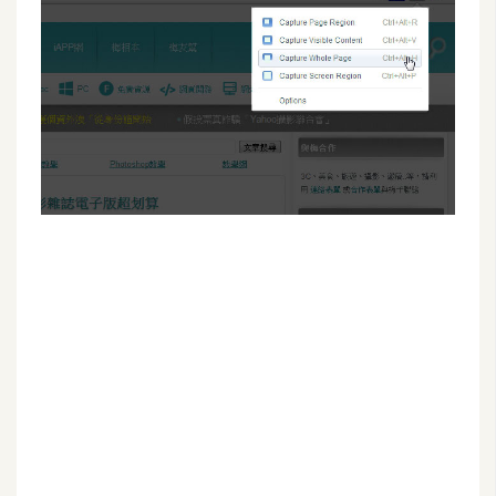
G
e
m
i
n
i
A
I
生
成
圖
片
影
片