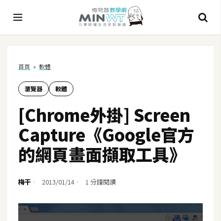
A
首頁
»
軟體
I
瀏覽器
軟體
A
I
[Chrome外掛] Screen
工
具
Capture《Google官方
C
的網頁畫面擷取工具》
h
a
t
梅干
2013/01/14
1 分鐘閱讀
G
P
T