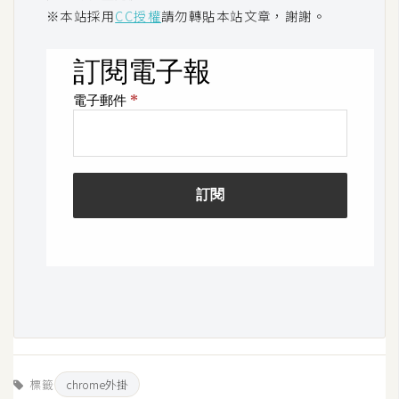
※本站採用
CC授權
請勿轉貼本站文章，謝謝。
U
X
R
W
D
網
頁
後
端
P
H
P
標籤
chrome外掛
D