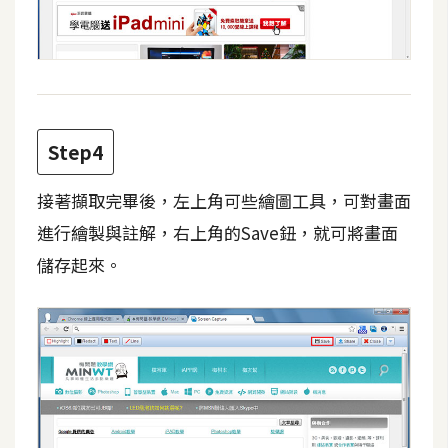
W
o
o
C
o
Step4
m
m
接著擷取完畢後，左上角可些繪圖工具，可對畫面
e
進行繪製與註解，右上角的Save鈕，就可將畫面
r
c
儲存起來。
e
金
流
物
流