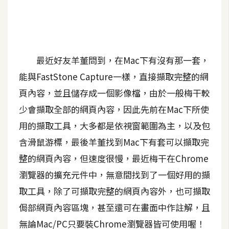
A
I
應
用
最近好友羊董問到，在Mac下有沒有那一套，
設
能與FastStone Capture一樣，直接擷取完整的網
計
頁內容，並且儲存成一個影像檔，由於一般梅干較
少會擷取全部的網頁內容，因此先前在Mac下所使
網
用的擷取工具，大多都是依視窗範圍為主，以及包
站
含滑鼠游標，最後羊董找到Mac下有套可以擷取完
整的網頁內容，但速度很慢，最近梅干在Chrome
影
瀏覽器的擴充元件中，無意間找到了一個好用的擷
像
取工具，除了可擷取完整的網頁內容外，也可擷取
侷部網頁內容區塊，甚至還可在畫面中作註解，且
A
d
無論Mac/PC只要裝Chrome瀏覽器皆可使用喔！
o