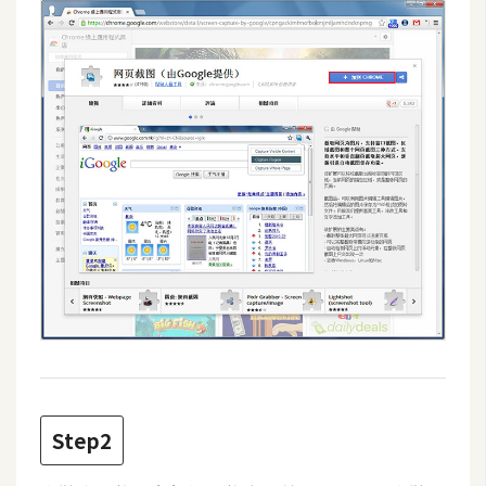
攝
影
手
機
攝
影
器
材
操
控
資
源
Step2
免