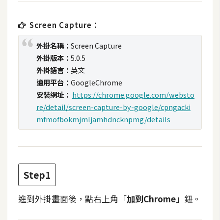
t
r
Screen Capture：
a
t
外掛名稱：
Screen Capture
o
外掛版本：
5.0.5
r
外掛語言：
英文
適用平台：
GoogleChrome
安裝網址：
https://chrome.google.com/websto
去
re/detail/screen-capture-by-google/cpngacki
背
mfmofbokmjmljamhdncknpmg/details
與
合
成
攝
影
Step1
進到外掛畫面後，點右上角「
加到Chrome
」鈕。
商
品