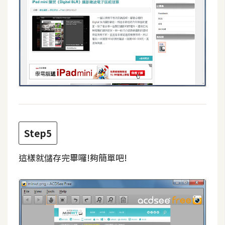
架
設
主
機
與
網
域
S
Step5
E
O
這樣就儲存完畢囉!夠簡單吧!
工
具
免
費