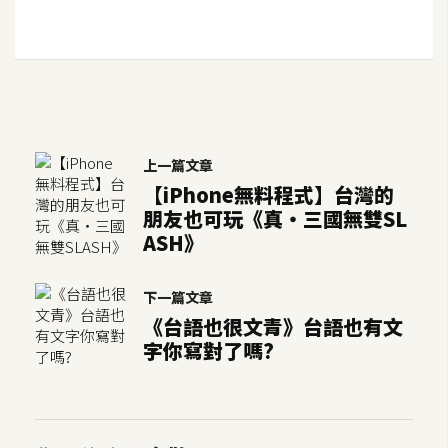
o
c
k
e
r
上一篇文章
伺
【iPhone無料程式】台灣的
服
朋友也可玩《真‧三國無雙SL
器
ASH》
設
定
下一篇文章
資
《台語也很文青》台語也有文
源
字你寫對了嗎?
免
費
圖