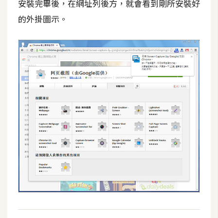
費
安裝完畢後，在網址列後方，就會看到剛所安裝好
圖
的外掛圖示。
庫
免
費
字
型
網
站
架
設
W
o
r