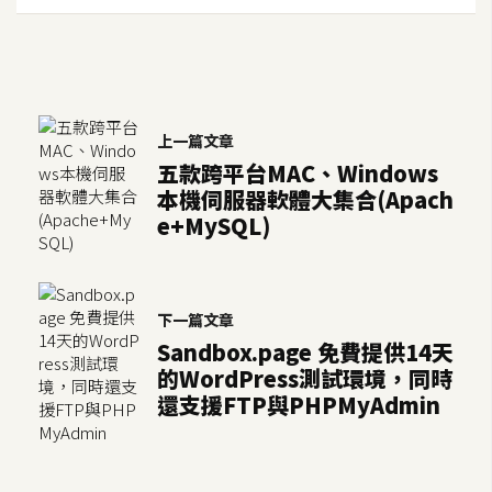
架
設
主
機
上一篇文章
與
五款跨平台MAC、Windows
網
本機伺服器軟體大集合(Apach
域
e+MySQL)
S
E
下一篇文章
O
Sandbox.page 免費提供14天
工
的WordPress測試環境，同時
具
還支援FTP與PHPMyAdmin
免
費