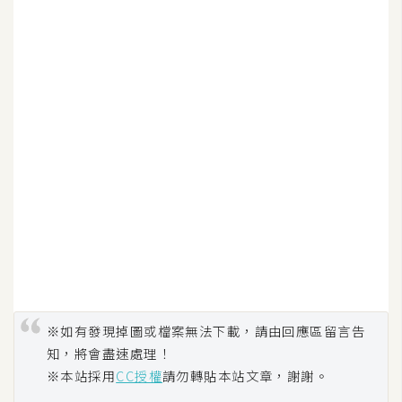
d
P
r
e
s
s
安
裝
與
設
定
外
掛
實
※如有發現掉圖或檔案無法下載，請由回應區留言告
作
知，將會盡速處理！
電
※本站採用
CC授權
請勿轉貼本站文章，謝謝。
商