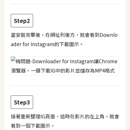
攝
影
Step2
手
當安裝完畢後，在網址列後方，就會看到Downlo
機
ader for Instagram的下載圖示。
攝
影
器
材
操
控
Step3
資
源
接著重新整理IG頁面，這時在影片的左上角，就會
免
看到一個下載圖示。