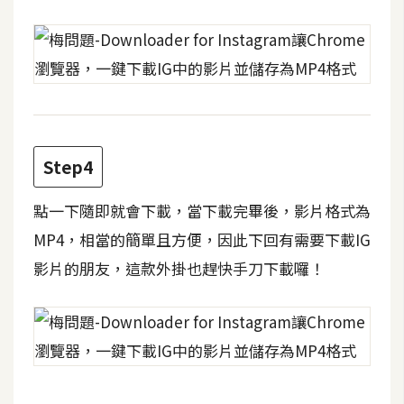
費
圖
庫
免
費
字
Step4
型
點一下隨即就會下載，當下載完畢後，影片格式為
MP4，相當的簡單且方便，因此下回有需要下載IG
網
站
影片的朋友，這款外掛也趕快手刀下載囉！
架
設
W
o
r