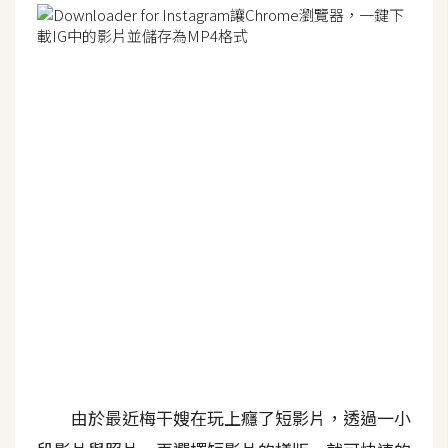
G
e
m
i
n
i
A
I
生
成
圖
片
由於最近梅干嫂在玩上癮了短影片，透過一小
影
片