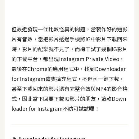
b
e
P
但最近發現一個比較怪異的問題，當製作好的短影
h
片有音效，當把影片透過手機將IG中影片下載回來
o
t
時，影片的配樂就不見了，而梅干試了幾個IG影片
o
的下載平台，都出現Instagram Private Video，
s
最後在Chrome的應用程式中，找到Downloader
h
o
for Instagram這隻擴充程式，不但可一鍵下載，
p
甚至下載回來的影片還有完整音效與MP4的影音格
式，因此當下回要下載IG影片的朋友，這款Down
I
loader for Instagram不妨可試試囉！
l
l
u
s