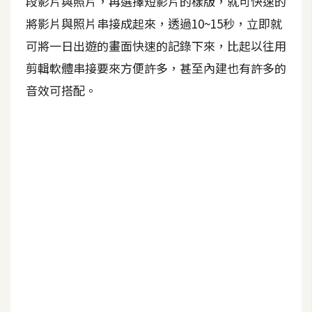
段影片與照片，再選擇短影片的樣版，就可快速的
將影片與照片串接成起來，透過10~15秒，立即就
A
I
可將一日出遊的畫面快速的記錄下來，比起以往用
應
用
剪輯軟體串接要來方便許多，甚至內建也有許多的
音效可搭配。
設
計
網
站
影
像
A
d
o