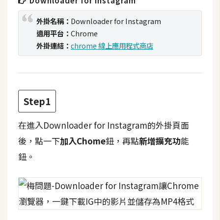
Downloader for Instagram
t
r
外掛名稱：
Downloader for Instagram
a
適用平台：
Chrome
t
外掛連結：
chrome 線上應用程式商店
o
r
去
Step1
背
與
在進入Downloader for Instagram的外掛頁面
合
後，點一下
加入Chome
鈕，再點
新增擴充功
能
成
鈕。
攝
影
商
品