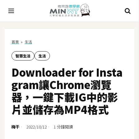
A
首頁
»
生活
I
智慧生活
生活
A
I
Downloader for Insta
工
具
gram讓Chrome瀏覽
C
器，一鍵下載IG中的影
h
片並儲存為MP4格式
a
t
G
梅干
2022/10/12
1 分鐘閱讀
P
T