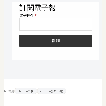
W
o
o
C
o
m
m
e
r
c
e
金
流
標籤
chrome外掛
chrome影片下載
物
流