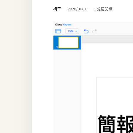
設計
梅干
2020/04/10
1 分鐘閱讀
網站
影像
Adobe
Photoshop
Illustrator
去背與合成
攝影
商品攝影
手機攝影