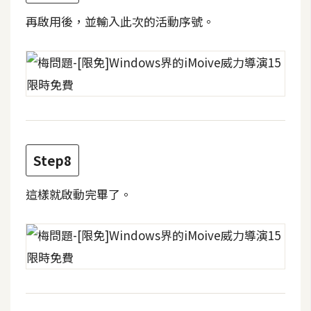
再啟用後，並輸入此次的活動序號。
W
o
o
C
o
m
m
e
Step8
r
c
這樣就啟動完畢了。
e
金
流
物
流