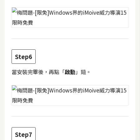
d
P
r
e
s
s
安
裝
Step6
與
設
當安裝完畢後，再點「
啟動
」鈕。
定
外
掛
實
作
電
Step7
商