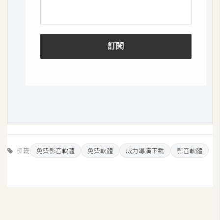
S
S
J
a
v
a
S
c
r
i
p
標籤
免費影音軟體
免費軟體
威力導演下載
影音軟體
t
U
I
/