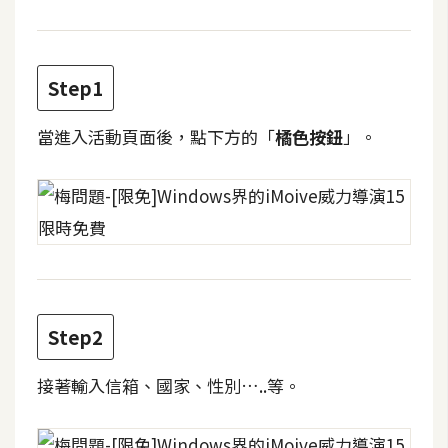
t
r
a
t
Step1
o
r
當進入活動頁面後，點下方的「
橘色按鈕
」。
去
背
與
合
成
Step2
攝
影
接著輸入信箱、國家、性別…..等。
商
品