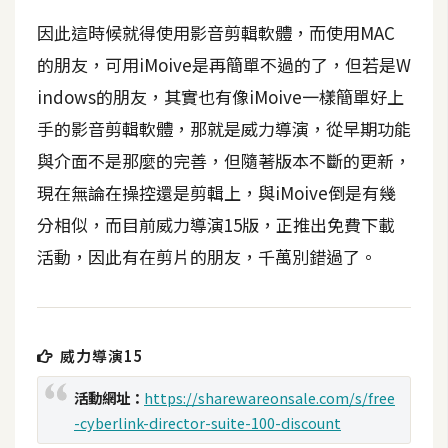
b
e
因此這時候就得使用影音剪輯軟體，而使用MAC
的朋友，可用iMoive是再簡單不過的了，但若是W
P
indows的朋友，其實也有像iMoive一樣簡單好上
h
手的影音剪輯軟體，那就是威力導演，從早期功能
o
t
與介面不是那麼的完善，但隨著版本不斷的更新，
o
現在無論在操控還是剪輯上，與iMoive倒是有幾
s
分相似，而目前威力導演15版，正推出免費下載
h
o
活動，因此有在剪片的朋友，千萬別錯過了。
p
I
威力導演15
l
l
活動網址：
https://sharewareonsale.com/s/free
u
-cyberlink-director-suite-100-discount
s