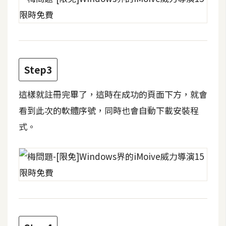
攝
影
手
機
Step3
攝
影
這樣就註冊完畢了，這時在成功的頁面下方，就會
看到此次的軟體序號，同時也會自動下載安裝程
器
式。
材
操
控
資
源
免