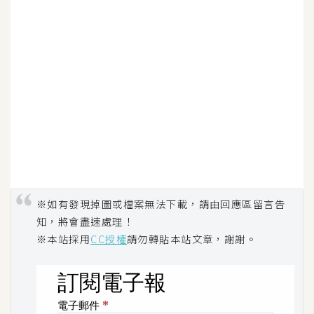
空
間
網
頁
設
計
前
端
※如有發現掉圖或檔案無法下載，請由回應區留言告
知，將會盡速處理！
H
※本站採用
CC授權
請勿轉貼本站文章，謝謝。
T
M
L
/
C