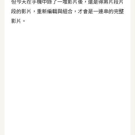
但今天在手機中錄了一堆影片後，還是得將片段片
A
段的影片，重新編輯與組合，才會是一連串的完整
I
應
影片。
用
設
計
網
站
影
像
A
d
o