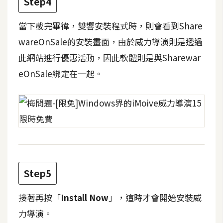
Step4
費
圖
當下載完畢徫，雙響安裝程式時，則會看到Share
庫
wareOnSale的安裝畫面，由於威力導演則是透過
此網站進行優惠活動，因此軟體則是與Sharewar
免
費
eOnSale綁定在一起。
字
型
網
站
架
Step5
設
接著再按「
Install Now
」，這時才會開始安裝威
W
o
力導演。
r