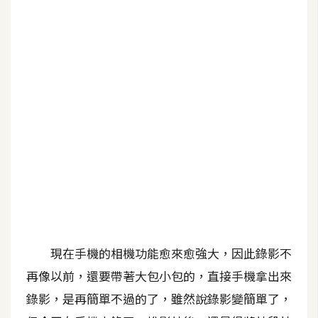
G
e
m
i
n
i
A
I
生
成
圖
片
現在手機的相機功能愈來愈強大，因此錄影不
再像以前，還要帶著大包小包的，直接手機拿出來
影
錄影，是再簡單不過的了，雖然說錄影變簡單了，
片