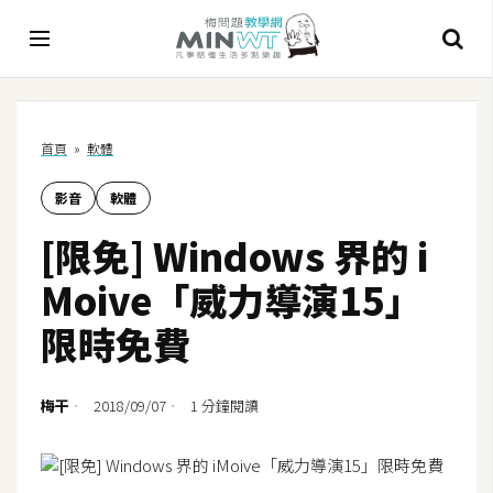
A
首頁
»
軟體
I
影音
軟體
A
I
[限免] Windows 界的 i
工
具
Moive「威力導演15」
C
限時免費
h
a
t
梅干
2018/09/07
1 分鐘閱讀
G
P
T