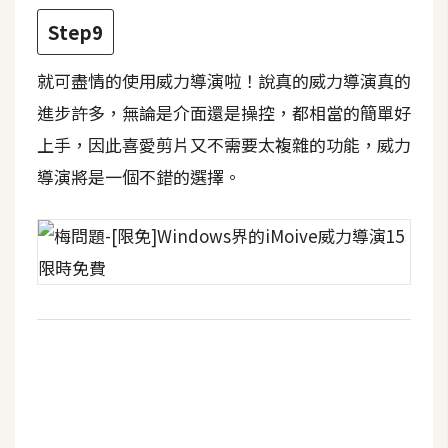
架
設
Step9
就可盡情的使用威力導演啦！說真的威力導演真的
主
機
進步許多，無論是介面還是操控，都相當的簡單好
與
上手，因此喜愛剪片又不需要太複雜的功能，威力
網
導演將是一個不錯的選擇。
域
S
E
O
工
具
免
費