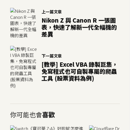
U
上一篇文章
X
Nikon Z 與 Canon R 一張圖
表，快速了解新一代全幅機的
差異
R
W
D
網
下一篇文章
頁
[教學] Excel VBA 錄製巨集，
免寫程式也可自製專屬的爬蟲
後
工具 (股票資料為例)
端
P
H
P
你可能也會
喜歡
D