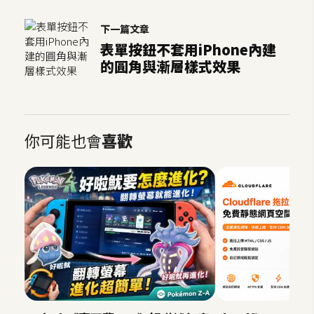
作
提
下一篇文章
案
表單按鈕不套用iPhone內建
的圓角與漸層樣式效果
你可能也會
喜歡