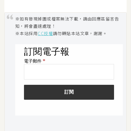
o
c
k
※如有發現掉圖或檔案無法下載，請由回應區留言告
e
知，將會盡速處理！
r
※本站採用
CC授權
請勿轉貼本站文章，謝謝。
伺
服
器
設
定
資
源
免
費
圖