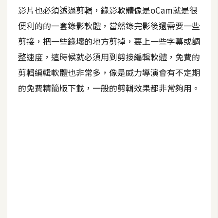
影片也必須透過剪輯，錄影軟體像是oCam就是很
A
I
便利的的一套錄影軟體，當然錄完影後還需要一些
應
用
剪接，把一些錄壞的地方剪掉，要上一些字幕或調
整速度，這時候就必須用到剪接編輯軟體，免費的
設
剪輯編輯軟體也非常多，像是威力導演會有不定期
計
的免費精簡版下載，一般的剪輯效果都非常夠用。
網
站
影
像
A
d
o