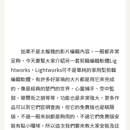
b
e
P
h
o
t
如果不是太複雜的影片編輯內容，一般都非常
o
s
足夠，今天要幫大家介紹另一套剪輯編輯軟體Lig
h
htworks，Lightworks可不是單純的家用型剪輯
o
編輯軟體，有許多好萊塢的大片都是用它來完成
p
的，像是經典的楚門的世界、心靈捕手、空中監
獄、華爾街之狼等等，功能也是非常強大，更多作
I
l
品可以到它們官網查詢，但它的免費版也是精簡
l
版，不過一般來說都是夠用的，不過它們免費版安
u
裝有點小囉嗦，所以這次我們要來教大家安裝及註
s