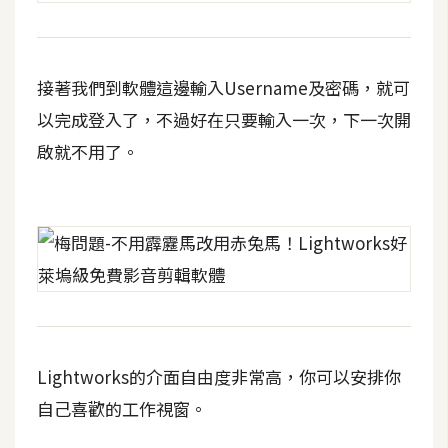
S
S
接著我們到軟體這邊輸入Username及密碼，就可
J
以完成登入了，不過好在只要輸入一次，下一次開
a
啟就不用了。
v
a
S
c
r
i
p
t
Lightworks的介面自由度非常高，你可以安排你
U
自己喜歡的工作視窗。
I
/