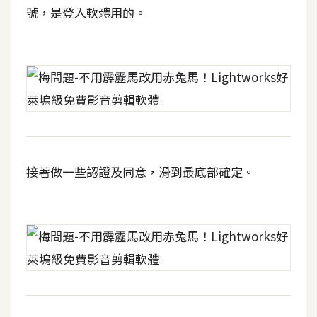
號，是登入軟體用的。
W
o
o
C
o
m
m
e
r
接著做一些認證及同意，滑到最底部確定。
c
e
金
流
物
流