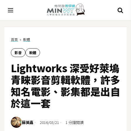
A
首頁
»
軟體
I
影音
軟體
A
I
Lightworks 深受好萊塢
工
具
青睞影音剪輯軟體，許多
C
知名電影、影集都是出自
h
於這一套
a
t
G
P
蘇英嘉
2016/03/21
1 分鐘閱讀
T