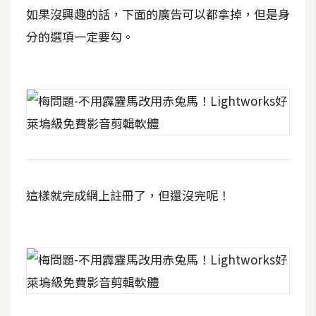
架
如果沒興趣的話，下面的廣告可以都拿掉，但是身
設
分的選項一定要勾。
主
機
與
網
域
S
E
這樣就完成網上註冊了，但還沒完呢！
O
工
具
免
費