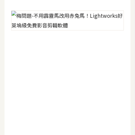
U
X
R
W
D
網
頁
後
端
P
H
P
D