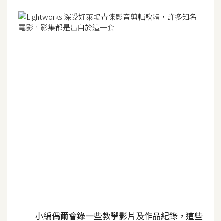
G
e
m
i
n
i
A
I
生
成
圖
片
影
小編偶爾會錄一些教學影片及作品紀錄，這些
片