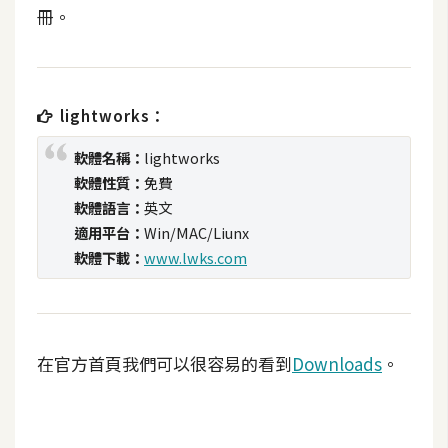
t
冊。
r
a
t
o
lightworks：
r
軟體名稱：
lightworks
軟體性質：
免費
去
軟體語言：
英文
背
適用平台：
Win/MAC/Liunx
與
軟體下載：
www.lwks.com
合
成
攝
影
在官方首頁我們可以很容易的看到
Downloads
。
商
品