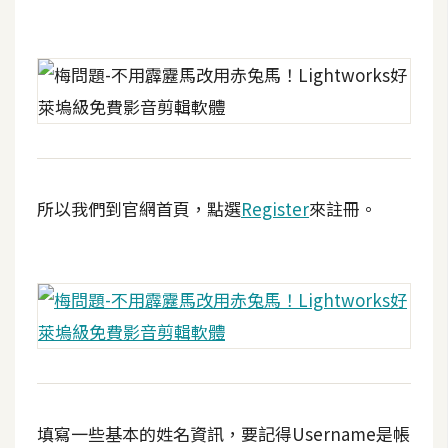
d
P
r
e
s
s
安
裝
與
所以我們到官網首頁，點選
Register
來註冊。
設
定
外
掛
實
作
電
填寫一些基本的姓名資訊，要記得Username是帳
商