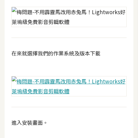
攝
影
手
機
攝
在來就選擇我們的作業系統及版本下載
影
器
材
操
控
資
源
進入安裝畫面。
免