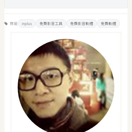
示
免
標籤
inplus
免費影音工具
免費影音軟體
免費軟體
費
版
型
M
A
C
開
箱
梅