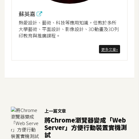
開
蘇英嘉
發
熱愛設計、藝術、科技等應用知識，任教於多所
大學藝術、平面設計、影像設計、3D動畫及3D列
印教育與推廣課程。
熱
門
更多文章»
文
章
全
站
導
覽
上一篇文章
將Chrome瀏覽器變成「Web
Server」方便行動裝置實機測
合
試