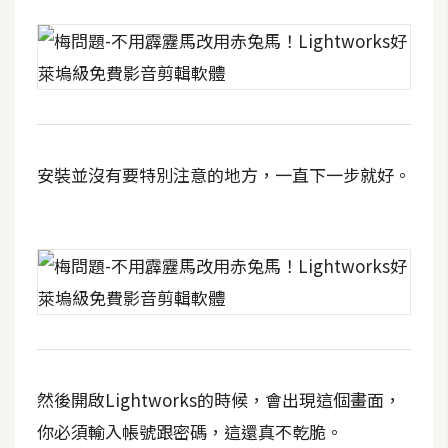
費
圖
庫
免
費
字
安裝並沒有要特別注意的地方，一直下一步就好。
型
網
站
架
設
然後開啟Lightworks的時候，會出現這個畫面，
W
o
你必須輸入帳號跟密碼，這還真不乾脆。
r