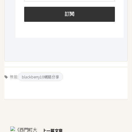
U
X
R
W
D
網
頁
後
標籤
blackberry10網路分享
端
P
H
P
D
上一篇文章