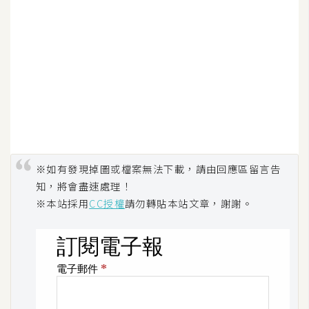
S
S
J
a
v
a
S
c
※如有發現掉圖或檔案無法下載，請由回應區留言告
r
知，將會盡速處理！
i
※本站採用
CC授權
請勿轉貼本站文章，謝謝。
p
t
U
I
/