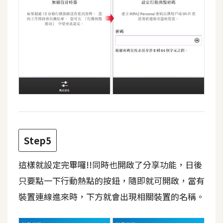
W
o
o
C
o
m
m
e
r
c
e
Step5
這樣就設定完畢囉!!同時也開啟了分享功能，日後
金
只要點一下行動熱點的按鈕，隨即就可開啟，當有
流
裝置連線進來時，下方就會出現相關裝置的名稱。
物
流