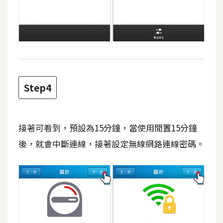
d
P
r
e
s
s
安
裝
Step4
與
設
定
接著可看到，預設為15分鐘，當使用閒置15分鐘
後，就會中斷連線，接著設定無線網路連線密碼。
外
掛
實
作
電
商