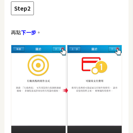
攝
Step2
影
手
再點
下一步
。
機
攝
影
器
材
操
控
資
源
免