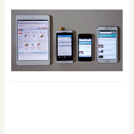
空
間
網
頁
設
計
前
端
H
T
M
L
/
C