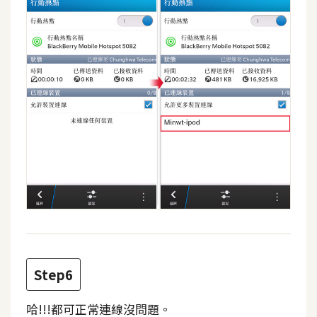
架
設
主
機
與
網
域
S
E
O
工
具
Step6
免
哈!!!都可正常連線沒問題。
費