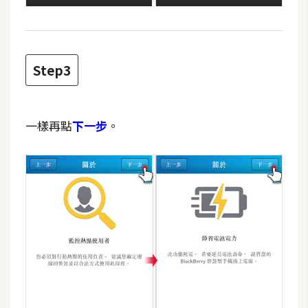
費
圖
庫
Step3
免
費
字
一樣再點
下一步
。
型
網
站
架
設
W
o
r