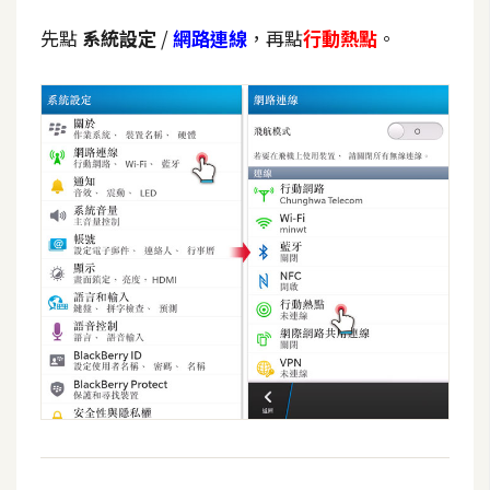
t
先點
系統設定
/
網路連線
，再點
行動熱點
。
r
a
t
o
r
去
背
與
合
成
攝
影
商
品