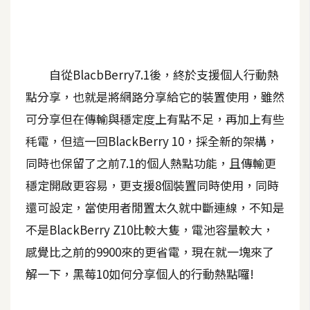
A
I
應
用
自從BlacbBerry7.1後，終於支援個人行動熱
設
點分享，也就是將網路分享給它的裝置使用，雖然
計
可分享但在傳輸與穩定度上有點不足，再加上有些
秏電，但這一回BlackBerry 10，採全新的架構，
網
同時也保留了之前7.1的個人熱點功能，且傳輸更
站
穩定開啟更容易，更支援8個裝置同時使用，同時
還可設定，當使用者閒置太久就中斷連線，不知是
影
不是BlackBerry Z10比較大隻，電池容量較大，
像
感覺比之前的9900來的更省電，現在就一塊來了
解一下，黑莓10如何分享個人的行動熱點囉!
A
d
o