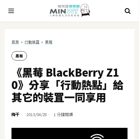
A
首頁
»
行動裝罝
»
黑莓
I
黑莓
A
I
《黑莓 BlackBerry Z1
工
具
0》分享「行動熱點」給
C
其它的裝罝一同享用
h
a
t
梅干
2013/04/28
1 分鐘閱讀
G
P
T