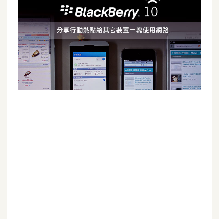
G
e
m
i
n
i
A
I
生
成
圖
片
影
片