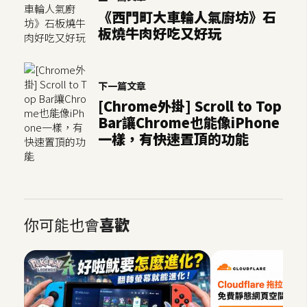
o
《西門町大車輪人氣廚坊》石
c
板燒牛肉好吃又好玩
k
e
r
下一篇文章
[Chrome外掛] Scroll to Top
Bar讓Chrome也能像iPhone
伺
一樣，有快速置頂的功能
服
器
設
定
資
你可能也會
喜歡
源
免
費
圖