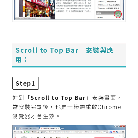
W
o
o
C
o
Scroll to Top Bar 安裝與應
m
m
用：
e
r
c
Step1
e
進到「
Scroll to Top Bar
」安裝畫面，
當安裝完畢後，也是一樣需重啟Chrome
金
流
瀏覽器才會生效。
物
流