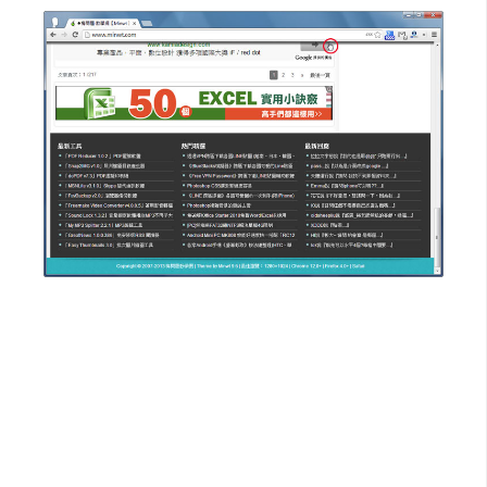
空
間
網
頁
設
計
前
端
H
T
M
L
/
C