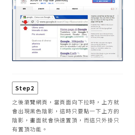
架
設
主
機
與
網
域
S
E
Step2
O
工
之後瀏覽網頁，當頁面向下拉時，上方就
具
會出現黑色陰影，這時只要點一下上方的
陰影，畫面就會快速置頂，而這只外掛只
免
有置頂功能。
費