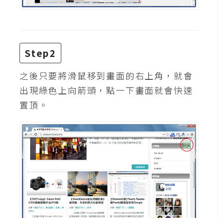
費
圖
庫
Step2
免
費
之後只要將滑鼠移到畫面的右上角，就會
字
出現綠色上向箭頭，點一下畫面就會快速
型
置頂。
網
站
架
設
W
o
r