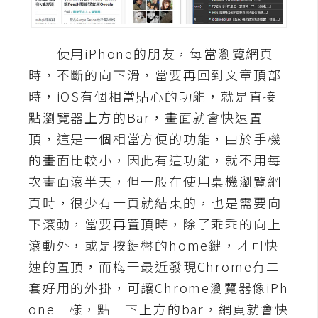
A
I
應
使用iPhone的朋友，每當瀏覽網頁
用
時，不斷的向下滑，當要再回到文章頂部
時，iOS有個相當貼心的功能，就是直接
設
計
點瀏覽器上方的Bar，畫面就會快速置
頂，這是一個相當方便的功能，由於手機
的畫面比較小，因此有這功能，就不用每
網
次畫面滾半天，但一般在使用桌機瀏覽網
站
頁時，很少有一頁就結束的，也是需要向
下滾動，當要再置頂時，除了乖乖的向上
影
滾動外，或是按鍵盤的home鍵，才可快
像
速的置頂，而梅干最近發現Chrome有二
套好用的外掛，可讓Chrome瀏覽器像iPh
A
d
one一樣，點一下上方的bar，網頁就會快
o