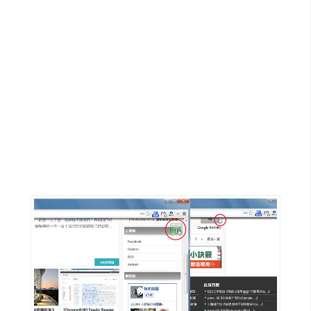
G
e
m
i
n
i
A
I
生
成
圖
片
影
片