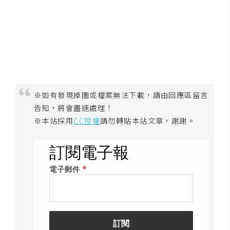
S
S
J
a
v
a
※如有發現掉圖或檔案無法下載，請由回應區留言
S
告知，將會盡速處理！
c
※本站採用
CC授權
請勿轉貼本站文章，謝謝。
r
i
p
t
U
I
/