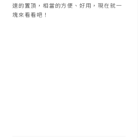
b
速的置頂，相當的方便、好用，現在就一
e
塊來看看吧！
P
h
o
t
o
s
h
o
p
I
l
l
u
s