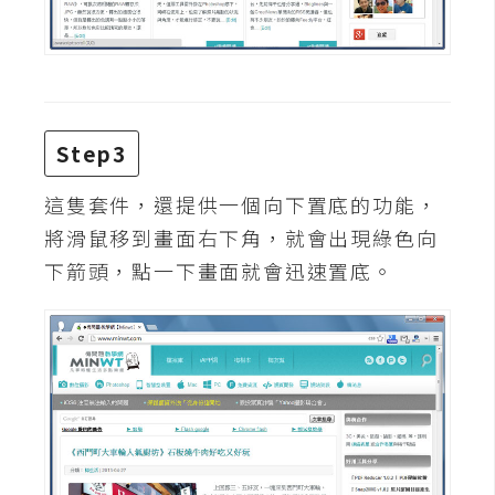
d
P
r
e
s
s
Step3
安
裝
這隻套件，還提供一個向下置底的功能，
與
設
將滑鼠移到畫面右下角，就會出現綠色向
定
下箭頭，點一下畫面就會迅速置底。
外
掛
實
作
電
商