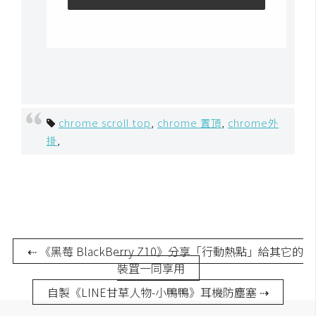
U
X
R
W
D
chrome scroll top
,
chrome 置頂
,
chrome外
網
掛
,
頁
後
端
P
H
⇠ 《黑莓 BlackBerry Z10》分享「行動熱點」給其它的
P
裝罝一同享用
自製《LINE甘草人物-小鴨鴨》耳機防塵塞 ⇢
D