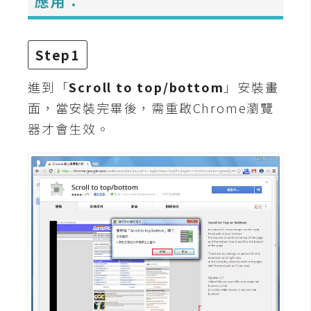
應用：
攝
影
Step1
手
進到「
Scroll to top/bottom
」安裝畫
機
攝
面，當安裝完畢後，需重啟Chrome瀏覽
影
器才會生效。
器
材
操
控
資
源
免