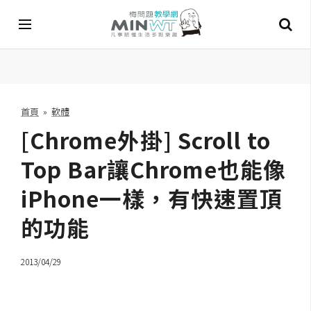
A
I
首頁
»
軟體
[Chrome外掛] Scroll to
A
I
工
Top Bar讓Chrome也能像
具
iPhone一樣，有快速置頂
C
的功能
h
a
t
2013/04/29
G
P
T