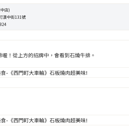
中店)
町漢中街131號
824
排喔！從上方的招牌中，會看到石燒牛排。