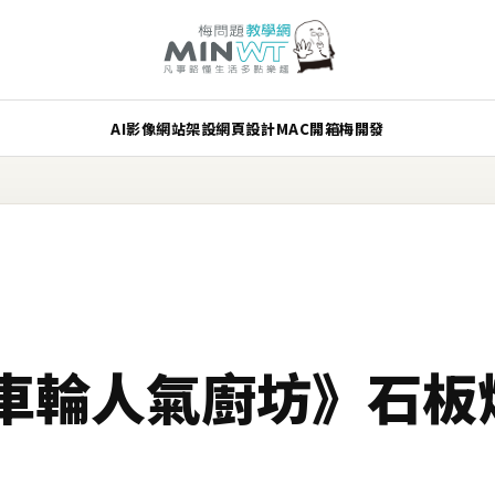
AI
影像
網站架設
網頁設計
MAC
開箱
梅開發
車輪人氣廚坊》石板