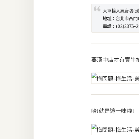
大車輪人氣廚坊(漢
梅開發
地址：
台北市西門
電話：
(02)2375-2
熱門文章
全站導覽
要漢中店才有賣牛
合作提案
哈!就是這一味啦!