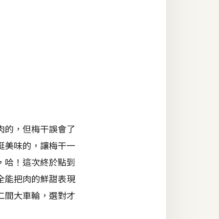
肉的，但梅干誤會了
挺美味的，讓梅干一
，哈！這次終於點到
全能把肉的鮮甜表現
二間大車輪，選對才