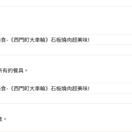
所有的餐具。
敞。