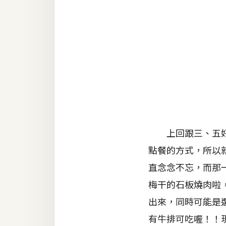
金流物流
架設
主機與網域
SEO 工具
免費空間
網頁設計
上回跟三、五好友
前端
點餐的方式，所以
HTML / CSS
直念念不忘，而那
梅干的石板燒肉啦
JavaScript
出來，同時可能是
UI / UX
有牛排可吃喔！！