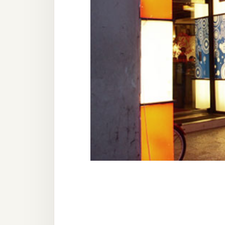
器材操控
資源
免費圖庫
免費字型
網站架設
WordPress
安裝與設定
外掛實作
電商
WooCommerce