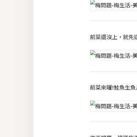
前菜還沒上，就先
前菜來囉!鮭魚生魚