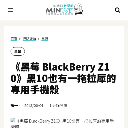
A
首頁
»
行動裝罝
»
黑莓
I
黑莓
A
I
《黑莓 BlackBerry Z1
工
具
0》黑10也有一拖拉庫的
C
專用手機殼
h
a
t
梅干
2013/06/04
1 分鐘閱讀
G
P
T