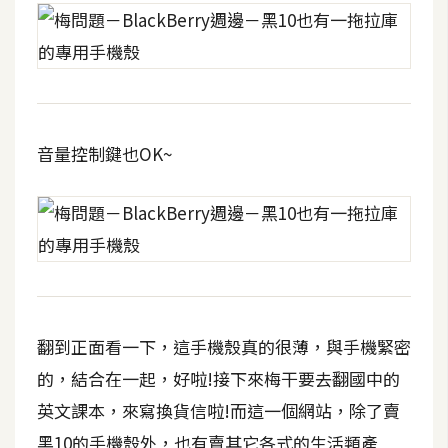
架
設
主
機
與
音量控制鍵也OK~
網
域
S
E
O
工
翻到正面看一下，這手機殼真的很薄，與手機緊密
具
的，結合在一起，好啦!接下來梅干要去翻國中的
英文課本，來寫換貨信啦!而這一個網站，除了賣
免
費
黑10的手機殼外，也有賣其它各式的生活類產