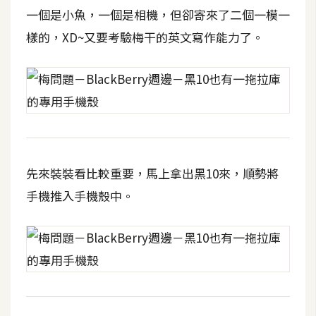
d
一個是小魚，一個是相機，但卻寄來了二個一模一
P
r
樣的，XD~又要考驗梅干的英文寫作能力了。
e
s
s
安
裝
與
設
定
先來裝裝看比較重要，馬上拿出黑10來，順勢將
手機推入手機殼中。
外
掛
實
作
電
商