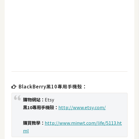
b
e
P
h
o
t
o
s
h
o
p
BlackBerry黑10專用手機殼：
購物網站：
Etsy
I
黑10專用手機殼：
http://www.etsy.com/
l
l
購買教學：
http://www.minwt.com/life/5113.ht
u
ml
s