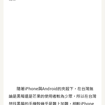
G
e
m
i
n
i
A
I
生
成
圖
片
隨著iPhone與Android的夾殺下，在台灣無
論是黑莓還是芒果的使用者較為少眾，所以在台灣
影
想找黑莓的手機殼幾乎是難上加難，相較iPhone
片