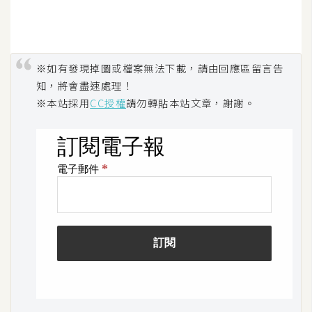
S
S
※如有發現掉圖或檔案無法下載，請由回應區留言告
J
知，將會盡速處理！
a
※本站採用
CC授權
請勿轉貼本站文章，謝謝。
v
a
S
c
r
i
p
t
U
I
/