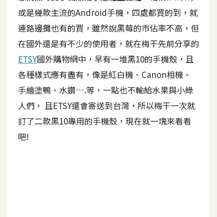
或是幾款主流的Android手機，四處都買的到，就
A
I
連路邊攤也有的買，雖然說黑莓的市佔率不高，但
應
用
在國外還是有不少的使用者，就在梅干先前分享的
ETSY
國外購物網中，早有一堆黑10的手機殼，且
設
各種樣式應有盡有，像是紅白機、Canon相機、
計
手繪塗鴨、水鑽….等，一點也不輸給水果與小綠
人們， 且ETSY還會寄送到台灣，所以梅干一次就
網
訂了二款黑10專用的手機殼，現在就一塊來看看
站
吧!
影
像
A
d
o