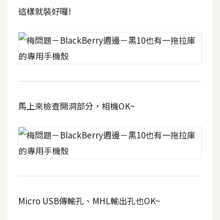
這樣就裝好囉!
W
o
o
C
o
m
m
e
馬上來檢查開洞部分，相機OK~
r
c
e
金
流
物
Micro USB傳輸孔、MHL輸出孔也OK~
流