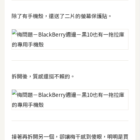
費
圖
除了有手機殼，還送了二片的螢幕保護貼。
庫
免
費
字
型
拆開後，質感還挺不賴的。
網
站
架
設
W
o
接著再拆開另一個，卻讓梅干感到傻眼，明明是買
r