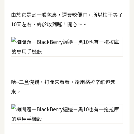
攝
影
由於它是寄一般包裏，運費較便宜，所以梅干等了
10天左右，終於收到囉！開心～。
手
機
攝
影
器
材
哈~二盒沒錯，打開來看看，還用格拉辛紙包起
操
來。
控
資
源
免