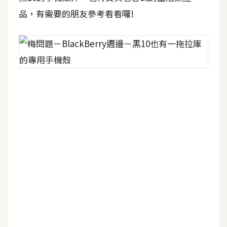
空
品，有需要的朋友參考看看囉!
間
網
頁
設
計
前
端
H
T
M
L
/
C