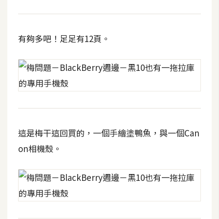
t
r
a
有夠多吧！足足有12頁。
t
o
r
去
背
與
這是梅干這回買的，一個手繪塗鴨魚，與一個Can
合
成
on相機殼。
攝
影
商
品