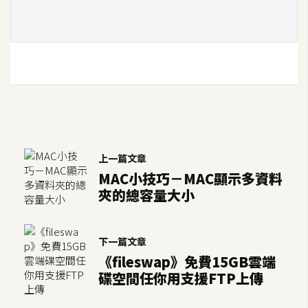
U
X
R
W
D
網
頁
上一篇文章
後
MAC小技巧－MAC顯示多資料
端
夾的總容量大小
P
H
下一篇文章
P
《fileswap》免費15GB雲端
碟空間任你用支援FTP上傳
D