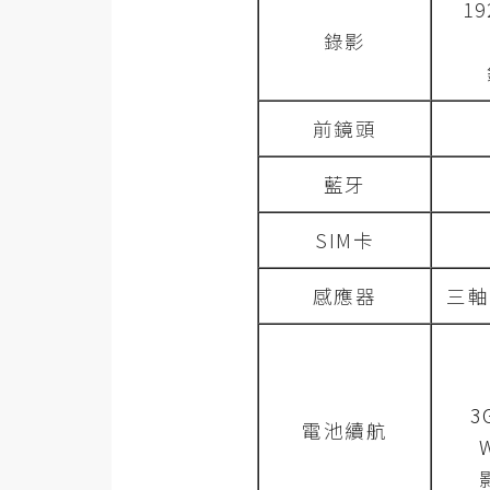
19
錄影
前鏡頭
藍牙
SIM卡
感應器
三軸
3
電池續航