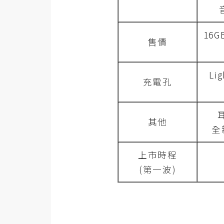
16G
售價
Li
充電孔
其他
全
上市時程
(第一波)