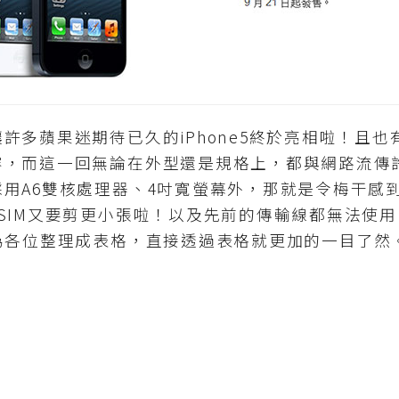
蘋果迷期待已久的iPhone5終於亮相啦！且也
容，而這一回無論在外型還是規格上，都與網路流傳
用A6雙核處理器、4吋寬螢幕外，那就是令梅干感到相當
SIM又要剪更小張啦！以及先前的傳輸線都無法使
為各位整理成表格，直接透過表格就更加的一目了然