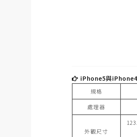
金流物流
架設
主機與網域
SEO 工具
免費空間
網頁設計
iPhone5與iPho
前端
規格
HTML / CSS
處理器
JavaScript
123
UI / UX
外觀尺寸