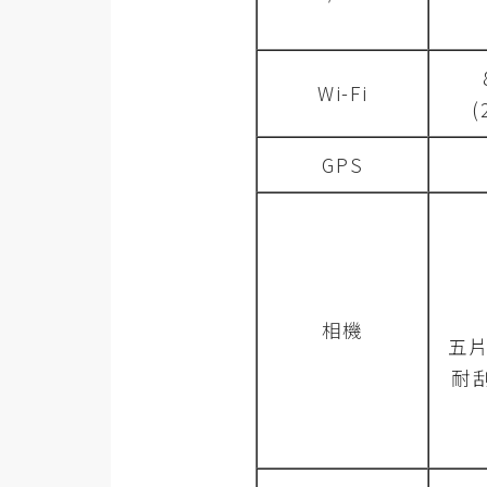
梅開發
Wi-Fi
(
熱門文章
GPS
全站導覽
合作提案
相機
五
耐