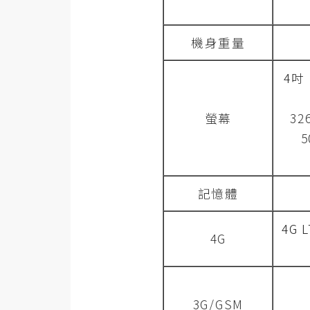
RWD 網頁
後端
機身重量
PHP
4吋 
Docker
螢幕
32
伺服器設定
5
資源
免費圖示
記憶體
免費版型
4G
4G
MAC
開箱
3G/GSM