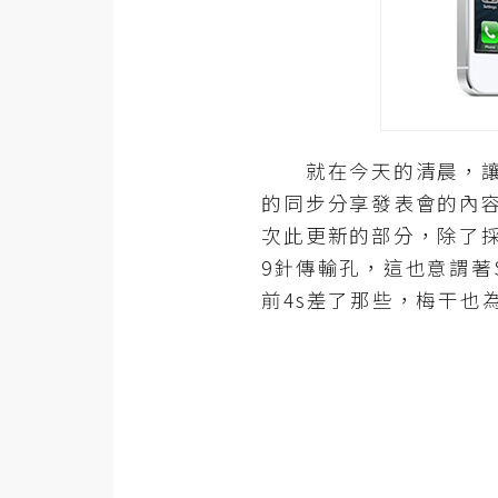
器材操控
資源
免費圖庫
免費字型
就在今天的清晨，讓許多
的同步分享發表會的內
網站架設
次此更新的部分，除了採
9針傳輸孔，這也意謂著
WordPress
前4s差了那些，梅干也
安裝與設定
外掛實作
電商
WooCommerce