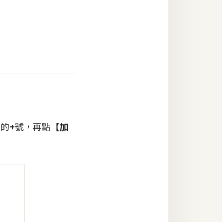
方的
+
號，再點
【加