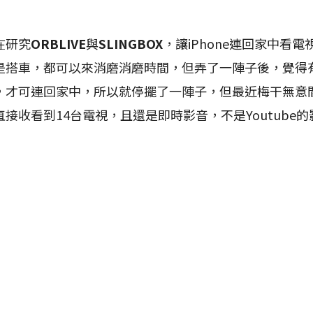
研究
ORBLIVE
與
SLINGBOX
，讓iPhone連回家中看
是搭車，都可以來消磨消磨時間，但弄了一陣子後，覺得
，才可連回家中，所以就停擺了一陣子，但最近梅干無意
接收看到14台電視，且還是即時影音，不是Youtube