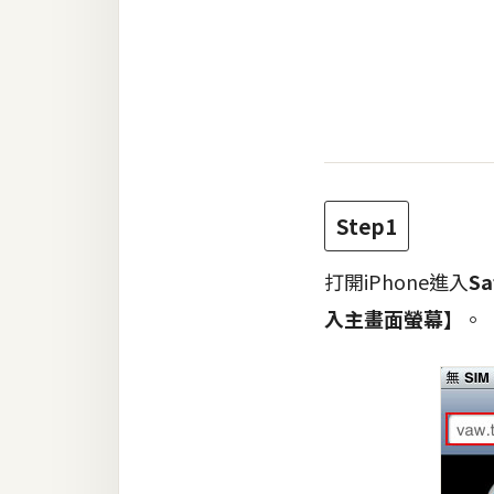
RWD 網頁
後端
PHP
Docker
伺服器設定
Step1
資源
免費圖示
打開iPhone進入
Sa
入主畫面螢幕】
。
免費版型
MAC
開箱