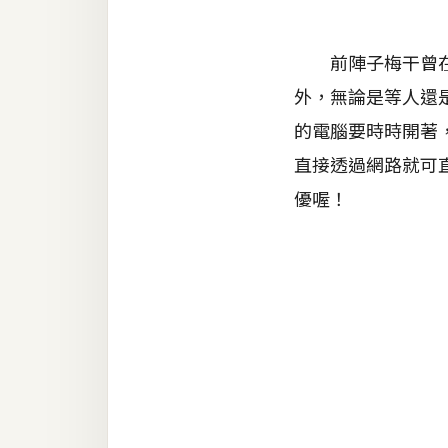
金流物流
架設
前陣子梅干曾在
主機與網域
外，無論是等人還
SEO 工具
的電腦要時時開著
直接透過網路就可直
免費空間
優喔！
網頁設計
前端
HTML / CSS
JavaScript
UI / UX