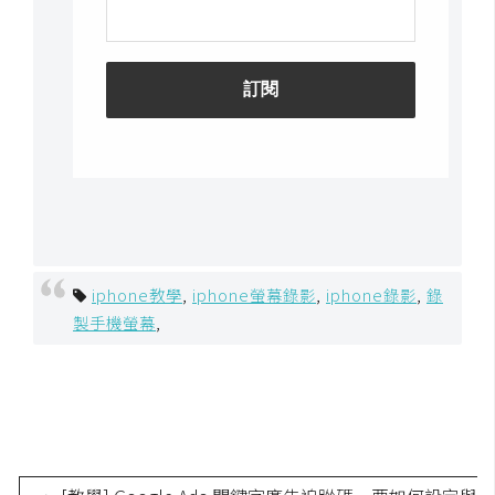
架
設
主
機
與
網
域
S
iphone教學
,
iphone螢幕錄影
,
iphone錄影
,
錄
E
製手機螢幕
,
O
工
具
免
費