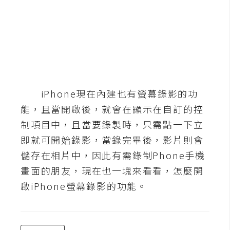
b
e
P
h
o
t
o
iPhone現在內建也有螢幕錄影的功
s
能，且當開啟後，就會在顯示在自訂的控
h
制項目中，且當要錄製時，只需點一下立
o
即就可開始錄影，當錄完畢後，影片則會
p
儲存在相片中，因此有需錄制Phone手機
畫面的朋友，現在也一塊來看看，怎麼開
I
啟iPhone螢幕錄影的功能。
l
l
u
s