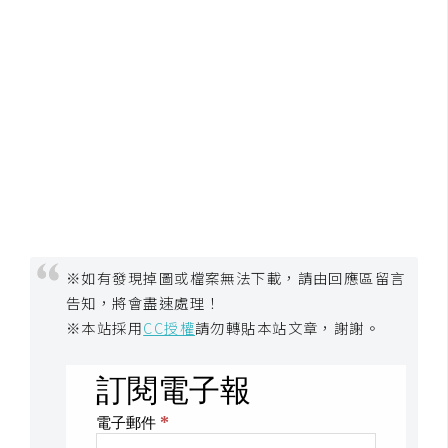
W
o
o
C
o
m
m
e
r
c
※如有發現掉圖或檔案無法下載，請由回應區留言
e
告知，將會盡速處理！
※本站採用
CC授權
請勿轉貼本站文章，謝謝。
金
流
物
流