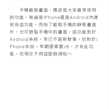
A
手機截取畫面，應該是大家最常使用
I
應
的功能，無論是iPhone還是Android內建
用
就有這功能，而除了截取手機的靜態畫面
外，也可錄製手機中的畫面，這功能對於
設
Android系統，早已不是新鮮事，但對於i
計
Phone來說，早期還需要JB，才有此功
能，但現在不用這麼麻煩啦～
網
站
影
像
A
d
o