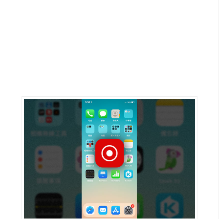
G
e
m
i
n
i
A
I
生
成
圖
片
影
片