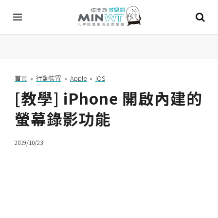
A
I
首頁
»
行動裝罝
»
Apple
»
iOS
[教學] iPhone 開啟內建的
A
I
工
螢幕錄影功能
具
2019/10/23
C
h
a
t
G
P
T