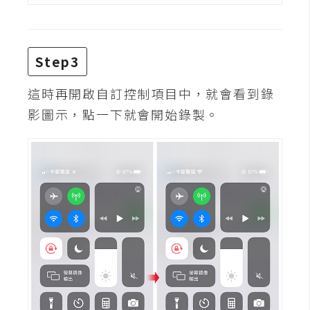
攝
影
Step3
手
機
這時再開啟自訂控制項目中，就會看到錄
攝
影圖示，點一下就會開始錄製。
影
器
材
操
控
資
源
免