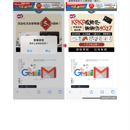
d
P
r
e
s
s
安
裝
與
設
定
外
掛
實
作
電
商