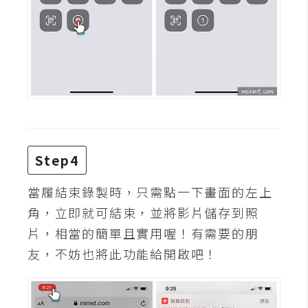
費
圖
庫
免
費
字
型
Step4
網
當履結束錄製時，只需點一下畫面的左上
站
角，立即就可結束，並將影片儲存到照
架
片，相當的簡單且實用喔！有需要的朋
設
友，不妨也將此功能給開啟吧！
W
o
r