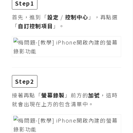
Step1
t
r
首先，進到「
設定
/
控制中心
」，再點選
a
「
t
自訂控制項目
」。
o
r
去
背
與
Step2
合
成
接著再點「
螢幕錄製
」前方的
加號
，這時
攝
就會出現在上方的包含清單中。
影
商
品