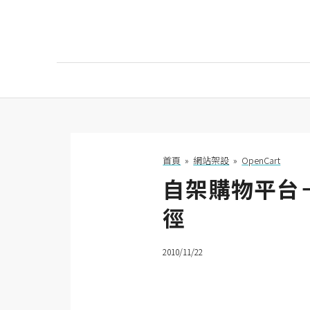
AI
AI工具
ChatGPT
首頁
»
網站架設
»
OpenCart
自架購物平台－O
Gemini
徑
AI生成
圖片
2010/11/22
影片
AI應用