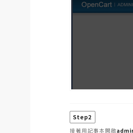
RWD 網頁
後端
PHP
Docker
伺服器設定
資源
免費圖示
免費版型
MAC
Step2
開箱
接著用記事本開啟
admi