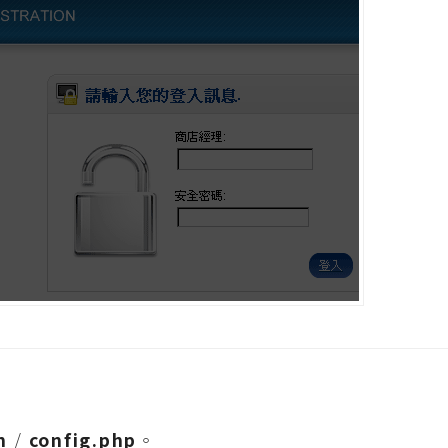
n
/
config.php
。