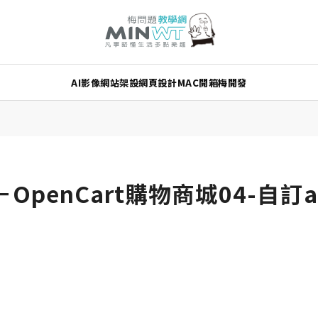
AI
影像
網站架設
網頁設計
MAC
開箱
梅開發
penCart購物商城04-自訂a