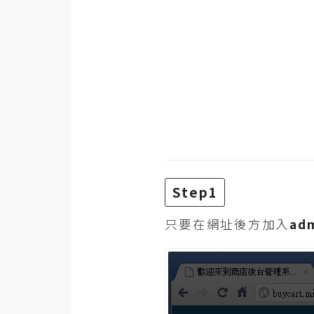
金流物流
架設
主機與網域
SEO 工具
免費空間
網頁設計
Step1
前端
只要在網址後方加入
ad
HTML / CSS
JavaScript
UI / UX