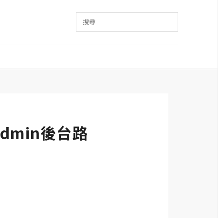
搜尋
dmin後台路