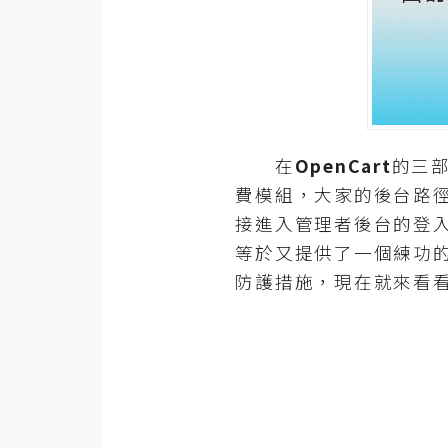
器材操控
資源
免費圖庫
免費字型
在
OpenCart
的三
費模組，大家的後台路徑
網站架設
接進入管理者後台的登
等於又提供了一個練功
WordPress
防護措施，現在就來看看
安裝與設定
外掛實作
電商
WooCommerce