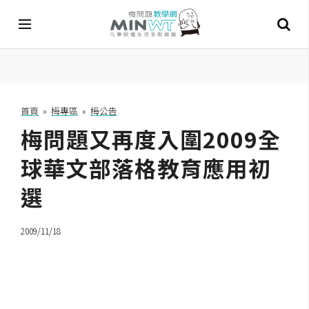
A
I
首頁
»
梅專區
»
梅公告
梅問題又再度入圍2009全
A
I
工
球華文部落格教育應用初
具
選
C
h
2009/11/18
a
t
G
P
T