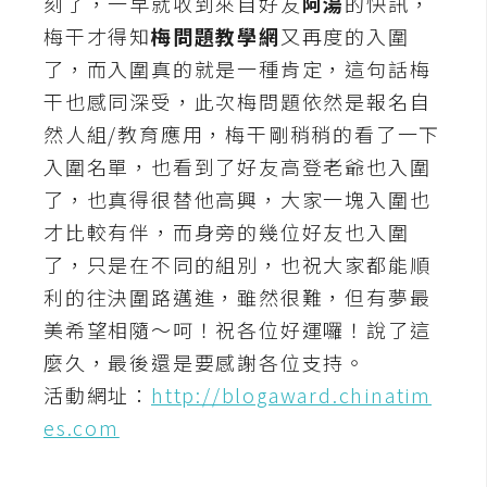
刻了，一早就收到來自好友
阿湯
的快訊，
t
梅干才得知
梅問題教學網
又再度的入圍
r
了，而入圍真的就是一種肯定，這句話梅
a
t
干也感同深受，此次梅問題依然是報名自
o
然人組/教育應用，梅干剛稍稍的看了一下
r
入圍名單，也看到了好友高登老爺也入圍
了，也真得很替他高興，大家一塊入圍也
去
才比較有伴，而身旁的幾位好友也入圍
背
了，只是在不同的組別，也祝大家都能順
與
利的往決圍路邁進，雖然很難，但有夢最
合
成
美希望相隨～呵！祝各位好運囉！說了這
麼久，最後還是要感謝各位支持。
攝
影
活動網址：
http://blogaward.chinatim
es.com
商
品