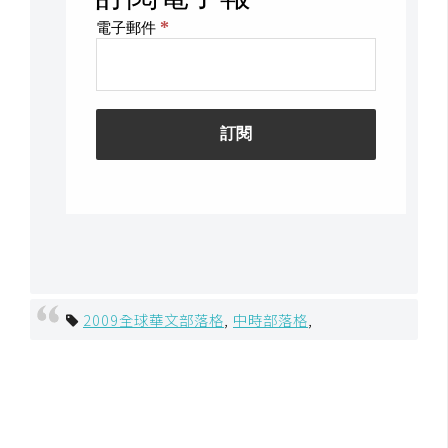
費
圖
庫
免
費
字
型
網
站
2009全球華文部落格
,
中時部落格
,
架
設
W
o
r