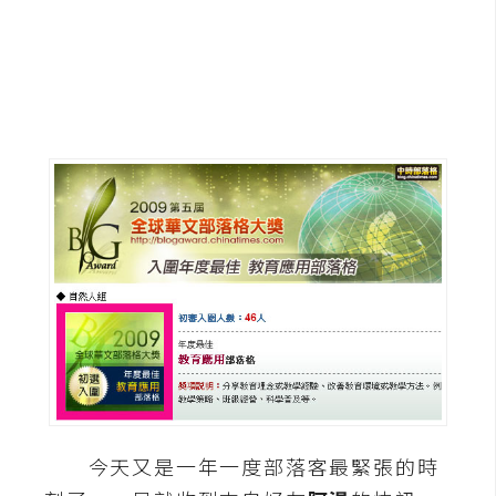
b
e
P
h
o
t
o
s
h
o
p
I
l
l
u
今天又是一年一度部落客最緊張的時
s