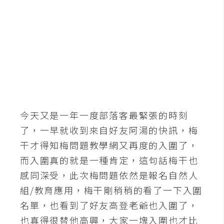
G
e
m
i
n
i
A
今天又是一年一度部落客最緊張的時刻
I
生
了，一早就收到來自好友阿湯的快訊，梅
成
干才得知梅問題教學網又再度的入圍了，
而入圍真的就是一種肯定，這句話梅干也
圖
感同深受，此次梅問題依然是報名自然人
片
組/教育應用，梅干剛稍稍的看了一下入圍
名單，也看到了好友高登老爺也入圍了，
影
也真得很替他高興，大家一塊入圍也才比
片