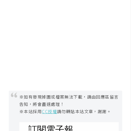
攝
影
手
機
攝
影
器
材
操
控
※如有發現掉圖或檔案無法下載，請由回應區留言
資
告知，將會盡速處理！
源
※本站採用
CC授權
請勿轉貼本站文章，謝謝。
免