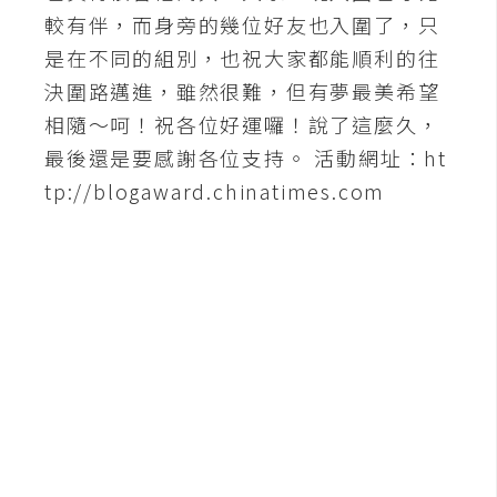
較有伴，而身旁的幾位好友也入圍了，只
A
I
是在不同的組別，也祝大家都能順利的往
應
決圍路邁進，雖然很難，但有夢最美希望
用
相隨～呵！祝各位好運囉！說了這麼久，
設
最後還是要感謝各位支持。 活動網址：ht
計
tp://blogaward.chinatimes.com
網
站
影
像
A
d
o