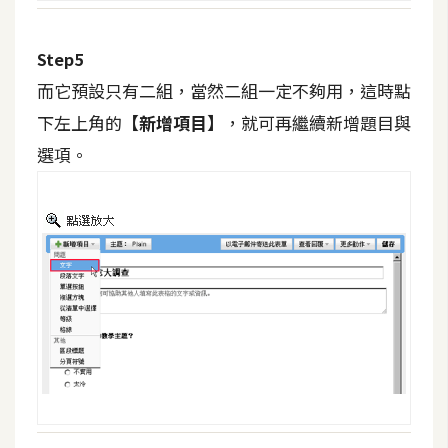
W
Step5
o
o
而它預設只有二組，當然二組一定不夠用，這時點
C
下左上角的
【新增項目】
，就可再繼續新增題目與
o
選項。
m
m
e
r
c
e
金
流
物
流