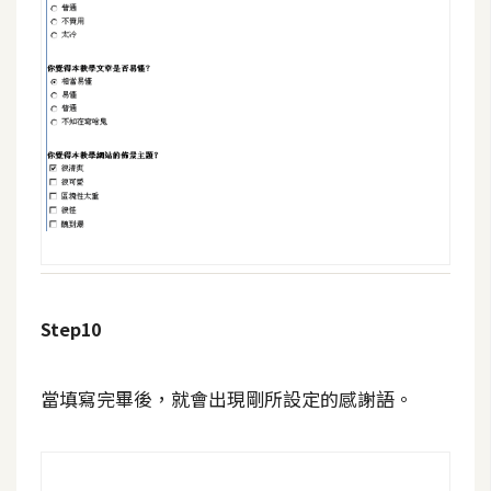
o
c
k
e
r
伺
服
器
設
定
Step10
資
源
當填寫完畢後，就會出現剛所設定的感謝語。
免
費
圖