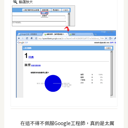
開
發
熱
門
文
章
全
站
導
覽
合
在這不得不佩服Google工程師，真的是太厲