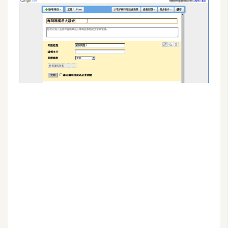
G
e
m
i
n
i
A
I
生
成
圖
片
影
片