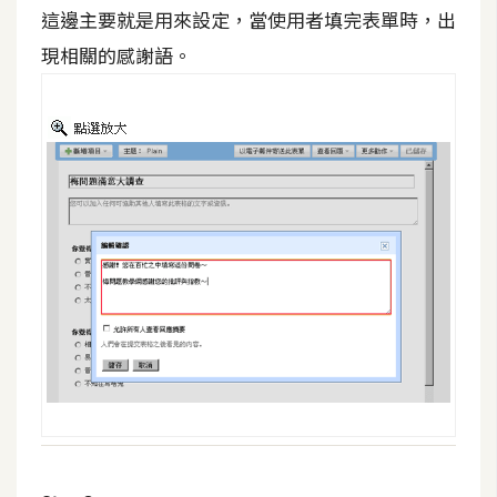
空
這邊主要就是用來設定，當使用者填完表單時，出
間
現相關的感謝語。
網
頁
設
計
前
端
H
T
M
L
/
C