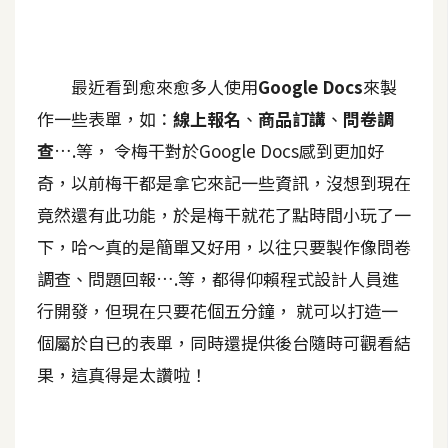
A
I
應
用
最近看到愈來愈多人使用
Google Docs
來製
作一些表單，如：
線上報名
、
商品訂講
、
問卷調
設
查
….等， 令梅干對於Google Docs感到更加好
計
奇，以前梅干都是拿它來記一些資訊，沒想到現在
竟然還有此功能，於是梅干就花了點時間小玩了一
網
下，哈～真的是簡單又好用，以往只要製作像問卷
站
調查、問題回報….等，都得仰賴程式設計人員進
行開發，但現在只要花個五分鐘， 就可以打造一
影
個屬於自已的表單，同時還提供後台隨時可觀看結
像
果，這真得是太讚啦！
A
d
o