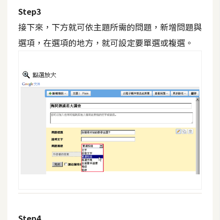
費
Step3
圖
庫
接下來，下方就可依主題所需的問題，新增問題與
選項，在選項的地方，就可設定要單選或複選。
免
費
字
型
網
站
架
設
W
o
r
Step4