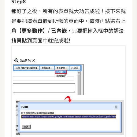
Step8
S
都好了之後，所有的表單就大功告成啦！接下來就
S
是要把這表單嵌到所需的頁面中，這時再點選右上
角
【更多動作】
/
已內嵌
，只要把輸入框中的語法
J
拷貝貼到頁面中就完成啦!
a
v
a
S
c
r
i
p
t
U
I
/