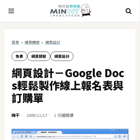
A
首頁
»
網頁開發
»
網頁設計
I
免費
網頁開發
網頁設計
A
I
網頁設計－Google Doc
工
具
s輕鬆製作線上報名表與
C
訂購單
h
a
t
梅干
2009/11/17
1 分鐘閱讀
G
P
T