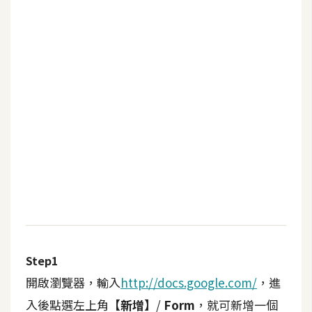
b
e
P
h
o
t
o
s
h
o
p
I
l
Step1
l
開啟瀏覽器，輸入
http://docs.google.com/
，進
u
入後點選左上角
【新增】
/
Form
，就可新增一個
s