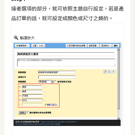
d
P
接者選項的部分，就可依照主題自行設定，若是產
r
e
品訂單的話，就可設定成顏色或尺寸之類的。
s
s
安
裝
與
設
定
外
掛
實
作
電
商