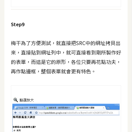
U
X
Step9
R
W
梅干為了方便測試，就直接把SRC中的網址拷貝出
D
來，直接貼到網址列中，就可直接看到剛所製作好
網
的表單，而這是它的原形，各位只要再花點功夫，
頁
再作點邊框，整個表單就會更有特色。
後
端
P
H
P
D