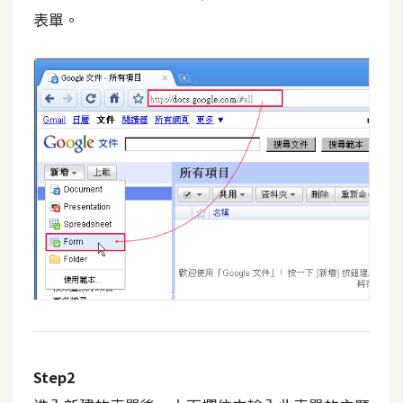
t
表單。
r
a
t
o
r
去
背
與
合
成
攝
影
商
Step2
品