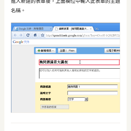
進入新建的表單後，上面欄位中輸入此表單的主題
攝
名稱。
影
手
機
攝
影
器
材
操
控
資
源
免