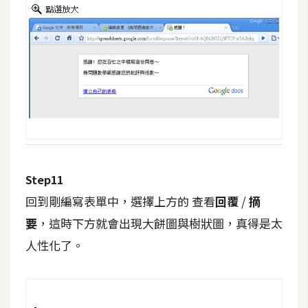
示
免
費
版
型
M
A
Step11
C
回到剛編寫表單中，選擇上方的 查看
回覆
/
摘
要
，這時下方就會出現大餅圖與樹狀圖，真得是太
開
人性化了。
箱
梅