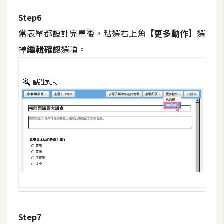
架
設
Step6
當表單都設計完畢後，點選右上角
【更多動作】
選
主
擇
編輯確認
選項。
機
與
網
域
S
E
O
工
具
免
Step7
費