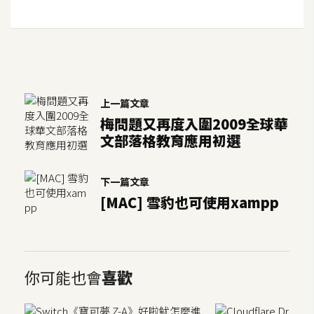
W
o
o
C
o
上一篇文章
m
梅問題又再度入圍2009全球華
m
文部落格教育應用初選
e
r
c
下一篇文章
e
[MAC] 雪豹也可使用xampp
金
流
你可能也會
喜歡
物
流