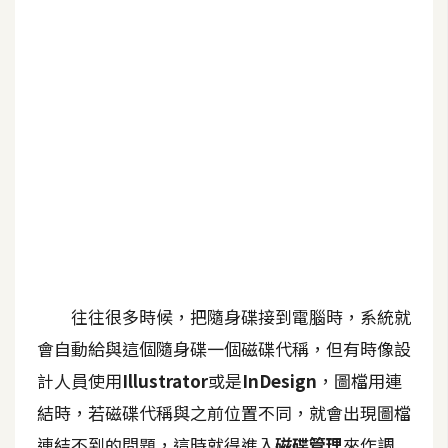
G
e
m
i
n
i
A
I
生
成
往往很多時候，把隨身碟接到電腦時，系統就
圖
會自動給與這個隨身碟一個磁碟代稱，但有時像設
片
計人員使用
Illustrator
或是
InDesign
，圖檔用連
結時，若磁碟代稱與之前位置不同，就會出現圖檔
影
片
連結不到的問題，這時就得進入
磁碟管理
來作調