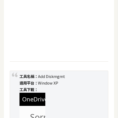
b
e
P
h
o
t
o
s
h
o
p
工具名稱：
Add Diskmgmt
適用平台：
Window XP
工具下載：
I
l
l
u
s