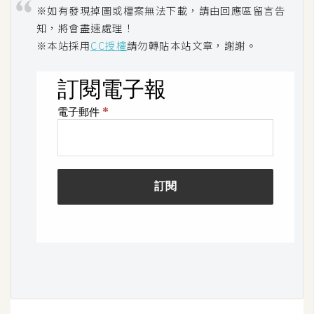
d
※如有發現掉圖或檔案無法下載，請由回應區留言告
P
r
知，將會盡速處理！
e
※本站採用
CC授權
請勿轉貼本站文章，謝謝。
s
s
安
裝
與
設
定
外
掛
實
作
電
商