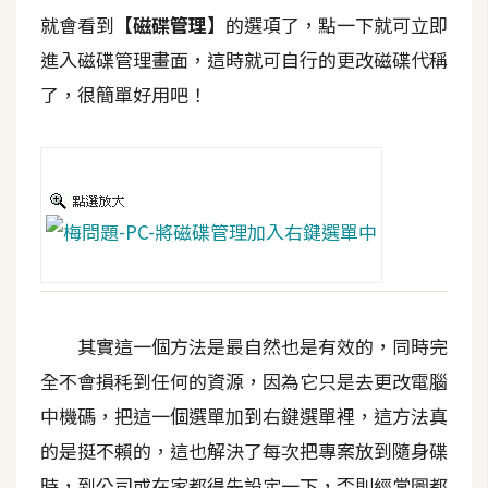
攝
就會看到
【磁碟管理】
的選項了，點一下就可立即
影
進入磁碟管理畫面，這時就可自行的更改磁碟代稱
了，很簡單好用吧！
手
機
攝
影
器
材
操
控
其實這一個方法是最自然也是有效的，同時完
全不會損秏到任何的資源，因為它只是去更改電腦
資
源
中機碼，把這一個選單加到右鍵選單裡，這方法真
的是挺不賴的，這也解決了每次把專案放到隨身碟
免
時，到公司或在家都得先設定一下，否則經常圖都