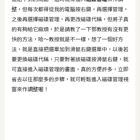
整，但每次都得從我的電腦按右鍵，再選擇管理，
A
I
之後再選擇磁碟管理，再更改磁碟代稱，但將子真
應
用
的有夠給它麻煩，於是請教了一下鄧教授有沒有更
快的方法，哈～教授就是不一樣，想了一個好方
設
法，就是直接把選單加到滑鼠右鍵選單中，以後若
計
要更換磁碟代稱，只要對著該磁碟按滑鼠右鍵，就
可直接進入磁碟管理的畫面，真的方便許多，立即
網
省去以往那麼多的步驟，就可輕鬆進入磁碟管理視
站
窗來作調整喔！
影
像
A
d
o