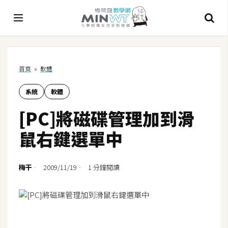
A
首頁
»
軟體
I
系統
軟體
A
I
[PC]將磁碟管理加到滑
工
具
鼠右鍵選單中
C
h
梅干
2009/11/19
1 分鐘閱讀
a
t
G
P
T