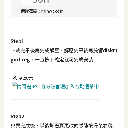
t
r
解壓密碼：
minwt.com
a
t
o
r
Step1
下載完畢後再完成解壓，解壓完畢後再雙響
diskm
去
gmt.reg
，一直按下
確定
就可完成安裝。
背
與
合
成
攝
影
Step2
商
品
只要完成後，以後對著要更改的磁碟按滑鼠右鍵，