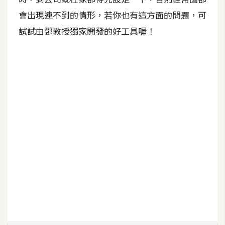
費
圖
會出現連不到的情形，若你也有這方面的問題，可
庫
試試由鄧教授獨家開發的好工具喔！
免
費
字
型
網
站
架
設
W
o
r