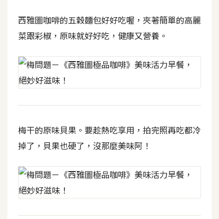
架
設
西雅圖咖啡的五穀麵包好好吃喔，夾著簡單的高麗
菜跟彩椒，原味就好好吃，健康又營養。
主
機
與
網
域
S
梅干的原味貝果。要趁熱吃享用，拍完照再吃都冷
E
掉了，貝果也硬了，沒那麼美味阿！
O
工
具
免
費