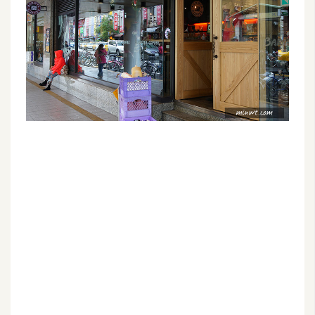
G
e
m
i
n
i
A
I
生
成
圖
片
影
片