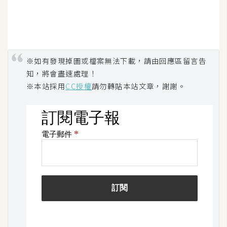
o
c
k
e
r
※如有發現掉圖或檔案無法下載，請由回應區留言告
知，將會盡速處理！
※本站採用
CC授權
請勿轉貼本站文章，謝謝。
伺
服
器
設
定
資
源
免
費
圖