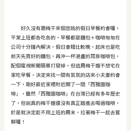
A
I
應
用
好久沒有跟梅干來個悠哉的假日早餐約會囉，
平常上班都各吃各的，早餐都是麵包＋咖啡匆匆在
設
公司十分鐘內解決，假日會睡比較晚，起床也是吃
計
前天先買好的麵包，再沖一杯湛盧的耳掛咖啡包，
配個電視新聞簡單打發掉。但這周梅干嫂不想宅在
網
站
家吃早餐，決定來找一間有氣氛的店來小夫妻約會
一下，剛好最近家裡附近開了一間「西雅圖咖
啡」，雖然「西雅圖咖啡」在台灣已經有多年歷史
影
了，但說真的梅干嫂還沒有真正踏進去喝過咖啡，
像
於是就決定趁不用上班的周末，拉著梅干一起去嘗
A
鮮囉！
d
o