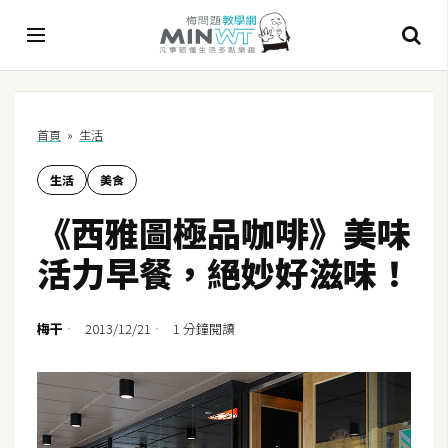
A
首頁
»
生活
I
生活
美食
A
I
《西雅圖極品咖啡》美味
工
具
活力早餐，絕妙好滋味！
C
h
梅干
2013/12/21
1 分鐘閱讀
a
t
G
P
T