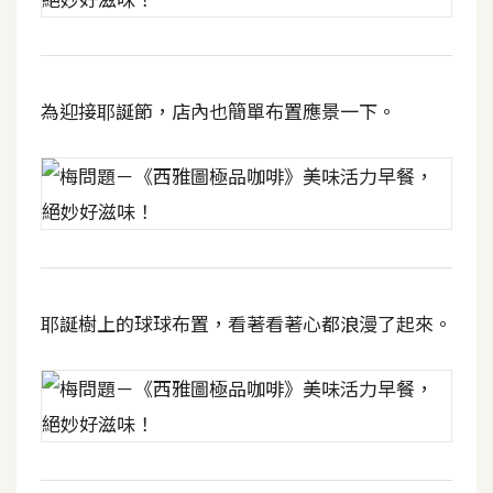
d
P
r
e
s
s
為迎接耶誕節，店內也簡單布置應景一下。
安
裝
與
設
定
耶誕樹上的球球布置，看著看著心都浪漫了起來。
外
掛
實
作
電
商