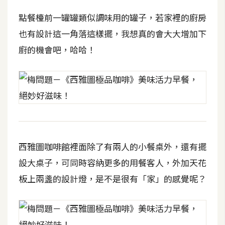
費
圖
點餐檯前一罐罐類似調味用的罐子，若家裡的廚房
庫
也有設計這一角落這樣擺，我想真的會大大增加下
廚的機會吧，哈哈！
免
費
字
型
網
西雅圖咖啡館裡面除了有兩人的小餐桌外，還有擺
站
設大桌子，可同時容納更多的用餐客人，外加天花
架
設
板上兩盞的設計燈，是不是很有「家」的感覺呢？
W
o
r