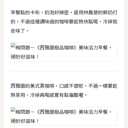
空
間
早餐點的卡布，奶泡好綿密，是用林鳳營的鮮奶打
的，不過這種調味過的咖啡要趁熱快點喝，冷掉就
走味了。
網
頁
設
計
前
端
西雅圖的美式黑咖啡，口感不錯耶，不過一樣要趁
H
熱享用，冷掉再喝感覺有點偏酸喔。
T
M
L
/
C