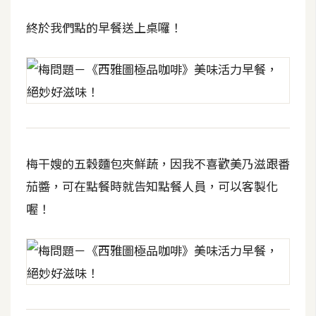
終於我們點的早餐送上桌囉！
W
o
o
C
o
m
m
e
梅干嫂的五穀麵包夾鮮蔬，因我不喜歡美乃滋跟番
r
c
茄醬，可在點餐時就告知點餐人員，可以客製化
e
喔！
金
流
物
流