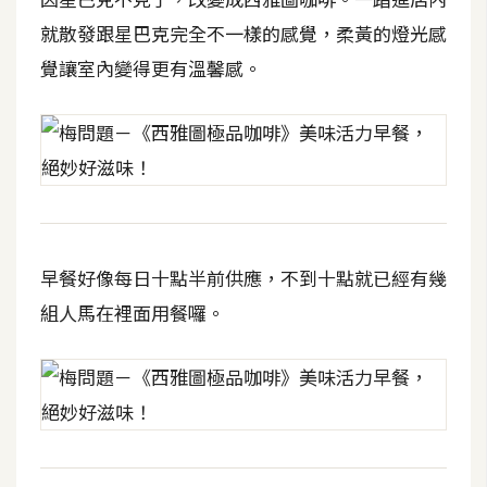
t
就散發跟星巴克完全不一樣的感覺，柔黃的燈光感
r
a
覺讓室內變得更有溫馨感。
t
o
r
去
背
與
早餐好像每日十點半前供應，不到十點就已經有幾
合
組人馬在裡面用餐囉。
成
攝
影
商
品