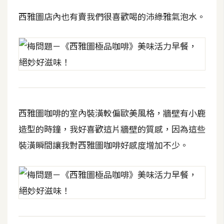
攝
西雅圖店內也有賣我們很喜歡喝的沛綠雅氣泡水。
影
手
機
攝
影
西雅圖咖啡的室內裝潢較偏歐美風格，牆壁有小鹿
器
造型的時鐘，我好喜歡這片牆壁的質感，因為這些
材
裝潢瞬間讓我對西雅圖咖啡好感度增加不少。
操
控
資
源
免