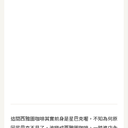
b
e
P
h
o
t
o
s
h
o
p
I
l
l
u
這間西雅圖咖啡其實前身是星巴克喔，不知為何原
s
因星巴克不見了，改變成西雅圖咖啡。一踏進店內