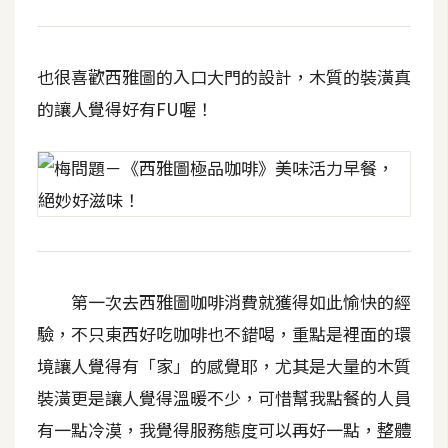
S
S
也很喜歡西雅圖的入口大門的設計，木質的裝潢真
的讓人覺得好有FU喔！
J
a
v
a
S
c
r
i
第一次去西雅圖咖啡消費就獲得如此愉快的經
p
t
驗，不只東西好吃咖啡也不錯喝，重點是裡面的環
境讓人覺得有「家」的感覺耶，尤其是大量的木質
裝潢更是讓人覺得溫暖不少，可惜幫我點餐的人員
U
I
有一點冷漠，我覺得服務態度可以再好一點，整體
/