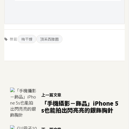
示
免
費
版
標籤
梅干嫂
頂溪西雅圖
型
M
A
C
上一篇文章
開
「手機攝影－飾品」iPhone 5
箱
s也能拍出閃亮亮的銀飾胸針
梅