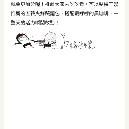
就會更加分喔！推薦大家去吃吃看，可以點梅干嫂
U
推薦的五榖夾鮮蔬麵包，搭配暖呼呼的黑咖啡，一
X
整天的活力瞬間啟動！
R
W
D
網
頁
後
端
P
H
P
D