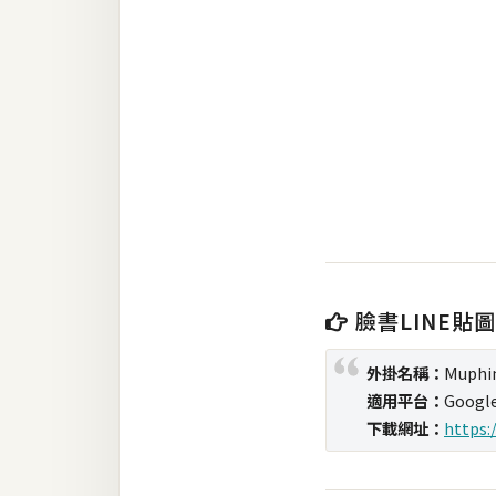
RWD 網頁
後端
PHP
Docker
伺服器設定
資源
免費圖示
臉書LINE貼
免費版型
外掛名稱：
Muphi
適用平台：
Googl
MAC
下載網址：
https:
開箱