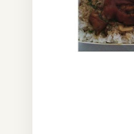
器材操控
資源
免費圖庫
免費字型
網站架設
WordPress
安裝與設定
外掛實作
電商
WooCommerce