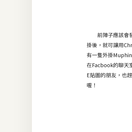
金流物流
架設
主機與網域
前陣子應該會發現
SEO 工具
掛後，就可讓用Ch
免費空間
有一隻外掛Muph
在Facbook的
網頁設計
E貼圖的朋友，也趕
喔！
前端
HTML / CSS
JavaScript
UI / UX