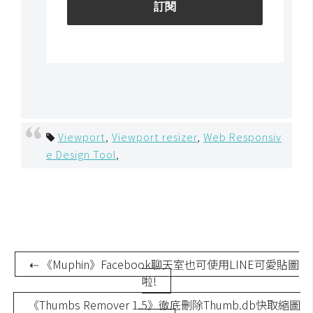
空
間
網
頁
設
Viewport
,
Viewport resizer
,
Web Responsiv
計
e Design Tool
,
前
端
H
T
M
⇠ 《Muphin》Facebook聊天室也可使用LINE可愛貼圖
L
啦!
/
《Thumbs Remover 1.5》徹底刪除Thumb.db快取縮圖
C