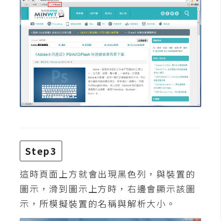
費
圖
庫
免
費
字
型
網
站
Step3
架
這時頁面上方就會出現黑色列，與裝置的
設
圖示，滑到圖示上方時，右邊會顯示該圖
W
示，所模擬裝置的名稱與解析大小。
o
r