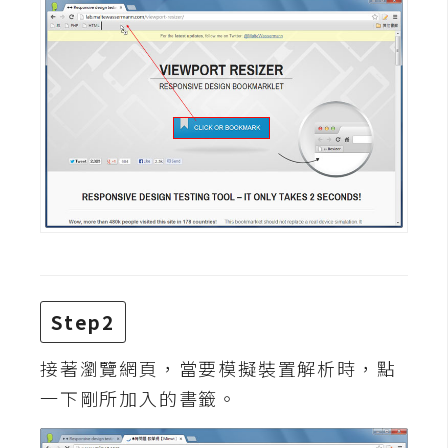
攝
影
手
機
攝
影
器
材
操
控
Step2
資
接著瀏覽網頁，當要模擬裝置解析時，點
源
一下剛所加入的書籤。
免