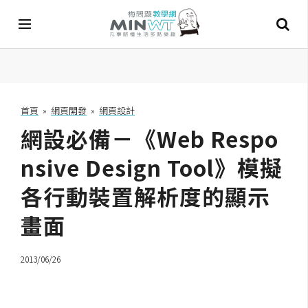
A
I
首頁
»
網頁開發
»
網頁設計
網設必備－《Web Respo
A
I
工
nsive Design Tool》模擬
具
各行動裝置解析度的顯示
C
畫面
h
a
t
2013/06/26
G
P
T