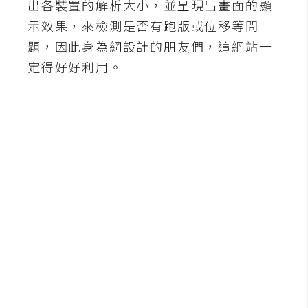
出各裝置的解析大小，並呈現出畫面的顯
b
e
示效果，來檢測是否有跑版或位移等問
題，因此身為網設計的朋友們，這網站一
P
定得好好利用。
h
o
t
o
s
h
o
p
I
l
l
u
s