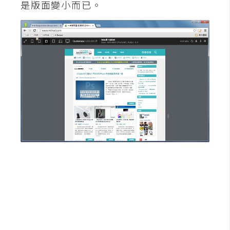
是版面變小而已。
W
o
o
C
o
m
m
e
r
c
e
金
流
物
流