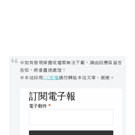
架
設
主
機
與
網
域
※如有發現掉圖或檔案無法下載，請由回應區留言
告知，將會盡速處理！
S
※本站採用
CC授權
請勿轉貼本站文章，謝謝。
E
O
工
具
免
費