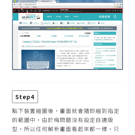
d
P
r
e
s
s
安
裝
與
設
定
外
Step4
掛
實
點下裝置縮圖後，畫面就會隨即縮到指定
作
的範圍中，由於梅問題沒有設定自適版
電
型，所以任何解析畫面看起來都一樣，只
商