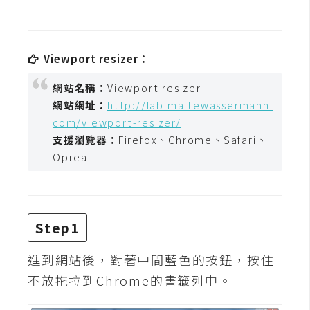
t
r
a
Viewport resizer：
t
o
網站名稱：
Viewport resizer
r
網站網址：
http://lab.maltewassermann.
com/viewport-resizer/
支援瀏覽器：
Firefox、Chrome、Safari、
去
背
Oprea
與
合
成
Step1
攝
影
進到網站後，對著中間藍色的按鈕，按住
不放拖拉到Chrome的書籤列中。
商
品