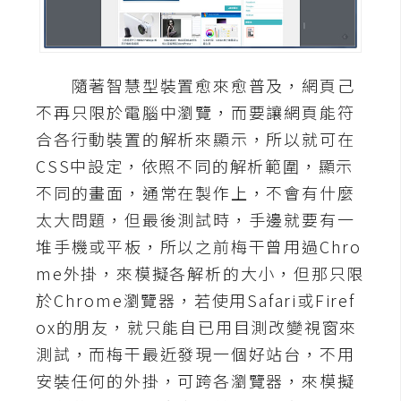
A
I
應
用
隨著智慧型裝置愈來愈普及，網頁己
不再只限於電腦中瀏覽，而要讓網頁能符
設
合各行動裝置的解析來顯示，所以就可在
計
CSS中設定，依照不同的解析範圍，顯示
不同的畫面，通常在製作上，不會有什麼
網
太大問題，但最後測試時，手邊就要有一
站
堆手機或平板，所以之前梅干曾用過Chro
me外掛，來模擬各解析的大小，但那只限
影
於Chrome瀏覽器，若使用Safari或Firef
像
ox的朋友，就只能自已用目測改變視窗來
測試，而梅干最近發現一個好站台，不用
A
安裝任何的外掛，可跨各瀏覽器，來模擬
d
o