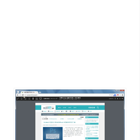
G
e
m
i
n
i
A
I
生
成
圖
片
影
片