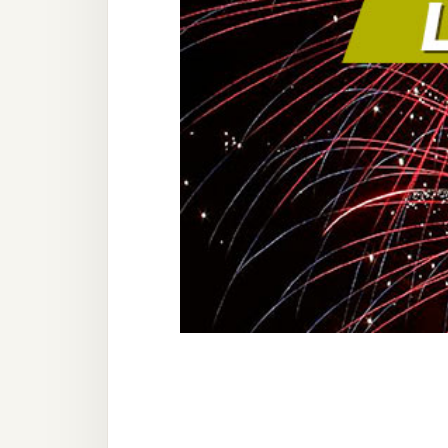
器材操控
資源
免費圖庫
免費字型
網站架設
WordPress
安裝與設定
外掛實作
電商
WooCommerce