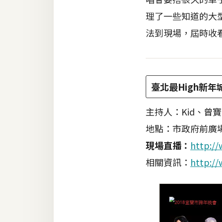
理了一些知道的大
梅開發
法到現場，屆時收
熱門文章
臺北最High新年
全站導覽
主持人：Kid、曾
合作提案
地點：市政府前廣
現場直播：
http://
相關資訊：
http://