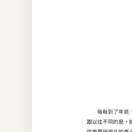
RWD 網頁
後端
PHP
Docker
伺服器設定
資源
免費圖示
免費版型
MAC
每每到了年底，就
跟以往不同的是，
開箱
唱會要搭很久的車