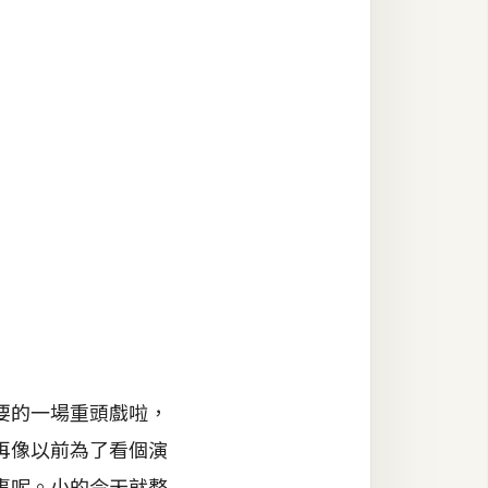
要的一場重頭戲啦，
再像以前為了看個演
事呢。小的今天就整