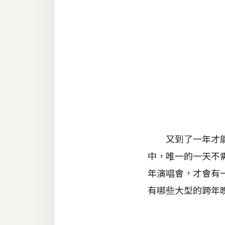
金流物流
架設
主機與網域
SEO 工具
免費空間
網頁設計
又到了一年才能看
前端
中，唯一的一天不
HTML / CSS
年演唱會，才會有
JavaScript
有哪些大型的跨年
UI / UX