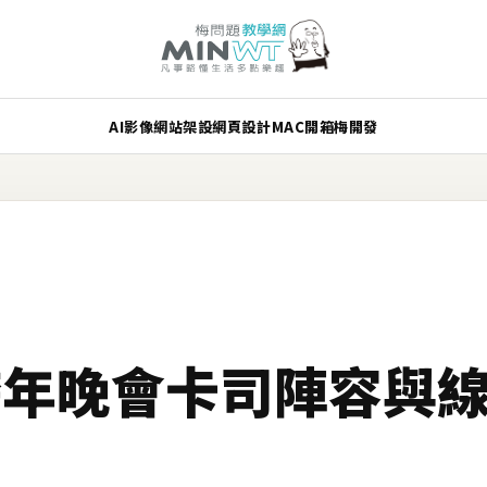
AI
影像
網站架設
網頁設計
MAC
開箱
梅開發
跨年晚會卡司陣容與線