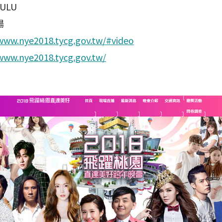
ULU
場
www.nye2018.tycg.gov.tw/#video
www.nye2018.tycg.gov.tw/