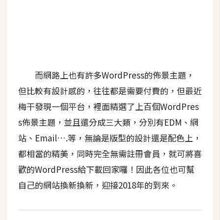
b
e
P
h
o
而網路上也有許多WordPress的佈景主題，
t
o
但比較有設計感的，往往都是需要付費的，但最近
s
梅干發現一個平台，裡面精選了上百個WordPres
h
s佈景主題，並且還分成三大類，分別有EDM、網
o
p
站、Email….等，無論是版型的設計還是配色上，
都相當的精美，同時完全無需註冊會員，就可將喜
I
歡的WordPress給下載回家囉！因此各位也可幫
l
自己的網站換新換新，迎接2018年的到來。
l
u
s