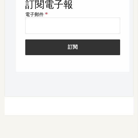
架
設
主
機
與
網
域
S
E
O
工
具
免
費