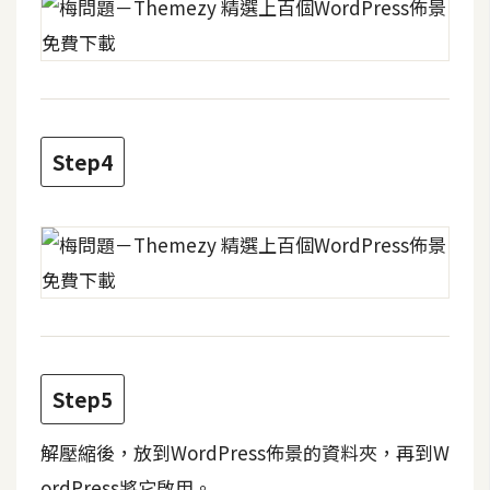
費
圖
庫
免
費
Step4
字
型
網
站
架
設
Step5
W
解壓縮後，放到WordPress佈景的資料夾，再到W
o
r
ordPress將它啟用。