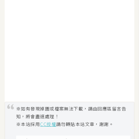
W
o
o
C
o
m
m
e
r
c
e
金
※如有發現掉圖或檔案無法下載，請由回應區留言告
流
知，將會盡速處理！
物
※本站採用
CC授權
請勿轉貼本站文章，謝謝。
流