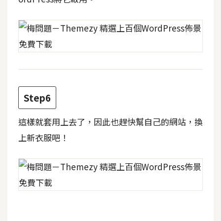
d
P
r
e
s
s
安
裝
與
Step6
設
定
這樣就套用上去了，因此也趕快幫自己的網站，換
上新衣服吧！
外
掛
實
作
電
商