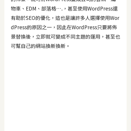
物車、EDM、部落格….，甚至使用WordPress還
A
I
有助於SEO的優化，這也是讓許多人選擇使用Wor
應
用
dPress的原因之一，因此在WordPress只要將佈
景替換後，立即就可變成不同主題的運用，甚至也
設
可幫自己的網站換新換新。
計
網
站
影
像
A
d
o