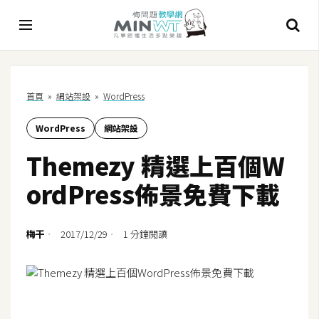
A
首頁
»
網站架設
»
WordPress
I
WordPress
網站架設
A
I
Themezy 精選上百個W
工
具
ordPress佈景免費下載
C
h
梅干
2017/12/29
1 分鐘閱讀
a
t
G
P
T