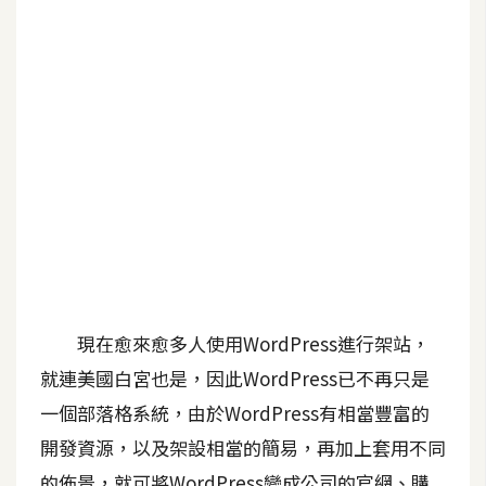
G
e
m
i
n
i
A
I
生
成
現在愈來愈多人使用WordPress進行架站，
圖
就連美國白宮也是，因此WordPress已不再只是
片
一個部落格系統，由於WordPress有相當豐富的
開發資源，以及架設相當的簡易，再加上套用不同
影
片
的佈景，就可將WordPress變成公司的官網、購