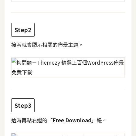
攝
影
Step2
手
機
接著就會顯示相關的佈景主題。
攝
影
器
材
操
控
Step3
資
源
這時再點右邊的
「Free Download」
鈕。
免