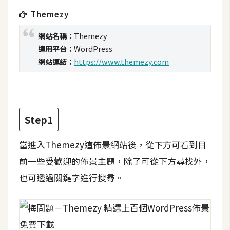
t
Themezy
r
a
網站名稱：
Themezy
t
適用平台：
WordPress
o
網站連結：
https://www.themezy.com
r
去
背
Step1
與
合
當進入Themezy這佈景網站後，從下方可看到目
成
前一些受歡迎的佈景主題，除了可從下方尋找外，
攝
也可透過關鍵字進行搜尋。
影
商
品