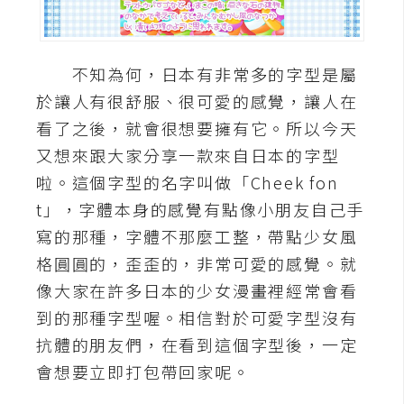
A
I
應
不知為何，日本有非常多的字型是屬
用
於讓人有很舒服、很可愛的感覺，讓人在
設
看了之後，就會很想要擁有它。所以今天
計
又想來跟大家分享一款來自日本的字型
啦。這個字型的名字叫做「Cheek fon
網
t」，字體本身的感覺有點像小朋友自己手
站
寫的那種，字體不那麼工整，帶點少女風
格圓圓的，歪歪的，非常可愛的感覺。就
像大家在許多日本的少女漫畫裡經常會看
影
到的那種字型喔。相信對於可愛字型沒有
像
抗體的朋友們，在看到這個字型後，一定
A
會想要立即打包帶回家呢。
d
o