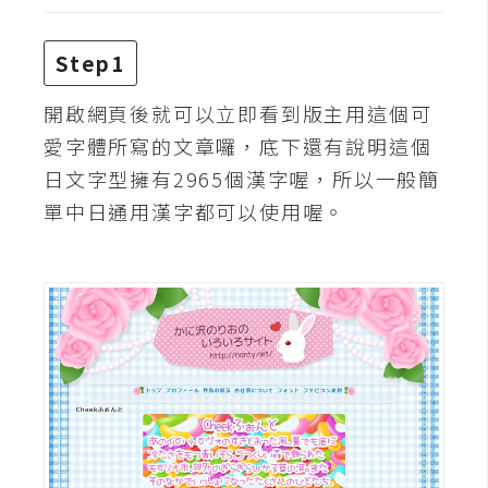
攝
影
Step1
開啟網頁後就可以立即看到版主用這個可
手
機
愛字體所寫的文章囉，底下還有說明這個
攝
日文字型擁有2965個漢字喔，所以一般簡
影
單中日通用漢字都可以使用喔。
器
材
操
控
資
源
免