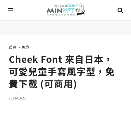
A
I
首頁
»
免費
Cheek Font 來自日本，
A
I
工
可愛兒童手寫風字型，免
具
費下載 (可商用)
C
h
2018/08/29
a
t
G
P
T