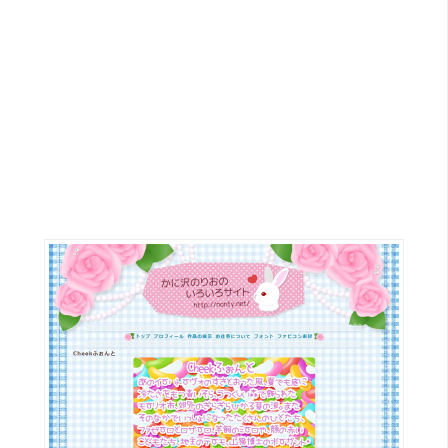
G
e
m
i
n
i
A
I
生
成
圖
片
影
片