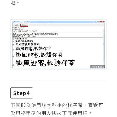
吧。
W
o
o
C
o
m
m
e
r
c
e
金
Step4
流
物
下圖即為使用該字型後的樣子囉，喜歡可
流
愛風格字型的朋友快來下載使用吧。