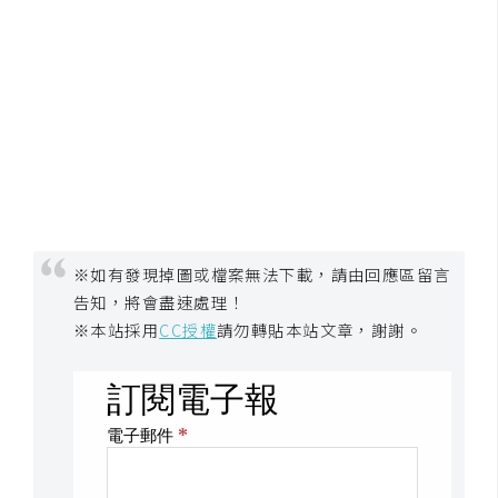
空
間
網
頁
設
計
※如有發現掉圖或檔案無法下載，請由回應區留言
前
端
告知，將會盡速處理！
※本站採用
CC授權
請勿轉貼本站文章，謝謝。
H
T
M
L
/
C