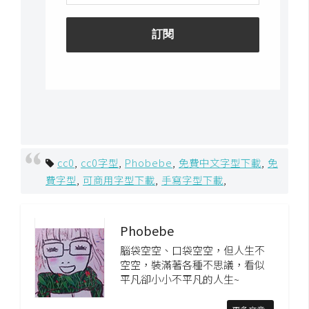
S
S
J
a
v
a
S
c
cc0
,
cc0字型
,
Phobebe
,
免費中文字型下載
,
免
r
費字型
,
可商用字型下載
,
手寫字型下載
,
i
p
t
Phobebe
腦袋空空、口袋空空，但人生不
空空，裝滿著各種不思議，看似
U
平凡卻小小不平凡的人生~
I
/