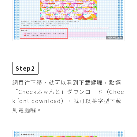
費
圖
庫
免
費
字
型
Step2
網
網頁往下移，就可以看到下載鍵囉，點選
站
「Cheekふぉんと」ダウンロード（Chee
架
k font download），就可以將字型下載
設
到電腦囉。
W
o
r