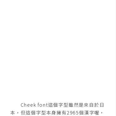
b
e
P
h
o
t
o
s
h
o
p
I
l
l
Cheek font這個字型雖然是來自於日
u
本，但這個字型本身擁有2965個漢字喔，
s