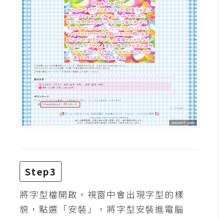
d
P
r
e
s
s
安
裝
與
設
定
外
掛
Step3
實
作
將字型檔開啟，視窗中會出現字型的樣
電
貌，點選「安裝」，將字型安裝進電腦
商