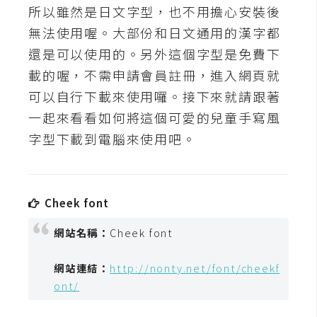
t
所以雖然是日文字型，也不用擔心安裝後
r
無法使用喔。大部份和日文通用的漢字都
a
還是可以使用的。另外這個字型是免費下
t
載的喔，不需申請會員註冊，進入網頁就
o
r
可以自行下載來使用囉。接下來就請跟著
一起來看看如何將這個可愛的兒童手寫風
字型下載到電腦來使用吧。
去
背
與
合
Cheek font
成
網站名稱：
Cheek font
攝
影
網站連結：
http://nonty.net/font/cheekf
ont/
商
品