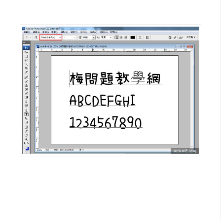
架
設
主
機
與
網
域
S
E
O
工
具
免
費