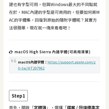
t
建也有字型可用，但與Windows最大的不同點就
r
在於，MAC內建的字型是可商用的，但要如何將M
a
AC的字體集，回復到原始的隨附字體呢？其實方
t
o
法很簡單，現在就一塊來看看吧！
r
去
macOS High Sierra 內建字體(可商用清單)
背
與
macOS內建字體：
https://support.apple.com/z
合
h-tw/HT207962
成
攝
影
Step1
商
品
首先，開啟「
字體簿
」，選擇「
檔案 /
回復標準字