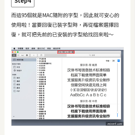
Step4
W
而這95個就是MAC隨附的字型，因此就可安心的
o
使用啦！當要回復已裝字型時，再從檔案選擇回
o
復，就可把先前的已安裝的字型給找回來啦～
C
o
m
m
e
r
c
e
金
流
物
流