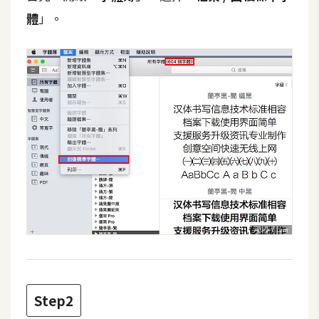
攝
體
」。
影
手
機
攝
影
器
材
操
控
資
源
Step2
免