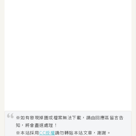
空
間
網
頁
設
計
前
端
H
T
M
※如有發現掉圖或檔案無法下載，請由回應區留言告
L
知，將會盡速處理！
/
※本站採用
CC授權
請勿轉貼本站文章，謝謝。
C