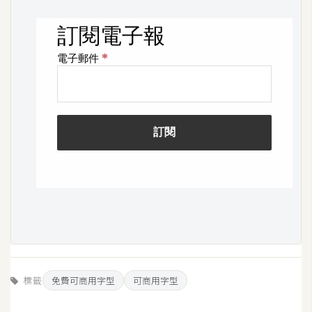
S
S
J
a
v
a
S
c
r
i
p
t
U
標籤
免費可商用字型
可商用字型
I
/