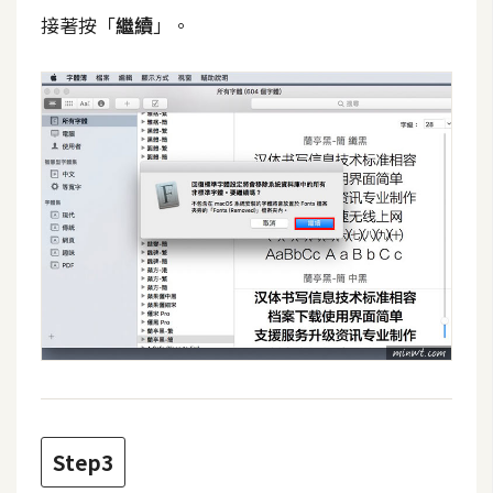
費
接著按「
繼續
」。
圖
庫
免
費
字
型
網
站
架
設
W
Step3
o
r