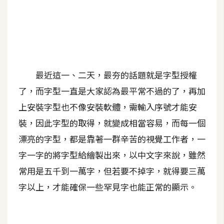
A
I
應
用
設
最近這一、二天，最夯的話題就是字型授權
計
了，而字型一直是大家認為最平常不過的了，再加
上安裝字型也不像安裝軟體，需輸入序號才能安
網
裝，因此字型的取得，就變成相當容易，而每一個
站
漂亮的字型，都是靠著一群辛苦的視覺工作者，一
字一字的將字型給繪製出來，以中文字來說，雖然
影
常用是五千到一萬字，但若要不掉字，就得要三萬
像
字以上，才能確保一些罕見字也能正常的顯示。
A
d
o