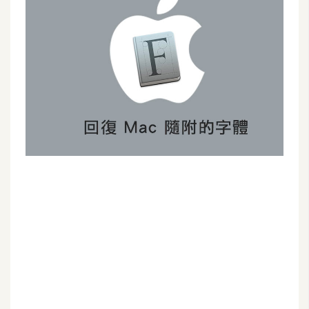
G
e
m
i
n
i
A
I
生
成
圖
片
影
片