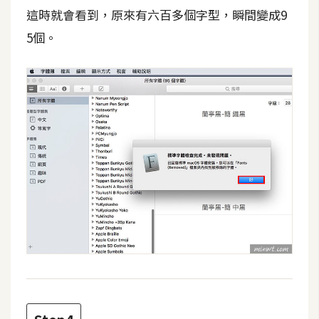
d
這時就會看到，原來有六百多個字型，瞬間變成9
P
r
5個。
e
s
s
安
裝
與
設
定
外
掛
實
作
電
商