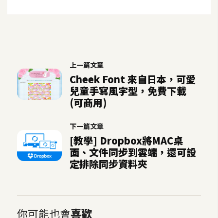
U
X
R
上一篇文章
W
Cheek Font 來自日本，可愛
D
兒童手寫風字型，免費下載
網
(可商用)
頁
後
下一篇文章
端
[教學] Dropbox將MAC桌
面、文件同步到雲端，還可設
P
定排除同步資料夾
H
P
你可能也會
喜歡
D