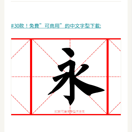
架
設
主
#30款！免費”可商用”的中文字型下載:
機
與
網
域
S
E
O
工
具
免
費