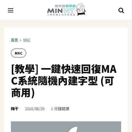
A
首頁
»
MAC
I
MAC
A
I
[教學] 一鍵快速回復MA
工
具
C系統隨機內建字型 (可
C
商用)
h
a
t
梅干
2018/08/29
1 分鐘閱讀
G
P
T