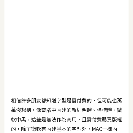
b
e
P
h
o
t
o
s
h
o
p
相信許多朋友都知道字型是需付費的，但可能也萬
I
l
萬沒想到，像電腦中內建的新細明體、標楷體、微
l
軟中黑，這些是無法作為商用，且需付費購買版權
u
的，除了微軟有內建基本的字型外，MAC一樣內
s