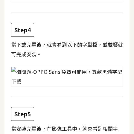
d
P
r
e
s
s
Step4
安
當下載完畢後，就會看到以下的字型檔，並雙響就
裝
可完成安裝。
與
設
定
外
掛
實
作
Step5
電
當安裝完畢後，在影像工具中，就會看到相關字
商