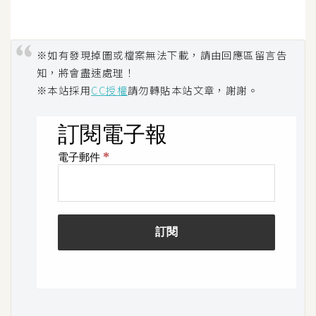
空
間
※如有發現掉圖或檔案無法下載，請由回應區留言告
知，將會盡速處理！
網
※本站採用
CC授權
請勿轉貼本站文章，謝謝。
頁
設
計
前
端
H
T
M
L
/
C