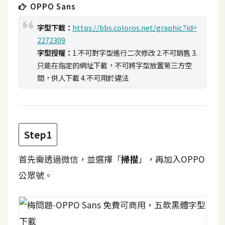
OPPO Sans
t
r
字型下載：
https://bbs.coloros.net/graphic?id=
a
2272309
t
字型授權：
1.不可對字型進行二次修改 2.不可銷售 3.
o
只能在指定的網址下載，不可將字型放置第三方空
r
間，供人下載 4.不可用於違法
去
背
與
Step1
合
成
首先需透過微信，並選擇「
掃描
」，再加入OPPO
攝
公眾號。
影
商
品