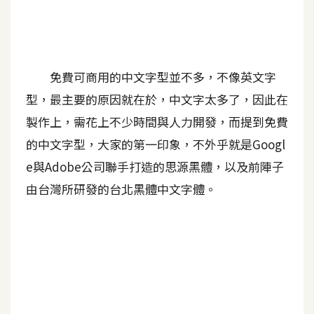
A
I
應
用
免費可商用的中文字型並不多，不像英文字
設
型，最主要的原因就在於，中文字太多了，因此在
計
製作上，需花上不少時間與人力開發，而提到免費
的中文字型，大家的第一印象，不外乎就是Googl
網
e與Adobe公司聯手打造的思源黑體，以及前陣子
站
由台灣所研發的台北黑體中文字體。
影
像
A
d
o