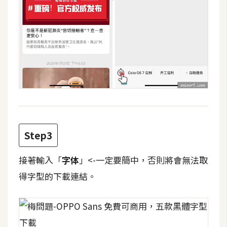
費
圖
庫
免
費
字
型
Step3
網
站
接著輸入「
字体
」<-一定要簡中，否則將會無法取
架
得字型的下載連結。
設
W
o
r