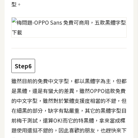
型。
W
o
o
C
o
m
m
e
Step6
r
c
雖然目前的免費中文字型，都以黑體字為主，但都
e
是黑體，還是有蠻大的差異，雖然OPPO這款免費
的中文字型，雖然對於繁體支援度相當的不錯，但
金
在細黑的部分，缺字有點嚴重，其它的黑體字型目
流
前梅干測試，還算OK!而它的特黑體，拿來當成標
物
題使用還挺不錯的，因此喜歡的朋友，也趕快來下
流