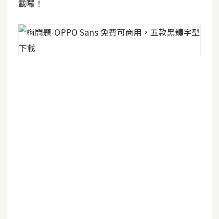
載囉！
架
設
主
機
與
網
域
S
E
O
工
具
免
費