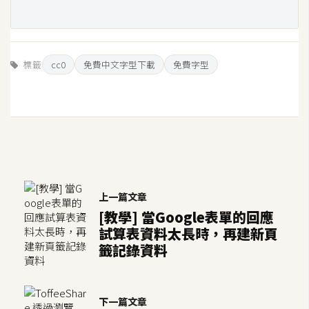
S
S
標籤
cc0
免費中文字型下載
免費字型
J
a
v
a
S
c
r
i
上一篇文章
p
[教學] 當Google表單的回應
t
試算表資料太長時，再建新頁
籤記錄資料
U
I
下一篇文章
/