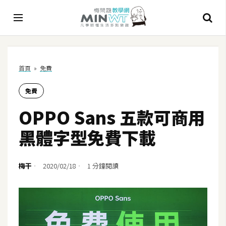
A
首頁
»
免費
I
免費
A
I
OPPO Sans 五款可商用
工
具
黑體字型免費下載
C
h
梅干
2020/02/18
1 分鐘閱讀
a
t
G
P
T