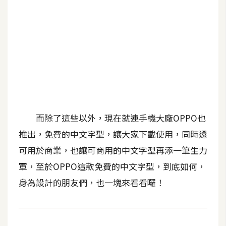
b
e
P
h
o
t
o
s
h
而除了這些以外，現在就連手機大廠OPPO也
o
推出，免費的中文字型，讓大家下載使用，同時還
p
可用於商業，也讓可商用的中文字型再添一筆生力
軍，至於OPPO這款免費的中文字型，到底如何，
I
身為設計的朋友們，也一塊來看看囉！
l
l
u
s