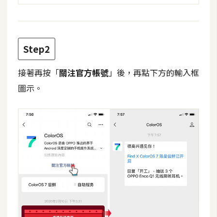
攝
影
Step2
手
機
接著再按「
關注官方帳號
」後，再點下方的輸入框
攝
影
圖示。
器
材
操
控
資
源
免