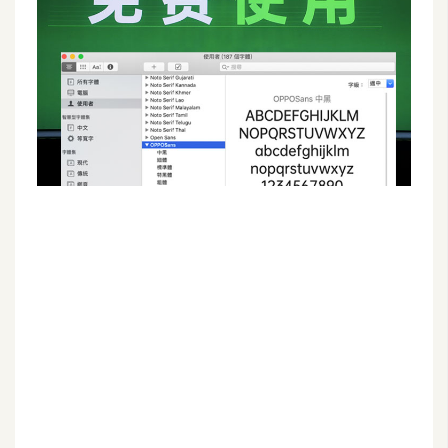
G
e
m
i
n
i
A
I
生
成
圖
片
影
片