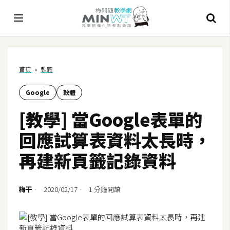
A
首頁
»
軟體
I
Google
軟體
A
I
[教學] 當Google表單的
工
具
回應試算表資料太長時，
C
再建新頁籤記錄資料
h
a
t
梅干
2020/02/17
1 分鐘閱讀
G
P
T