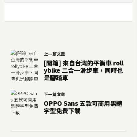
o
c
k
e
r
上一篇文章
伺
[開箱] 來自台灣的平衡車 roll
服
ybike 二合一滑步車，同時也
器
是腳踏車
設
定
下一篇文章
資
源
OPPO Sans 五款可商用黑體
字型免費下載
免
費
圖