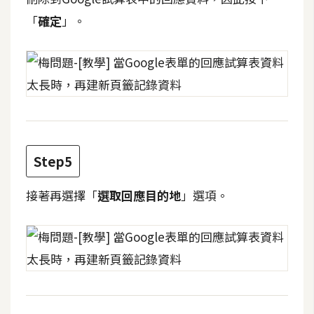
費
圖
「
確定
」。
庫
免
費
字
型
Step5
網
接著再選擇「
選取回應目的地
」選項。
站
架
設
W
o
r