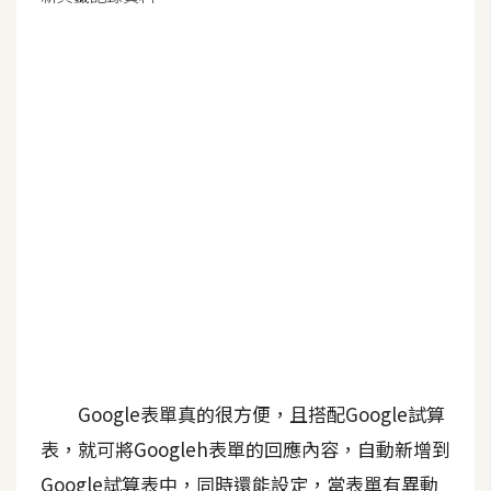
G
e
m
i
n
i
A
I
生
成
圖
片
Google表單真的很方便，且搭配Google試算
表，就可將Googleh表單的回應內容，自動新增到
影
Google試算表中，同時還能設定，當表單有異動
片