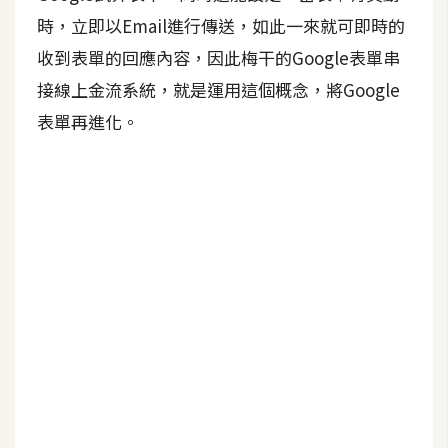
時，立即以Email進行傳送，如此一來就可即時的
A
I
收到表單的回應內容，因此梅干的Google表單串
應
用
接線上金流系統，就是運用這個概念，將Google
表單再進化。
設
計
網
站
影
像
A
d
o