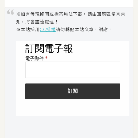
U
X
※如有發現掉圖或檔案無法下載，請由回應區留言告
知，將會盡速處理！
※本站採用
CC授權
請勿轉貼本站文章，謝謝。
R
W
D
網
頁
後
端
P
H
P
D