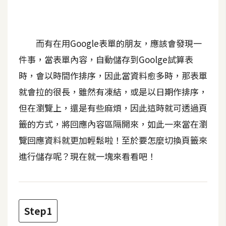
b
e
P
而有在用Google表單的朋友，應該會發現一
h
件事，當表單內容，自動儲存到Goolge試算表
o
時，會以時間作排序，因此當資料愈多時，那表單
t
o
就會拉的很長，雖然有凍結，或是以日期作排序，
s
但在瀏覽上，還是有些麻煩，因此這時就可透過頁
h
籤的方式，將回應內容區隔開來，如此一來當在瀏
o
p
覽回應資料就更加輕鬆啦！至於要怎麼切換頁籤來
進行儲存呢？現在就一塊來看看吧！
I
l
l
u
Step1
s