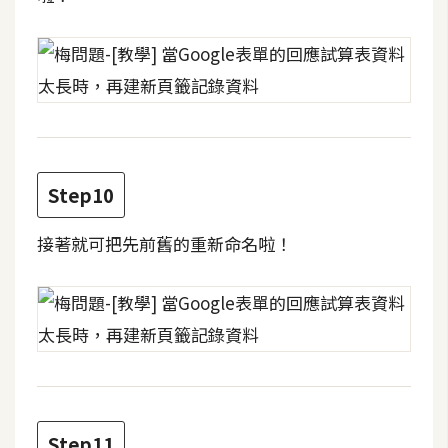
架
設
主
機
與
網
域
Step10
接著就可把先前舊的重新命名啦！
S
E
O
工
具
免
費
Step11