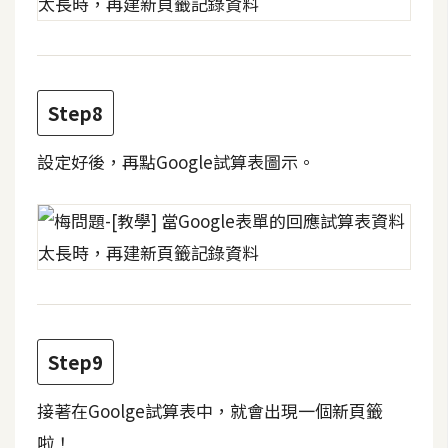
W
o
o
Step8
C
o
設定好後，再點Google試算表圖示。
m
m
e
r
c
e
金
Step9
流
物
接著在Goolge試算表中，就會出現一個新頁籤
流
啦！