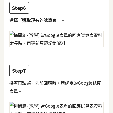
d
P
Step6
r
e
s
選擇「
選取現有的試算表
」。
s
安
裝
與
設
定
Step7
外
接著再點選，先前回應時，所綁定的Google試算
掛
實
表單。
作
電
商