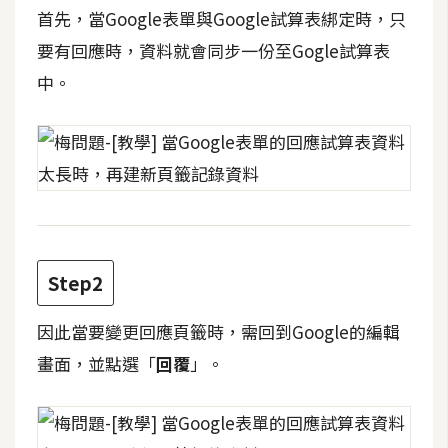
t
首先，當Google表單與Google試算表綁定時，只
r
要有回應時，資料就會同步一份至Gogle試算表
a
中。
t
o
r
去
背
與
合
Step2
成
因此當要變更回應頁籤時，需回到Google的編輯
攝
影
畫面，並點選「
回覆
」。
商
品