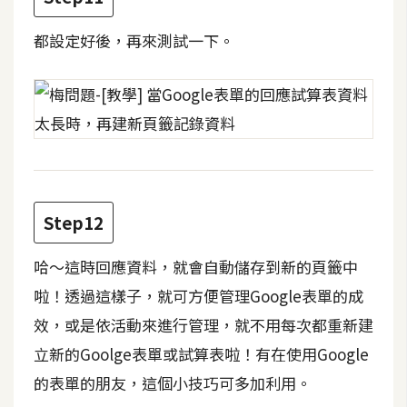
空
間
都設定好後，再來測試一下。
網
頁
設
計
Step12
前
端
哈～這時回應資料，就會自動儲存到新的頁籤中
H
啦！透過這樣子，就可方便管理Google表單的成
T
效，或是依活動來進行管理，就不用每次都重新建
M
立新的Goolge表單或試算表啦！有在使用Google
L
/
的表單的朋友，這個小技巧可多加利用。
C