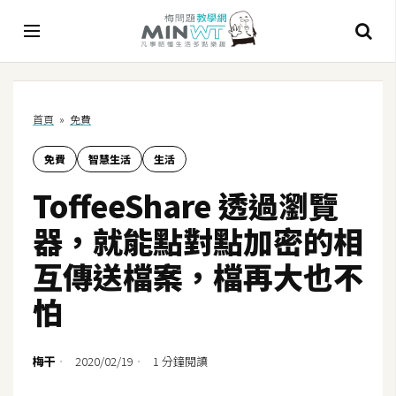
A
首頁
»
免費
I
免費
智慧生活
生活
A
I
ToffeeShare 透過瀏覽
工
具
器，就能點對點加密的相
C
互傳送檔案，檔再大也不
h
怕
a
t
G
梅干
2020/02/19
1 分鐘閱讀
P
T