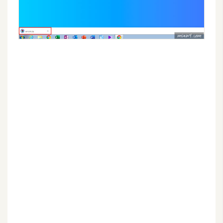
空
間
網
頁
設
計
前
端
H
T
M
L
/
C