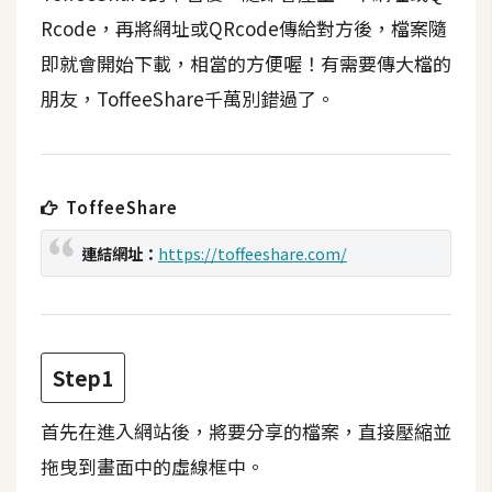
t
Rcode，再將網址或QRcode傳給對方後，檔案隨
r
即就會開始下載，相當的方便喔！有需要傳大檔的
a
t
朋友，ToffeeShare千萬別錯過了。
o
r
ToffeeShare
去
背
連結網址：
https://toffeeshare.com/
與
合
成
攝
Step1
影
首先在進入網站後，將要分享的檔案，直接壓縮並
商
拖曳到畫面中的虛線框中。
品