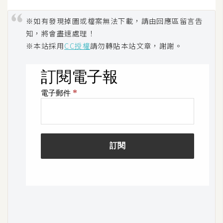
S
※如有發現掉圖或檔案無法下載，請由回應區留言告
S
知，將會盡速處理！
※本站採用
CC授權
請勿轉貼本站文章，謝謝。
J
a
v
a
S
c
r
i
p
t
U
I
/