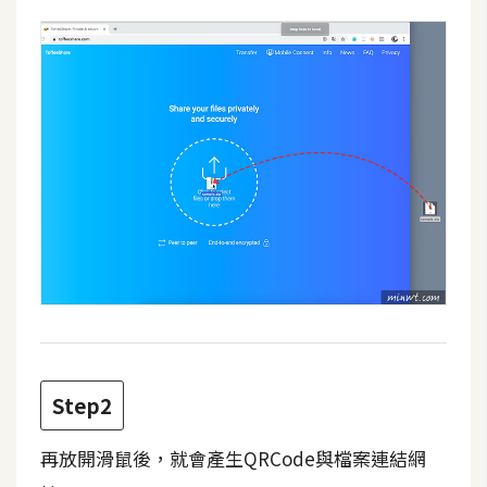
攝
影
手
機
攝
影
器
材
操
控
資
源
Step2
再放開滑鼠後，就會產生QRCode與檔案連結網
免