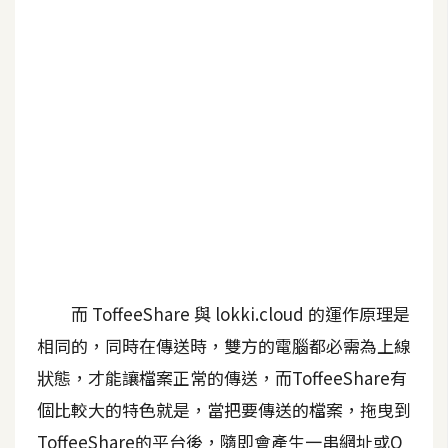
b
e
P
h
o
t
o
s
h
o
p
而 ToffeeShare 與 lokki.cloud 的運作原理是
I
相同的，同時在傳送時，雙方的電腦都必需為上線
l
狀態，才能讓檔案正常的傳送，而ToffeeShare有
l
個比較大的特色就是，當把要傳送的檔案，拖曳到
u
s
ToffeeShare的平台後，隨即會產生一串網址或Q