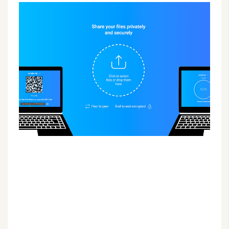
G
e
m
i
n
i
A
I
生
成
圖
片
影
片