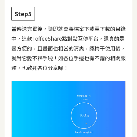
架
設
Step5
主
當傳送完畢後，隨即就會將檔案下載至下載的目錄
機
中，這款ToffeeShare點對點互傳平台，還真的是
與
網
蠻方便的，且畫面也相當的清爽，讓梅干使用後，
域
就對它愛不釋手啦！如各位手邊也有不錯的相關服
務，也歡迎各位分享囉！
S
E
O
工
具
免
費