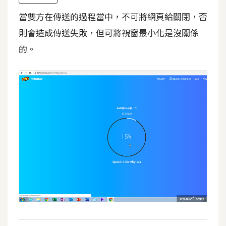
當雙方在傳送的過程當中，不可將網頁給關閉，否
W
則會造成傳送失敗，但可將視窗最小化是沒關係
o
o
的。
C
o
m
m
e
r
c
e
金
流
物
流