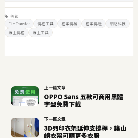
U
X
標籤
File Transfer
傳檔工具
檔案傳輸
檔案傳送
網路科技
線上傳檔
線上工具
R
W
D
網
頁
後
端
上一篇文章
OPPO Sans 五款可商用黑體
P
字型免費下載
H
P
下一篇文章
3D列印衣架延伸支撐桿，讓山
崎衣架可晒更多衣服
D