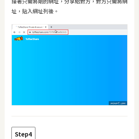
接著只需將剛的網址，分享給對方，對方只需將網
d
P
址，貼入網址列後。
r
e
s
s
安
裝
與
設
定
外
掛
實
作
電
Step4
商