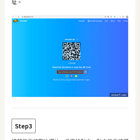
費
址。
圖
庫
免
費
字
型
網
站
架
設
Step3
W
o
r