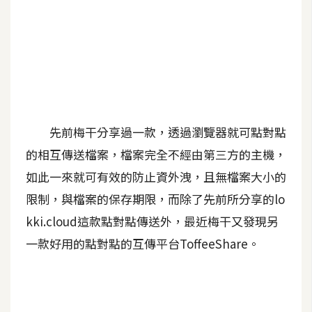
A
I
應
用
設
計
先前梅干分享過一款，透過瀏覽器就可點對點
的相互傳送檔案，檔案完全不經由第三方的主機，
網
如此一來就可有效的防止資外洩，且無檔案大小的
站
限制，與檔案的保存期限，而除了先前所分享的lo
kki.cloud這款點對點傳送外，最近梅干又發現另
影
一款好用的點對點的互傳平台ToffeeShare。
像
A
d
o