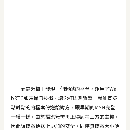
b
e
P
h
o
t
o
s
h
o
p
而最近梅干發現一個超酷的平台，運用了We
bRTC即時通訊技術，讓你打開瀏覽器，就能直接
I
l
點對點的將檔案傳送給對方，跟早期的MSN完全
l
一模一樣，由於檔案無需再上傳到第三方的主機，
u
因此讓檔案傳送上更加的安全，同時無檔案大小傳
s