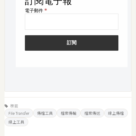
空
間
網
頁
設
計
前
端
H
T
標籤
M
File Transfer
傳檔工具
檔案傳輸
檔案傳送
線上傳檔
L
線上工具
/
C