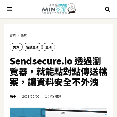
A
首頁
»
免費
I
免費
智慧生活
生活
A
I
Sendsecure.io 透過瀏
工
具
覽器，就能點對點傳送檔
C
案，讓資料安全不外洩
h
a
t
梅干
2019/12/05
1 分鐘閱讀
G
P
T