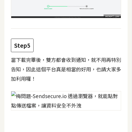
W
o
o
C
o
Step5
m
m
當下載完畢後，雙方都會收到通知，就不用再特別
e
r
告知，因此這個平台真是相當的好用，也請大家多
c
加利用囉！
e
金
流
物
流