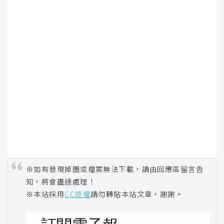
架
設
主
機
與
網
域
S
E
O
工
※如有發現掉圖或檔案無法下載，請由回應區留言告
具
知，將會盡速處理！
※本站採用
CC授權
請勿轉貼本站文章，謝謝。
免
費