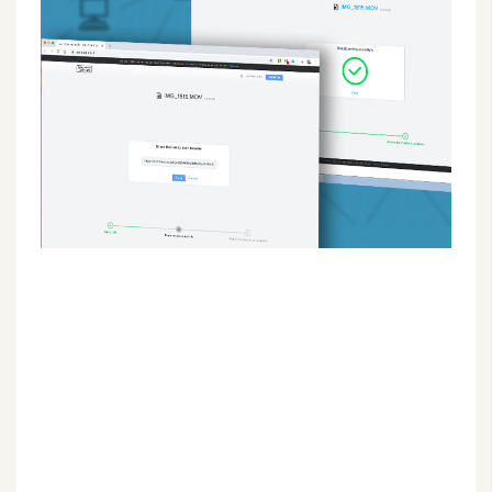
G
e
m
i
n
i
A
I
生
成
圖
片
影
片