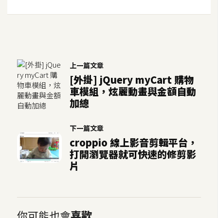
S
S
J
上一篇文章
a
v
[外掛] jQuery myCart 購物
a
車模組，炫麗動畫與金額自動
S
加總
c
r
下一篇文章
i
croppio 線上影音剪輯平台，
p
打開瀏覽器就可快速的修剪影
t
片
U
I
你可能也會
喜歡
/