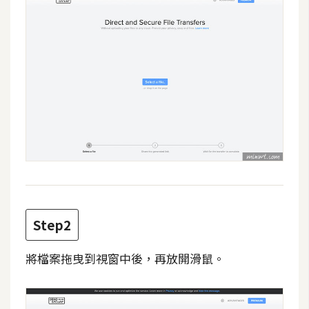
攝
影
手
機
攝
影
器
材
操
控
Step2
資
源
將檔案拖曳到視窗中後，再放開滑鼠。
免