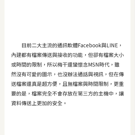
A
I
應
用
設
目前二大主流的通訊軟體Facebook與LINE，
計
內建都有檔案傳送與接收的功能，但卻有檔案大小
或時間的限制，所以梅干還蠻懷念MSN時代，雖
網
然沒有可愛的圖示，也沒辦法通話與視訊，但在傳
站
送檔案還真是超方便，且無檔案與時間限制，更重
要的是，檔案完全不會存放在第三方的主機中，讓
影
資料傳送上更加的安全。
像
A
d
o