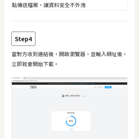
d
P
r
e
s
s
Step4
安
裝
當對方收到連結後，開啟瀏覽器，並輸入網址後，
與
立即就會開始下載。
設
定
外
掛
實
作
電
商