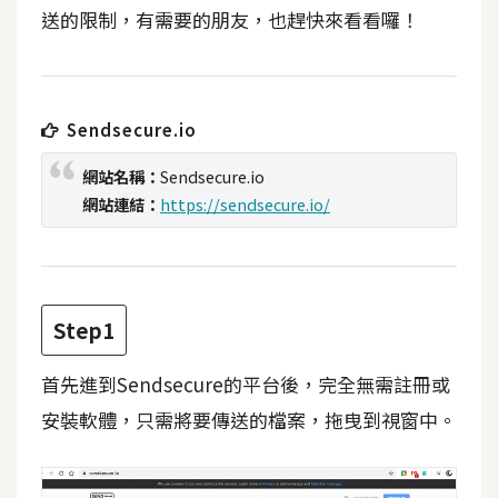
t
送的限制，有需要的朋友，也趕快來看看囉！
r
a
t
o
Sendsecure.io
r
網站名稱：
Sendsecure.io
網站連結：
https://sendsecure.io/
去
背
與
合
Step1
成
攝
首先進到Sendsecure的平台後，完全無需註冊或
影
安裝軟體，只需將要傳送的檔案，拖曳到視窗中。
商
品