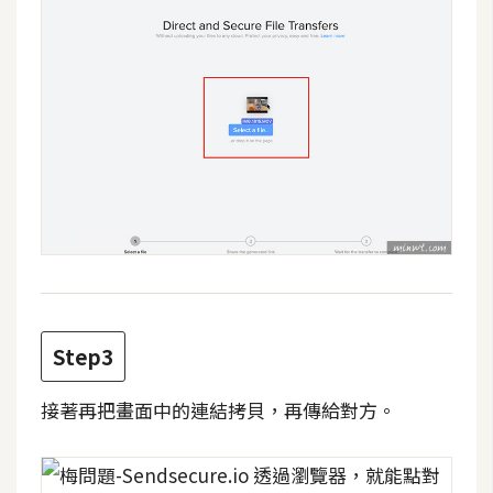
費
圖
庫
免
費
字
型
網
站
Step3
架
設
接著再把畫面中的連結拷貝，再傳給對方。
W
o
r