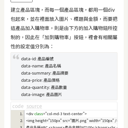
費
圖
建立產品區塊，而每一個產品區塊，都用一個div
庫
包起來，並在裡面放入圖片、標題與金額，而要把
這產品加入購物車，則是由下方的加入購物鈕所控
免
制的，因此在「加到購物車」按鈕，裡會有相關屬
費
性的設定值分別為：
字
型
data-id: 產品編號
data-name: 產品名稱
data-summary: 產品摘要
網
data-price: 產品價格
站
data-quantity: 產品數量
架
data-image: 產品圖片
設
code
source
<div 
class
W
o
r