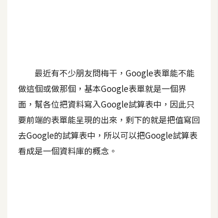
A
I
應
用
設
最近有不少朋友問梅干，Google表單能不能
計
做這個或做那個，基本Google表單就是一個界
面，幫各位把資料寫入Google試算表中，因此只
網
要前端的表單能呈現的出來，剩下的就是把值寫回
站
去Google的試算表中，所以可以把Google試算表
看成是一個資料庫的概念。
影
像
A
d
o