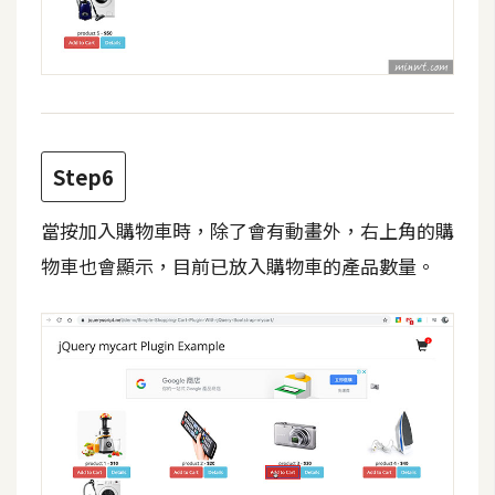
空
間
網
頁
Step6
設
計
當按加入購物車時，除了會有動畫外，右上角的購
物車也會顯示，目前已放入購物車的產品數量。
前
端
H
T
M
L
/
C