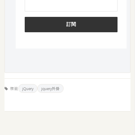
開
發
熱
門
文
章
全
標籤
jQuery
jquery外掛
站
導
覽
合