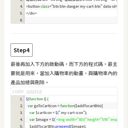
d
P
<button 
class
r
e
s
s
安
裝
Step4
與
設
最後再加入下方的啟動碼，而下方的程式碼，最主
定
要就是用來，當加入購物車的動畫，與購物車內的
產品加總與刪除。
外
code
source
掛
$
(
function
 () 
{
實
var
 goToCartIcon = 
function
($addTocartBtn)
{
作
var
 $cartIcon = 
$
電
var
 $image = 
$
(
'<img width="850" height="595" image="" 
商
    $addTocartBtn.
prepend