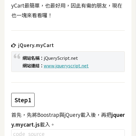
t
yCart最簡單，也最好用，因此有需的朋友，現在
r
也一塊來看看囉！
a
t
o
r
jQuery.myCart
網站名稱：
jQueryScript.net
去
網站連結：
www.jqueryscript.net
背
與
合
成
Step1
攝
影
首先，先將Boostrap與jQuery載入後，再把
jquer
y.mycart.js
載入。
商
品
code
source