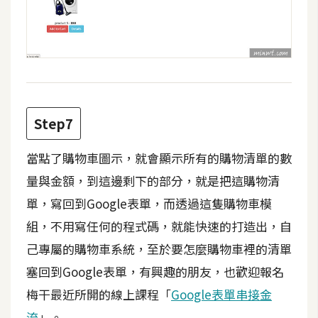
S
S
J
a
v
Step7
a
S
當點了購物車圖示，就會顯示所有的購物清單的數
c
量與金額，到這邊剩下的部分，就是把這購物清
r
i
單，寫回到Google表單，而透過這隻購物車模
p
組，不用寫任何的程式碼，就能快速的打造出，自
t
己專屬的購物車系統，至於要怎麼購物車裡的清單
塞回到Google表單，有興趣的朋友，也歡迎報名
U
梅干最近所開的線上課程「
Google表單串接金
I
流
」。
/