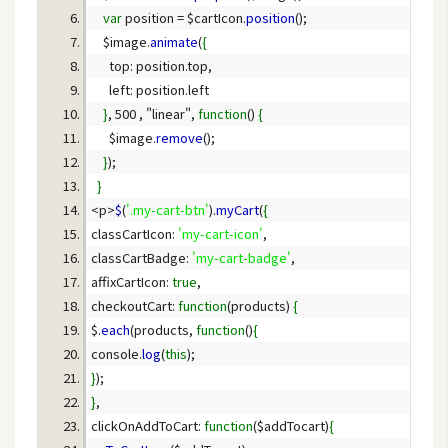
var
 position = $cartIcon.
position
W
    $image.
animate
(
{
o
o
C
}
, 500 , "linear", 
function
() 
{
o
      $image.
remove
m
}
m
}
e
<p>
$
(
'.my-cart-btn'
).
myCart
(
{
r
classCartIcon: 
'my-cart-icon'
c
classCartBadge: 
'my-cart-badge'
e
affixCartIcon: 
true
checkoutCart: 
function
(products) 
{
$.
each
(products, 
function
()
{
金
console.
log
(
this
流
}
物
}
流
clickOnAddToCart: 
function
($addTocart)
{