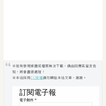
示
免
費
版
型
M
A
※如有發現掉圖或檔案無法下載，請由回應區留言告
C
知，將會盡速處理！
※本站採用
CC授權
請勿轉貼本站文章，謝謝。
開
箱
梅