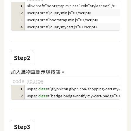
攝
影
手
機
攝
影
Step2
器
加入購物車圖示與按鈕。
材
code
source
操
<span 
class
控
<span 
class
資
源
免
Step3