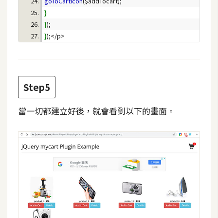
goToCartIcon
架
}
設
}
}
主
機
與
網
Step5
域
當一切都建立好後，就會看到以下的畫面。
S
E
O
工
具
免
費