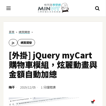
A
首頁
»
網頁開發
»
I
js
網頁開發
A
I
[外掛] jQuery myCart
工
具
購物車模組，炫麗動畫與
C
金額自動加總
h
a
t
梅干
2019/12/05
1 分鐘閱讀
G
P
T