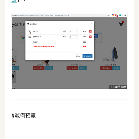
U
X
R
W
D
網
頁
後
端
P
H
P
#範例預覽
D