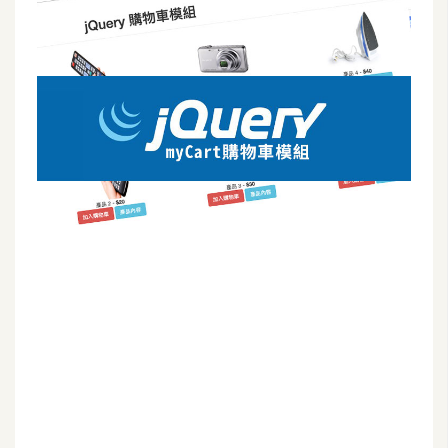
G
e
m
i
n
i
A
I
生
成
圖
片
影
片