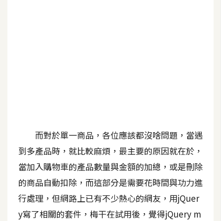
b
e
P
h
o
t
o
s
h
o
而對於單一商品，各位應該都沒啥問題，當遇
p
到多產品時，就比較麻煩，最主要的原因就在於，
當加入購物車的產品數量與金額的加總，或是刪除
I
l
的商品自動扣除，而這部分是需要花時間與功力進
l
行處理，但網路上已有不少熱心的網友，用jQuer
u
y寫了相關的套件，梅干在試用後，覺得jQuery m
s