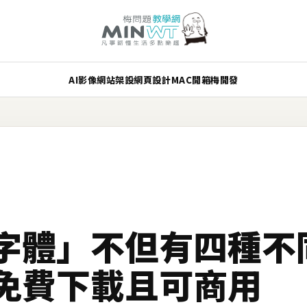
AI
影像
網站架設
網頁設計
MAC
開箱
梅開發
字體」不但有四種不
免費下載且可商用