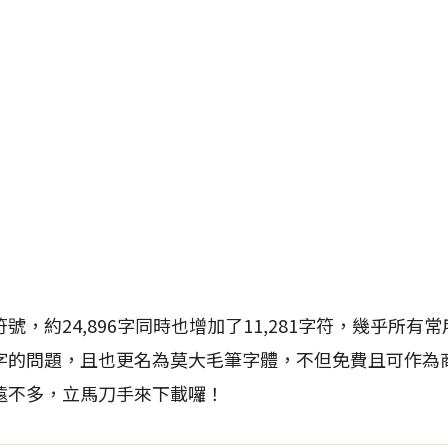
號，約24,896字同時也增加了11,281字符，幾乎所有
字的問題，且也更名為莫大毛筆字體，不但免費且可作為
遠不多，立馬刀手來下載囉！