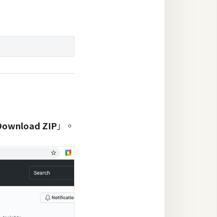
Download ZIP
」。