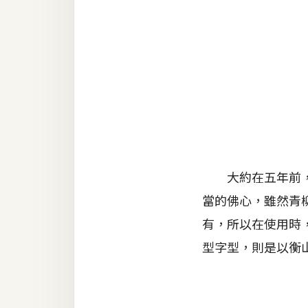
金流物流
架設
主機與網域
SEO 工具
免費空間
網頁設計
大約在五年前，梅
當的佛心，雖然青
前端
有，所以在使用時
HTML / CSS
型字型，則是以衡
JavaScript
UI / UX