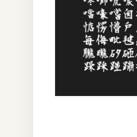
器材操控
資源
免費圖庫
免費字型
網站架設
WordPress
安裝與設定
外掛實作
電商
WooCommerce