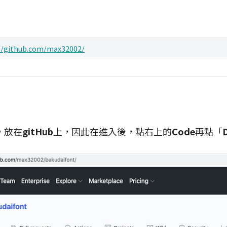
//github.com/max32002/
，放在
gitHub
上，因此在進入後，點右上的
Code
再點「