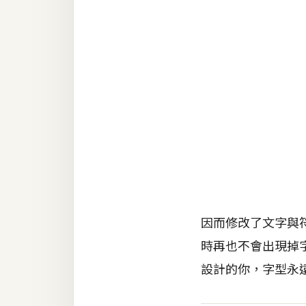
RWD 網頁
後端
PHP
Docker
伺服器設定
資源
免費圖示
免費版型
因而修改了文字與符
時再也不會出現掉
MAC
設計的你，字型永
開箱