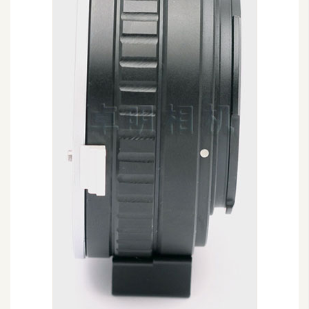
d
P
r
e
s
s
安
裝
與
設
定
外
掛
實
作
電
商