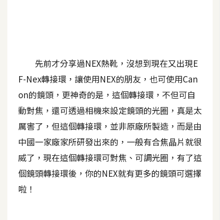
A
I
應
用
先前才分享過NEX熱靴，沒想到現在又出現E
設
F-Nex轉接環，讓使用NEX的朋友，也可使用Can
計
on的鏡頭，更神奇的是，這個轉接環，不但可自
動對焦，還可透過相機來設定鏡頭的光圈，真是太
網
站
厲害了，但這個轉接環，並非原廠所製造，而是由
中國一家廠家所研發出來的，一般有合焦晶片就很
威了，現在這個轉接環可對焦、可調光圈，有了這
影
個鏡頭轉接環後，你的NEX就有更多的鏡頭可選擇
像
啦！
A
d
o