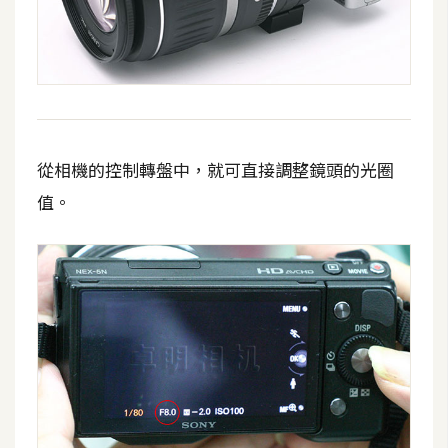
空
間
網
頁
從相機的控制轉盤中，就可直接調整鏡頭的光圈
設
計
值。
前
端
H
T
M
L
/
C