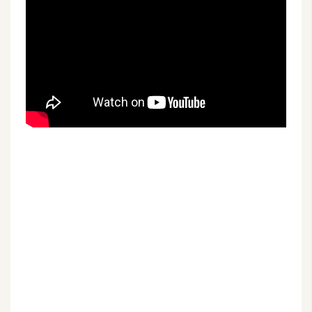
U
X
R
W
D
網
頁
後
端
P
H
P
D