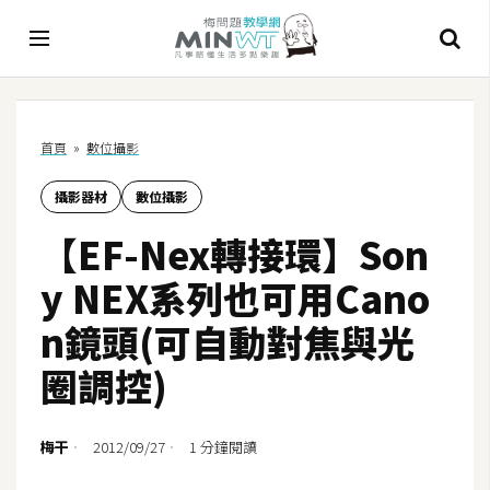
A
首頁
»
數位攝影
I
攝影器材
數位攝影
A
I
【EF-Nex轉接環】Son
工
具
y NEX系列也可用Cano
C
n鏡頭(可自動對焦與光
h
圈調控)
a
t
G
梅干
2012/09/27
1 分鐘閱讀
P
T