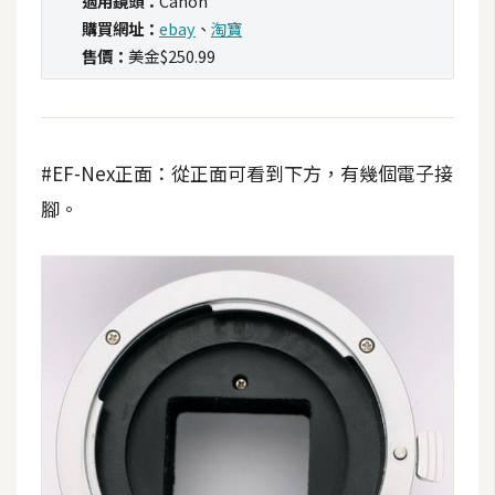
適用鏡頭：
Canon
t
購買網址：
ebay
、
淘寶
r
售價：
美金$250.99
a
t
o
r
#EF-Nex正面：從正面可看到下方，有幾個電子接
腳。
去
背
與
合
成
攝
影
商
品