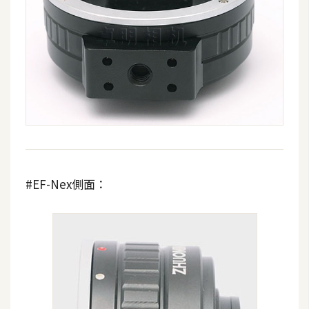
費
圖
庫
免
費
字
型
#EF-Nex側面：
網
站
架
設
W
o
r