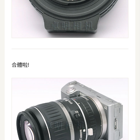
架
設
主
機
與
網
域
合體啦!
S
E
O
工
具
免
費