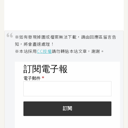
o
c
k
e
r
※如有發現掉圖或檔案無法下載，請由回應區留言告
知，將會盡速處理！
※本站採用
CC授權
請勿轉貼本站文章，謝謝。
伺
服
器
設
定
資
源
免
費
圖