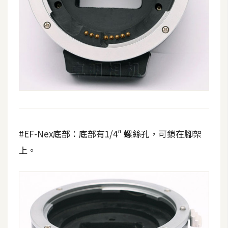
攝
影
手
機
攝
影
器
#EF-Nex底部：底部有1/4″ 螺絲孔，可鎖在腳架
材
操
上。
控
資
源
免