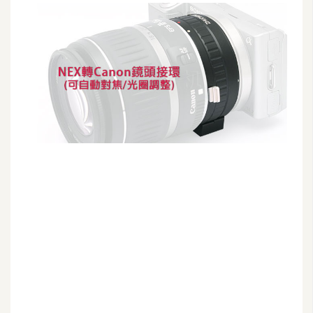
G
e
m
i
n
i
A
I
生
成
圖
片
影
片