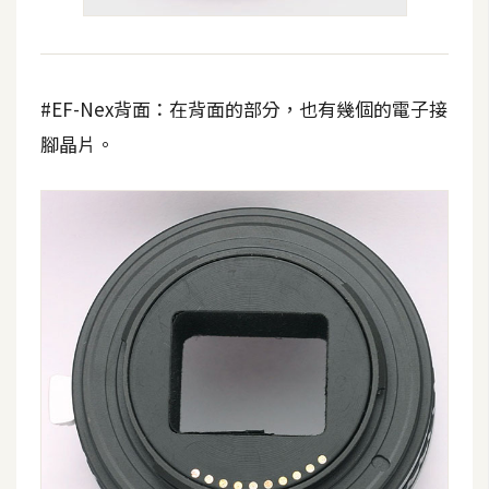
W
o
o
#EF-Nex背面：在背面的部分，也有幾個的電子接
C
腳晶片。
o
m
m
e
r
c
e
金
流
物
流