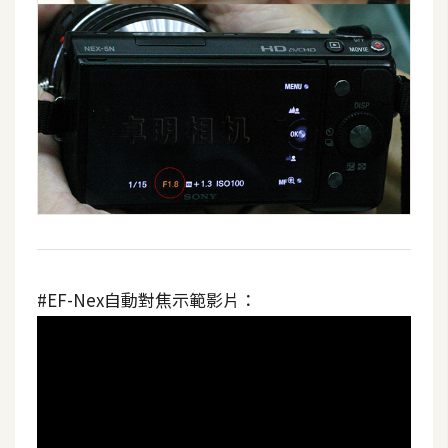
S
S
J
a
v
a
S
c
r
i
#EF-Nex自動對焦示範影片：
p
t
U
I
/