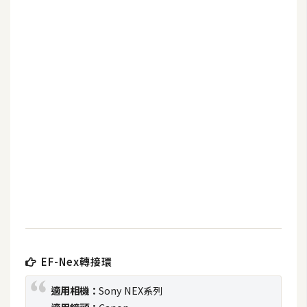
b
e
P
h
o
t
o
s
h
o
p
I
l
EF-Nex轉接環
l
u
適用相機：
Sony NEX系列
s