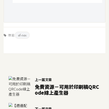
示
免
費
版
標籤
ef-nex
型
M
A
C
上一篇文章
開
免費資源－可用於印刷稿QRC
ode線上產生器
箱
梅
下一篇文章