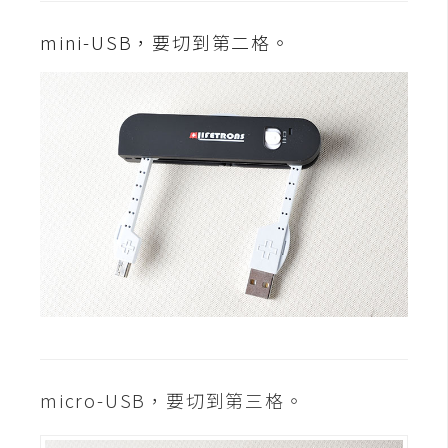
空
間
mini-USB，要切到第二格。
網
頁
設
計
前
端
H
T
M
L
micro-USB，要切到第三格。
/
C