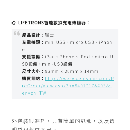
t
r
a
LIFETRONS智能數據充電傳輸器：
t
o
產品設計：
瑞士
r
充電接頭：
mini USB、micro USB、iPhon
e
支援設備：
iPad、Phone、iPod、micro-U
去
SB設備、mini-USB設備
背
尺寸大小：
93mm x 20mm x 14mm
與
購買網站：
http://eservice.evaair.com/P
合
reOrder/view.aspx?p=8401717&#038;l
成
en=zh_TW
攝
影
商
外包裝很輕巧，只有簡單的紙盒，以及透
品
明袋包起來而已。