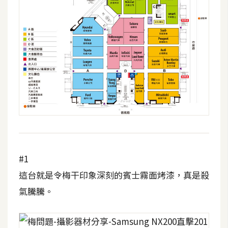
攝
影
手
機
攝
影
器
材
操
#1
控
這台就是令梅干印象深刻的賓士霧面烤漆，真是殺
資
源
氣騰騰。
免