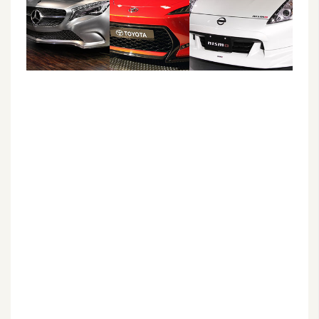
G
e
m
i
n
i
A
I
生
成
圖
片
影
片