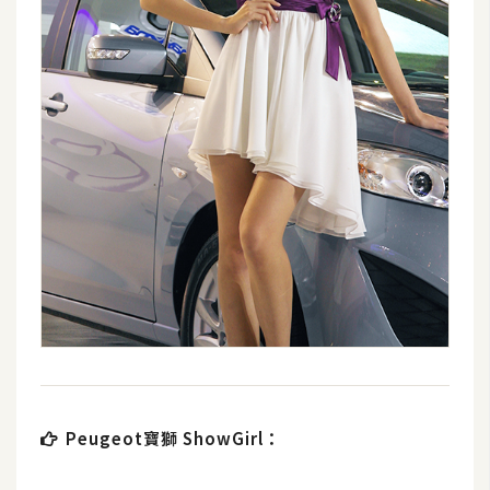
Peugeot寶獅 ShowGirl：