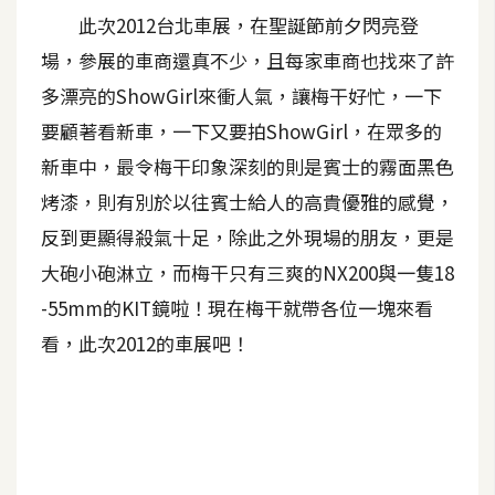
此次2012台北車展，在聖誕節前夕閃亮登
A
I
場，參展的車商還真不少，且每家車商也找來了許
應
用
多漂亮的ShowGirl來衝人氣，讓梅干好忙，一下
要顧著看新車，一下又要拍ShowGirl，在眾多的
設
新車中，最令梅干印象深刻的則是賓士的霧面黑色
計
烤漆，則有別於以往賓士給人的高貴優雅的感覺，
反到更顯得殺氣十足，除此之外現場的朋友，更是
網
大砲小砲淋立，而梅干只有三爽的NX200與一隻18
站
-55mm的KIT鏡啦！現在梅干就帶各位一塊來看
看，此次2012的車展吧！
影
像
A
d
o