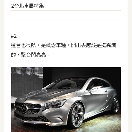
費
圖
庫
免
#2
費
這台也很酷，是概念車種，開出去應該是挺高調
字
的，整台閃亮亮。
型
網
站
架
設
W
o
r