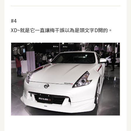
W
o
#4
o
XD~就是它一直讓梅干誤以為是頭文字D開的。
C
o
m
m
e
r
c
e
金
流
物
流