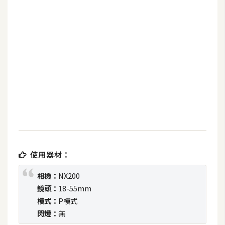
b
e
P
h
o
t
o
s
h
o
p
使用器材：
I
相機：
NX200
l
鏡頭：
18-55mm
l
模式：
P模式
u
閃燈：
無
s