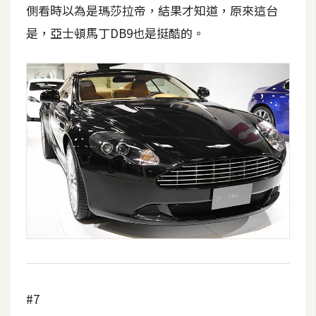
側看時以為是瑪莎拉帝，結果才知道，原來這台
空
間
是，亞士頓馬丁DB9也是挺酷的。
網
頁
設
計
前
端
H
T
M
L
/
#7
C