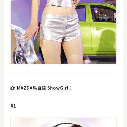
MAZDA馬自達 ShowGirl：
#1