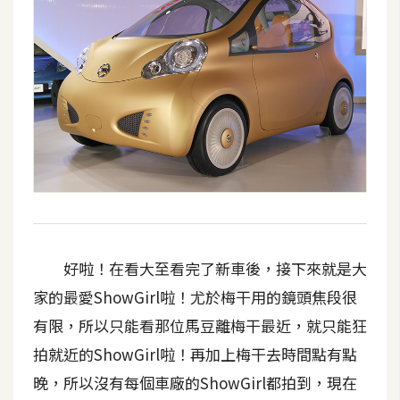
示
免
費
版
型
M
A
C
好啦！在看大至看完了新車後，接下來就是大
家的最愛ShowGirl啦！尤於梅干用的鏡頭焦段很
開
有限，所以只能看那位馬豆離梅干最近，就只能狂
箱
拍就近的ShowGirl啦！再加上梅干去時間點有點
晚，所以沒有每個車廠的ShowGirl都拍到，現在
梅