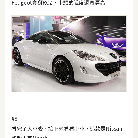
Peugeot寶獅RCZ，車頭的弧度還真漂亮。
S
S
J
a
v
a
S
c
r
i
p
t
#8
U
看完了大車後，接下來看看小車，這款是Nissan
I
/