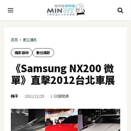
A
首頁
»
數位攝影
I
攝影器材
數位攝影
A
I
《Samsung NX200 微
工
具
單》直擊2012台北車展
C
h
梅干
2011/12/29
1 分鐘閱讀
a
t
G
P
T