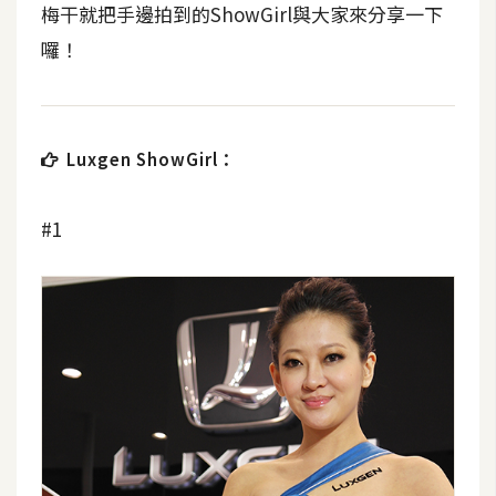
梅干就把手邊拍到的ShowGirl與大家來分享一下
開
囉！
發
熱
Luxgen ShowGirl：
門
文
章
#1
全
站
導
覽
合