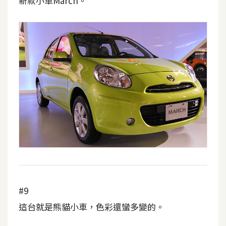
新款小車March。
U
X
R
W
D
網
頁
後
端
P
H
P
#9
這台就是熊貓小車，色彩還蠻多變的。
D