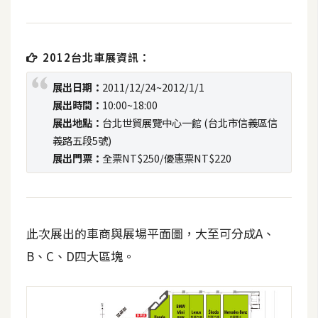
t
r
a
2012台北車展資訊：
t
o
展出日期：
2011/12/24~2012/1/1
r
展出時間：
10:00~18:00
展出地點：
台北世貿展覽中心一館 (台北市信義區信
義路五段5號)
去
展出門票：
全票NT$250/優惠票NT$220
背
與
合
成
此次展出的車商與展場平面圖，大至可分成A、
攝
影
B、C、D四大區塊。
商
品