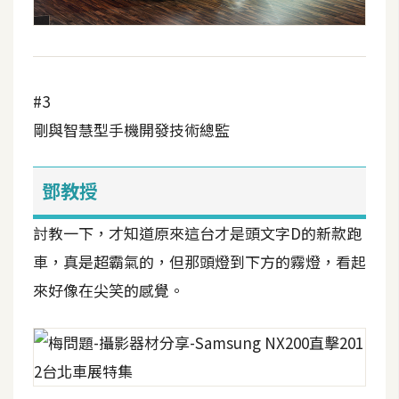
d
P
r
e
s
s
#3
安
剛與智慧型手機開發技術總監
裝
與
鄧教授
設
定
討教一下，才知道原來這台才是頭文字D的新款跑
車，真是超霸氣的，但那頭燈到下方的霧燈，看起
外
來好像在尖笑的感覺。
掛
實
作
電
商