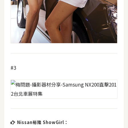
#3
Nissan裕隆 ShowGirl：