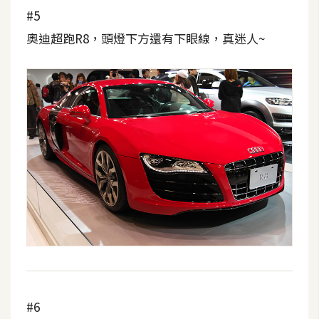
架
#5
設
奧迪超跑R8，頭燈下方還有下眼線，真迷人~
主
機
與
網
域
S
E
O
工
具
免
#6
費