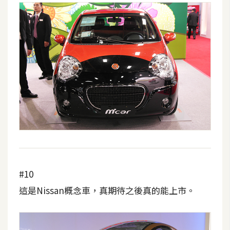
o
c
k
e
r
伺
服
器
設
定
資
源
#10
這是Nissan概念車，真期待之後真的能上市。
免
費
圖