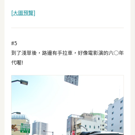
空
間
[大圖預覽]
網
頁
#5
設
到了淺草後，路邊有手拉車，好像電影演的六○年
計
代喔!
前
端
H
T
M
L
/
C