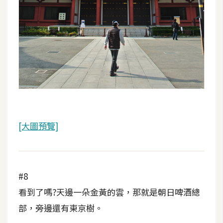
開
發
熱
門
文
章
[大圖預覽]
全
站
導
#8
覽
看到了嗎?天邊一朵金黃的雲，那就是朝日啤酒總
部，旁邊還有東京樹。
合