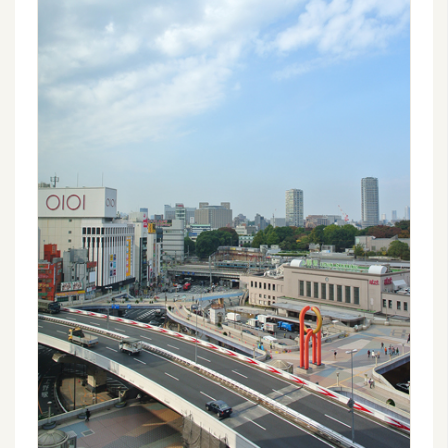
d
P
r
e
s
s
安
裝
與
設
定
外
掛
實
作
電
商