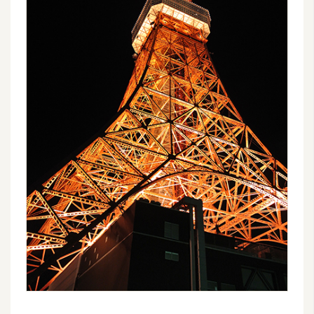
架
設
主
機
與
網
域
S
E
O
工
具
免
費