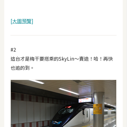
攝
影
[大圖預覽]
手
機
攝
#2
影
這台才是梅干要搭乘的SkyLin～賣造！哈！再快
也追的到。
器
材
操
控
資
源
免