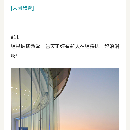
[大圖預覽]
#11
這是玻璃教堂，當天正好有新人在這採排，好浪漫
呀!