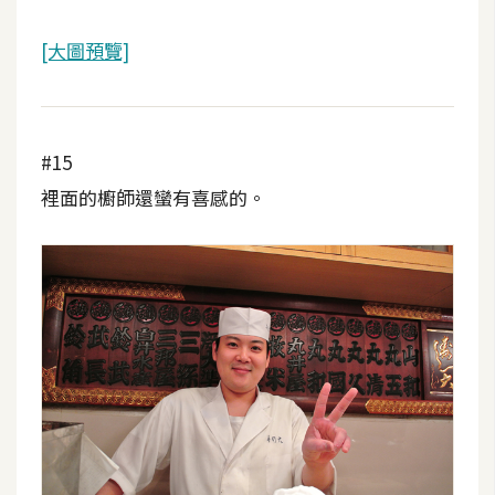
[大圖預覽]
#15
裡面的櫥師還蠻有喜感的。