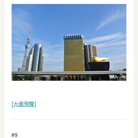
作
提
案
[大圖預覽]
#9