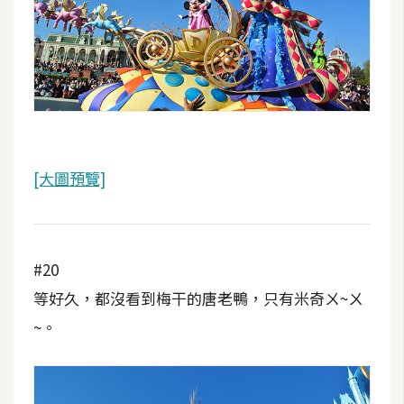
[大圖預覽]
#20
等好久，都沒看到梅干的唐老鴨，只有米奇ㄨ~ㄨ
~。