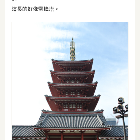
示
這長的好像雷峰塔。
免
費
版
型
M
A
C
開
箱
梅