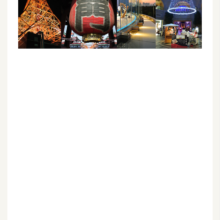
G
e
m
i
n
i
A
I
生
成
圖
片
影
片