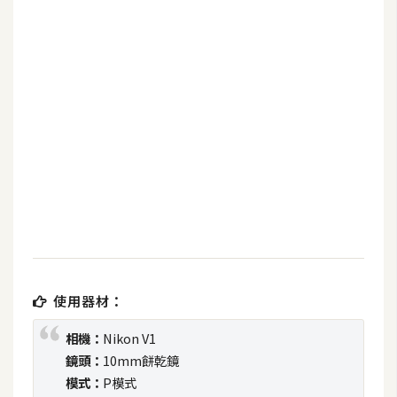
b
e
P
h
o
t
o
s
h
o
p
使用器材：
I
l
相機：
Nikon V1
l
鏡頭：
10mm餅乾鏡
u
模式：
P模式
s