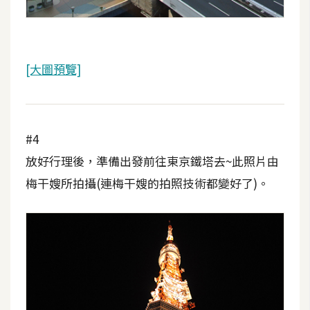
W
o
o
[大圖預覽]
C
o
m
m
#4
e
放好行理後，準備出發前往東京鐵塔去~此照片由
r
c
梅干嫂所拍攝(連梅干嫂的拍照技術都變好了)。
e
金
流
物
流