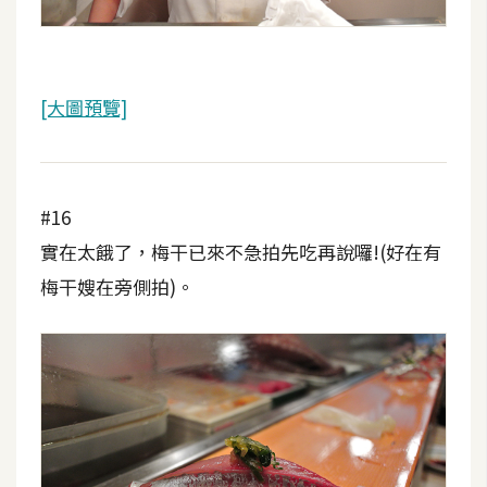
[大圖預覽]
#16
實在太餓了，梅干已來不急拍先吃再說囉!(好在有
梅干嫂在旁側拍)。