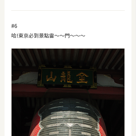
U
X
#6
R
哈!東京必到景點雷～～門～～～
W
D
網
頁
後
端
P
H
P
D