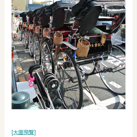
S
S
J
a
v
a
S
c
r
i
p
t
U
I
[大圖預覽]
/