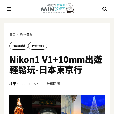
A
首頁
»
數位攝影
I
攝影器材
數位攝影
A
I
Nikon1 V1+10mm出遊
工
具
輕鬆玩-日本東京行
C
h
梅干
2011/11/25
1 分鐘閱讀
a
t
G
P
T