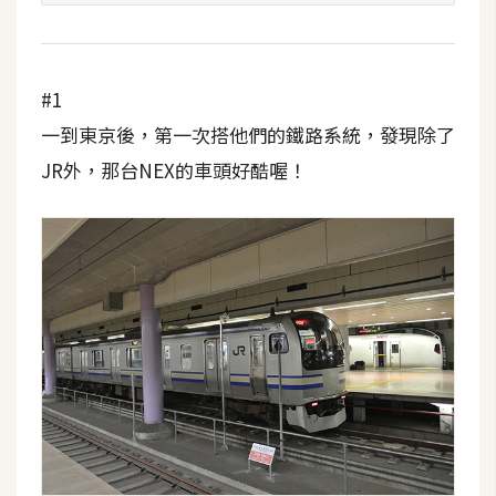
t
r
a
t
#1
o
一到東京後，第一次搭他們的鐵路系統，發現除了
r
JR外，那台NEX的車頭好酷喔！
去
背
與
合
成
攝
影
商
品