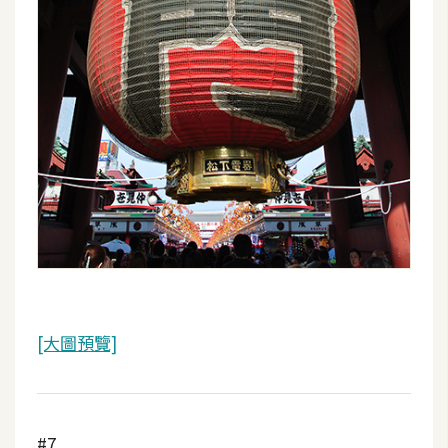
o
c
k
e
r
伺
服
器
設
定
資
源
[大圖預覽]
免
費
圖
#7