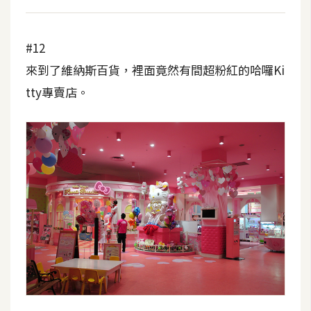
#12
來到了維納斯百貨，裡面竟然有間超粉紅的哈囉Ki
tty專賣店。