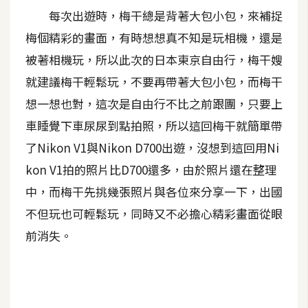
每次出遊時，梅干總是背著大包小包，來補捉
A
I
梅個精彩的畫面，有時想想真不知是玩相機，還是
應
用
被著相機玩，所以此次的日本東京自由行，梅干嫂
就建議梅干輕鬆玩，不要再帶著大包小包，而梅干
設
想一想也對，這次是自由行不比之前跟團，只要上
計
車睡覺下車尿尿到點拍照，所以這回梅干就簡單帶
了Nikon V1與Nikon D700出遊，沒想到這回用Ni
網
kon V1拍的照片比D700還多，由於照片還在整理
站
中，而梅干先挑幾張照片與各位來分享一下，出國
不但玩也可輕鬆玩，同時又不必擔心精彩畫面從眼
影
前消失。
像
A
d
o