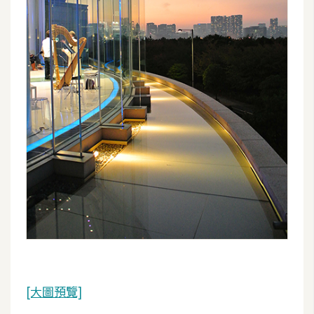
[大圖預覽]