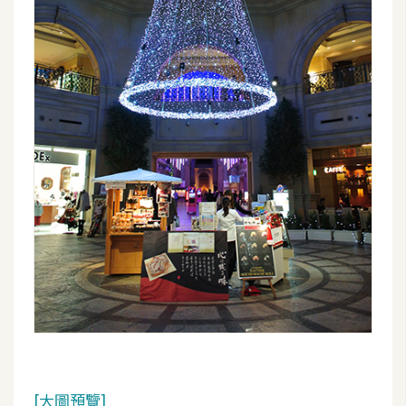
[大圖預覽]