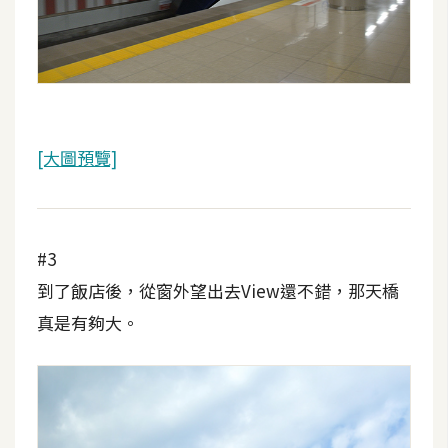
費
圖
庫
免
費
[大圖預覽]
字
型
#3
網
到了飯店後，從窗外望出去View還不錯，那天橋
站
真是有夠大。
架
設
W
o
r