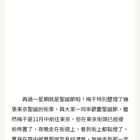
G
e
m
i
n
i
A
I
生
成
再過一星期就是聖誕節啦！梅干特別整理了幾
圖
張東京聖誕的街景，與大家一同來歡慶聖誕節，雖
片
然梅干是11月中前往東京，但在東京街頭已經提
前佈置了，夜晚走在街道上，看到街上都點燈了，
影
片
置身在齊中感覺聖誕氣息好濃厚，無論走到那一定