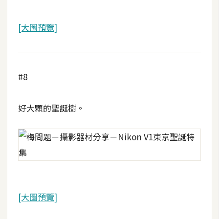
架
設
[大圖預覽]
主
機
與
#8
網
域
好大顆的聖誕樹。
S
E
O
工
具
[大圖預覽]
免
費