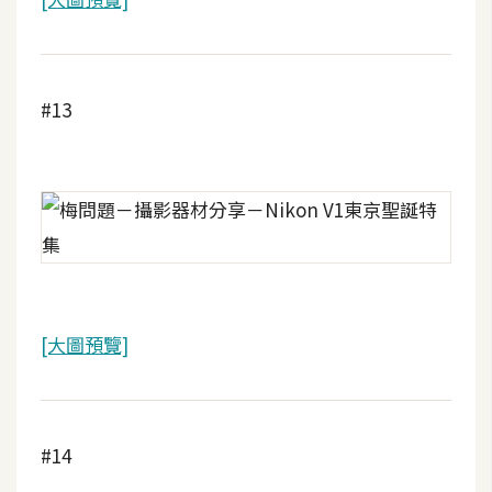
o
c
k
e
#13
r
伺
服
器
設
定
[大圖預覽]
資
源
免
費
#14
圖