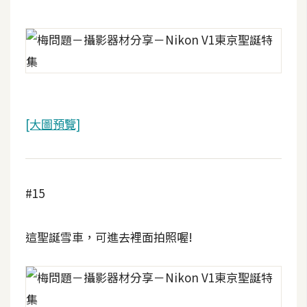
示
免
費
版
型
[大圖預覽]
M
A
#15
C
這聖誕雪車，可進去裡面拍照喔!
開
箱
梅