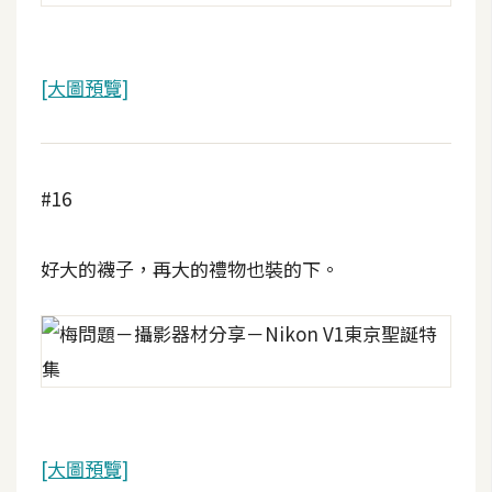
開
發
[大圖預覽]
熱
門
文
#16
章
好大的襪子，再大的禮物也裝的下。
全
站
導
覽
合
[大圖預覽]