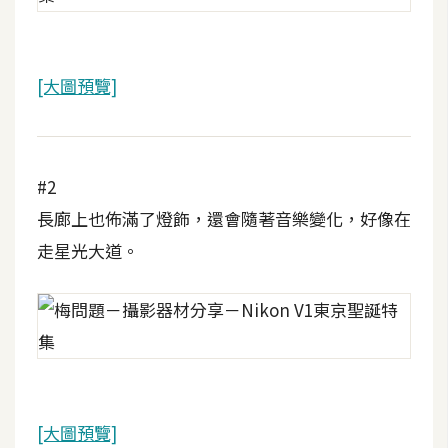
t
r
a
[大圖預覽]
t
o
r
#2
去
長廊上也佈滿了燈飾，還會隨著音樂變化，好像在
背
走星光大道。
與
合
成
攝
影
商
[大圖預覽]
品