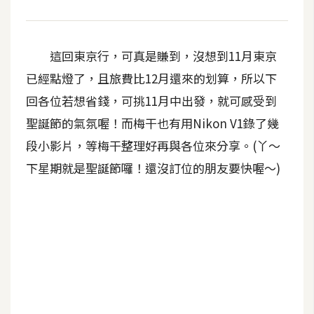
作
提
案
這回東京行，可真是賺到，沒想到11月東京
已經點燈了，且旅費比12月還來的划算，所以下
回各位若想省錢，可挑11月中出發，就可感受到
聖誕節的氣氛喔！而梅干也有用Nikon V1錄了幾
段小影片，等梅干整理好再與各位來分享。(丫～
下星期就是聖誕節囉！還沒訂位的朋友要快喔～)