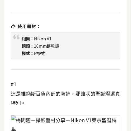
b
e
P
使用器材：
h
o
相機：
Nikon V1
t
鏡頭：
10mm餅乾鏡
o
模式：
P模式
s
h
o
p
#1
這是維納斯百貨內部的裝飾，那錐狀的聖誕燈還真
I
特別。
l
l
u
s