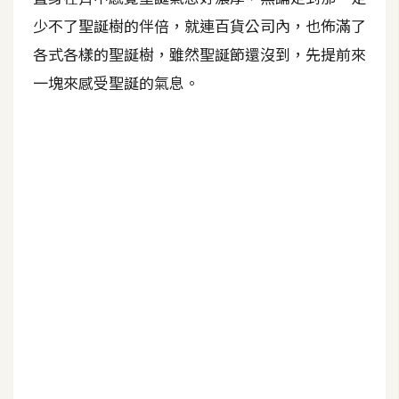
少不了聖誕樹的伴倍，就連百貨公司內，也佈滿了
A
I
各式各樣的聖誕樹，雖然聖誕節還沒到，先提前來
應
用
一塊來感受聖誕的氣息。
設
計
網
站
影
像
A
d
o