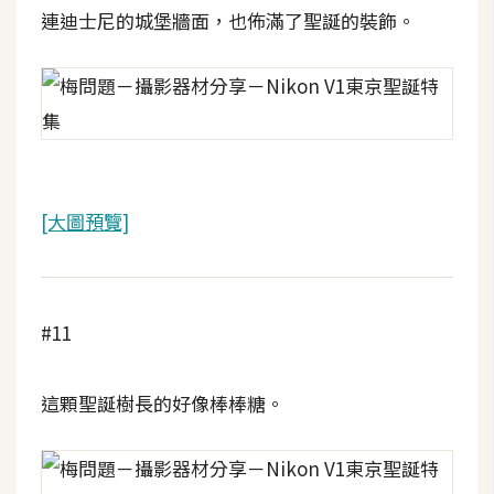
連迪士尼的城堡牆面，也佈滿了聖誕的裝飾。
S
S
J
a
v
a
[大圖預覽]
S
c
r
i
#11
p
t
這顆聖誕樹長的好像棒棒糖。
U
I
/