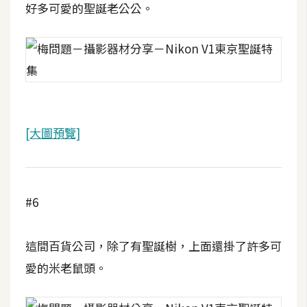
d
好多可愛的聖誕老公公。
P
r
e
s
s
安
裝
與
[大圖預覽]
設
定
#6
外
掛
實
這間百貨公司，除了有聖誕樹，上面還掛了許多可
作
愛的米老鼠頭。
電
商