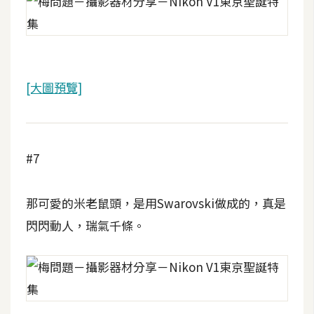
W
o
o
C
[大圖預覽]
o
m
m
e
#7
r
c
e
那可愛的米老鼠頭，是用Swarovski做成的，真是
閃閃動人，瑞氣千條。
金
流
物
流