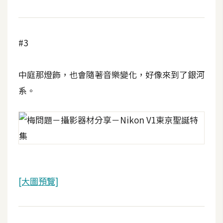
攝
影
#3
手
機
中庭那燈飾，也會隨著音樂變化，好像來到了銀河
攝
影
系。
器
材
操
控
資
[大圖預覽]
源
免