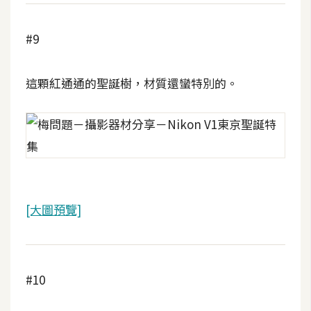
空
間
#9
網
這顆紅通通的聖誕樹，材質還蠻特別的。
頁
設
計
前
端
[大圖預覽]
H
T
M
L
#10
/
C