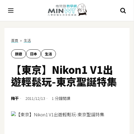
A
首頁
»
生活
I
旅遊
日本
生活
A
I
【東京】Nikon1 V1出
工
具
遊輕鬆玩-東京聖誕特集
C
h
梅干
2011/12/13
1 分鐘閱讀
a
t
G
P
T