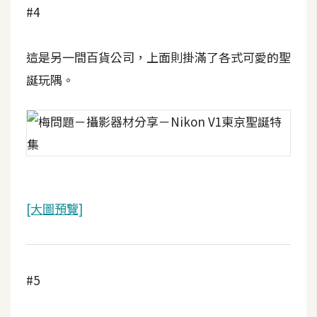
費
#4
圖
庫
這是另一間百貨公司，上面則掛滿了各式可愛的聖
誕玩隅。
免
費
字
型
網
[大圖預覽]
站
架
設
#5
W
o
r