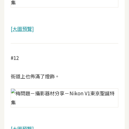
U
X
[大圖預覽]
R
W
D
網
#12
頁
後
街道上也佈滿了燈飾。
端
P
H
P
D
[大圖預覽]