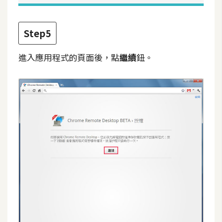
架
設
Step5
主
機
進入應用程式的頁面後，點
繼續
鈕。
與
網
域
S
E
O
工
具
免
費