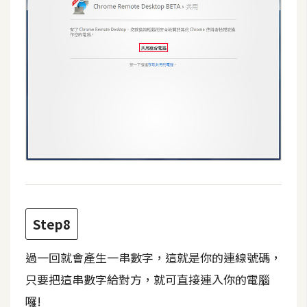
U
X
R
W
D
網
頁
後
端
P
Step8
H
P
過一回就會產生一串數字，這就是你的連線號碼，
只要把這串數字給對方，就可直接連入你的電腦
囉!
D