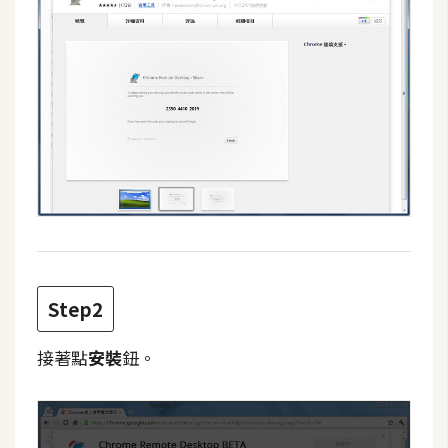
攝
影
手
機
攝
影
器
材
操
Step2
控
資
接著點
安裝
鈕。
源
免