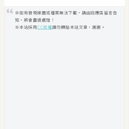
※如有發現掉圖或檔案無法下載，請由回應區留言告
知，將會盡速處理！
※本站採用
CC授權
請勿轉貼本站文章，謝謝。