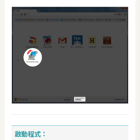
W
o
o
C
o
m
m
e
r
c
e
金
流
物
流
啟動程式：