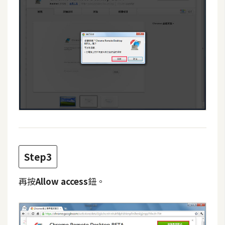
費
圖
庫
免
費
字
型
網
站
Step3
架
設
再按
Allow access
鈕。
W
o
r