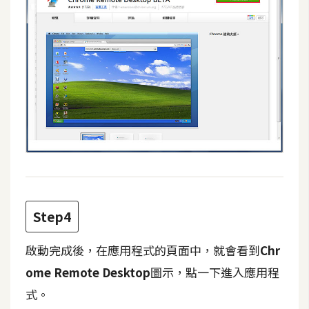
d
P
r
e
s
s
安
裝
與
設
定
外
Step4
掛
實
啟動完成後，在應用程式的頁面中，就會看到
Chr
作
ome Remote Desktop
圖示，點一下進入應用程
電
式。
商