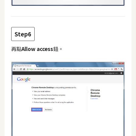
空
間
Step6
網
頁
再點
Allow access
鈕。
設
計
前
端
H
T
M
L
/
C