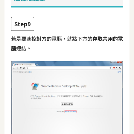
示
Step9
免
費
若是要遙控對方的電腦，就點下方的
存取共用的電
版
型
腦
連結。
M
A
C
開
箱
梅