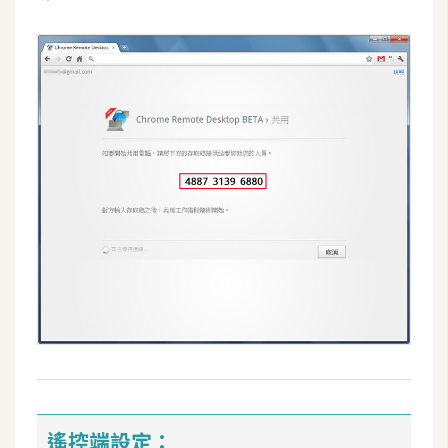
o
c
k
e
r
伺
服
器
設
定
資
源
免
費
圖
遙控端設定：