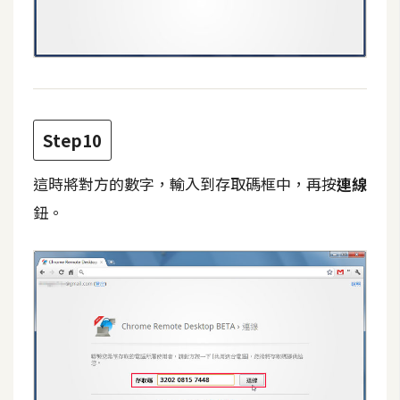
開
發
熱
門
Step10
文
章
這時將對方的數字，輸入到存取碼框中，再按
連線
鈕。
全
站
導
覽
合