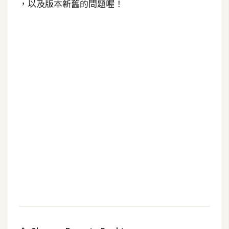
，以及版本新舊的問題喔！
b
e
P
h
o
t
o
s
h
o
p
I
l
l
u
s