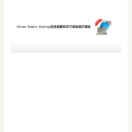
G
e
m
i
n
i
A
I
生
成
圖
片
影
片