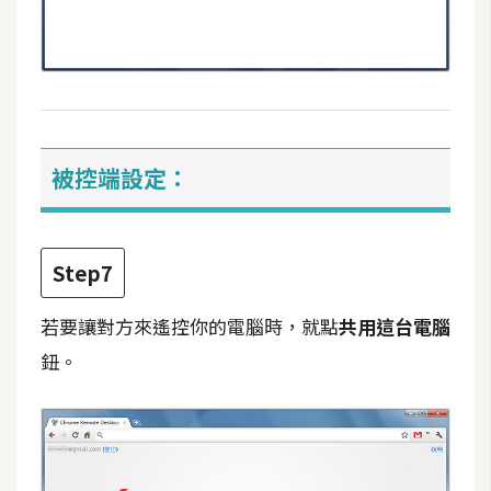
S
S
J
a
被控端設定：
v
a
S
c
Step7
r
i
若要讓對方來遙控你的電腦時，就點
共用這台電腦
p
t
鈕。
U
I
/