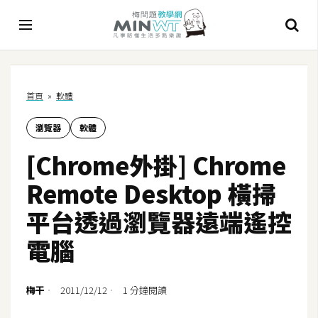
A
首頁
»
軟體
I
瀏覽器
軟體
A
I
[Chrome外掛] Chrome
工
具
Remote Desktop 橫掃
C
平台透過瀏覽器遠端遙控
h
電腦
a
t
G
梅干
2011/12/12
1 分鐘閱讀
P
T