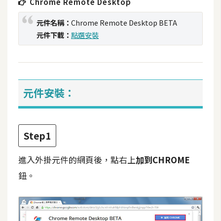
Chrome Remote Desktop
t
r
元件名稱：
Chrome Remote Desktop BETA
a
元件下載：
點選安裝
t
o
r
元件安裝：
去
背
與
Step1
合
成
進入外掛元件的網頁後，點右上
加到CHROME
攝
影
鈕。
商
品