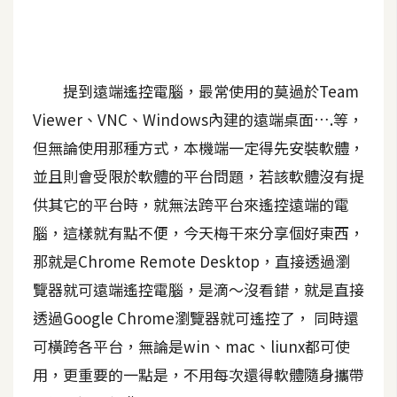
A
I
應
用
提到遠端遙控電腦，最常使用的莫過於Team
Viewer、VNC、Windows內建的遠端桌面….等，
設
計
但無論使用那種方式，本機端一定得先安裝軟體，
並且則會受限於軟體的平台問題，若該軟體沒有提
網
供其它的平台時，就無法跨平台來遙控遠端的電
站
腦，這樣就有點不便，今天梅干來分享個好東西，
那就是Chrome Remote Desktop，直接透過瀏
覽器就可遠端遙控電腦，是滴～沒看錯，就是直接
影
像
透過Google Chrome瀏覽器就可遙控了， 同時還
可橫跨各平台，無論是win、mac、liunx都可使
A
用，更重要的一點是，不用每次還得軟體隨身攜帶
d
o