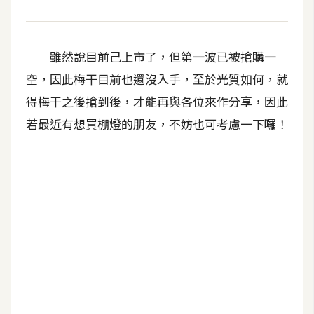
U
X
雖然說目前己上市了，但第一波已被搶購一
空，因此梅干目前也還沒入手，至於光質如何，就
R
W
得梅干之後搶到後，才能再與各位來作分享，因此
D
若最近有想買棚燈的朋友，不妨也可考慮一下囉！
網
頁
後
端
P
H
P
D