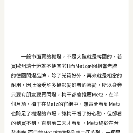
A
I
應
用
設
計
一般市面賣的棚燈，不是大陸就是韓國的，若
買歐州瑞士燈就不便宜啦!!而Metz是間相當老牌
網
的德國閃燈品牌，除了光質好外，再來就是相當的
站
耐用，因此深受許多攝影愛好者的喜愛，所以身旁
只要有朋友要買閃燈，梅干都會推薦Metz，在半
影
個月前，梅干在Metz的官網中，無意間看到Metz
像
也跨足了棚燈的市場，讓梅干看了好心動，但卻看
A
的到買不到，直到前二天才看到，Metz終於在台
d
o
發表啦!而目前Metz的棚燈分成二個系列，一個是