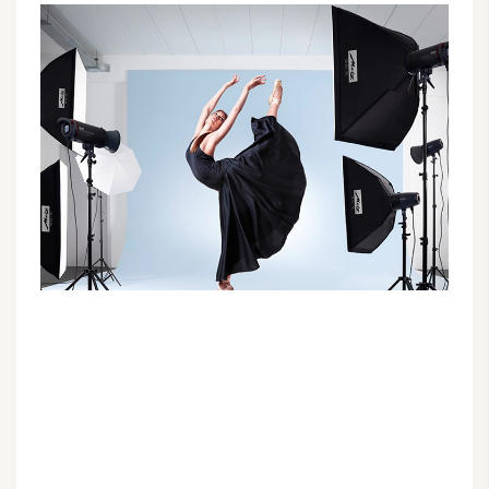
G
e
m
i
n
i
A
I
生
成
圖
片
影
片