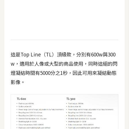
t
r
a
t
o
r
這是Top Line（TL）頂級款，分別有600w與300
去
w，適用於人像或大型的商品使用，同時這組的閃
背
與
燈凝結時間有5000分之1秒，因此可用來凝結動態
合
影像。
成
攝
影
商
品