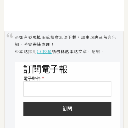
o
c
k
e
r
※如有發現掉圖或檔案無法下載，請由回應區留言告
知，將會盡速處理！
伺
※本站採用
CC授權
請勿轉貼本站文章，謝謝。
服
器
設
定
資
源
免
費
圖