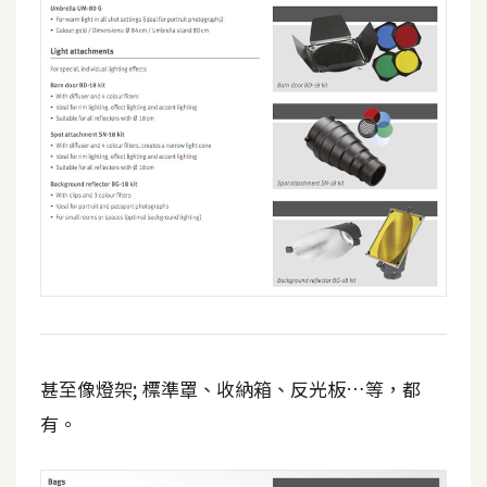
空
間
網
頁
設
計
前
端
H
T
甚至像燈架; 標準罩、收納箱、反光板…等，都
M
有。
L
/
C