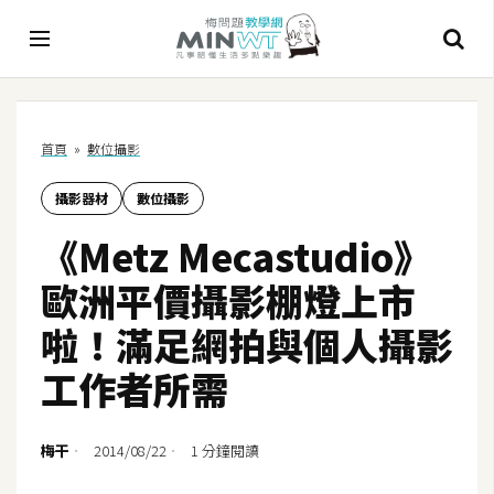
A
首頁
»
數位攝影
I
攝影器材
數位攝影
A
I
《Metz Mecastudio》
工
具
歐洲平價攝影棚燈上市
C
啦！滿足網拍與個人攝影
h
工作者所需
a
t
G
梅干
2014/08/22
1 分鐘閱讀
P
T