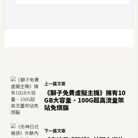
示
免
費
版
型
M
A
上一篇文章
C
《獅子免費虛擬主機》擁有10
GB大容量、100G超高流量架
站免煩腦
開
箱
下一篇文章
梅