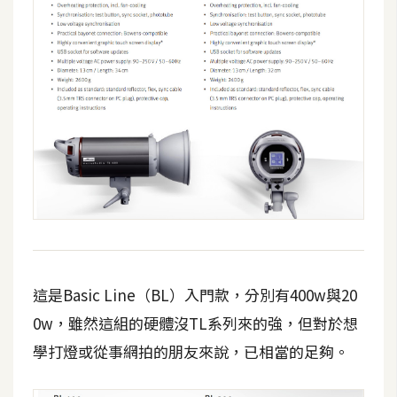
攝
影
手
機
攝
影
器
材
操
控
這是Basic Line（BL）入門款，分別有400w與20
資
0w，雖然這組的硬體沒TL系列來的強，但對於想
源
學打燈或從事網拍的朋友來說，已相當的足夠。
免