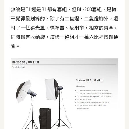
d
P
無論是TL還是BL都有套組，但BL-200套組，是梅
r
e
干覺得最划算的，除了有二隻燈、二隻燈腳外，還
s
s
附了一個柔光罩、標準罩、反射傘，相當的齊全，
同時還有收納袋，這樣一整組才一萬六比神燈還便
安
宜。
裝
與
設
定
外
掛
實
作
電
商