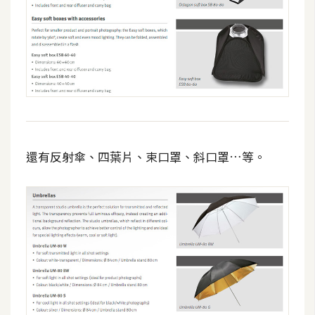
架
設
主
機
與
網
域
還有反射傘、四葉片、束口罩、斜口罩…等。
S
E
O
工
具
免
費