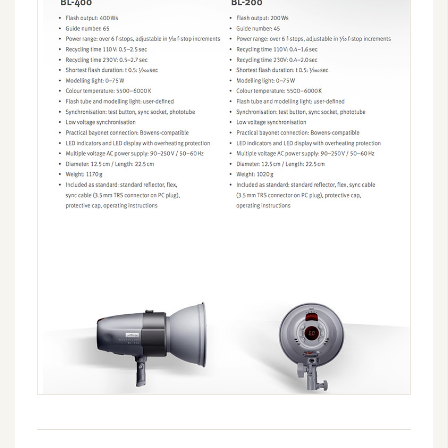
費
圖
庫
免
費
字
型
網
站
架
設
W
o
r