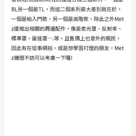
b
e
BL另一個是TL，而這二個系列最大差別就在於，
一個是給入門款，另一個是高階款，除此之外Met
P
z還推出相關的周邊配件，像是柔光罩、反射傘、
h
標準罩、雷達罩….等，且售價上也意外的親民，
o
t
因此有在從事網拍，或是想學習打燈的朋友，Met
o
z棚燈不妨可以考慮一下囉!
s
h
o
p
I
l
l
u
s