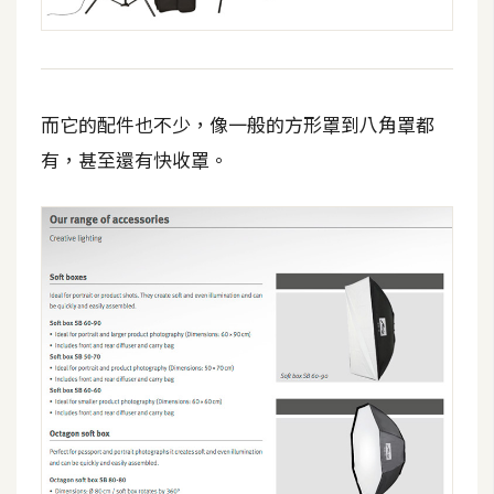
W
o
o
而它的配件也不少，像一般的方形罩到八角罩都
C
o
有，甚至還有快收罩。
m
m
e
r
c
e
金
流
物
流