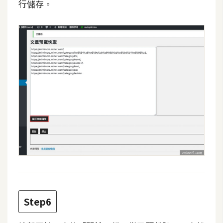
行儲存。
空
間
網
頁
設
計
前
端
H
T
M
L
Step6
/
C