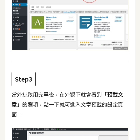
d
P
r
e
s
s
安
裝
與
設
定
Step3
當外掛啟用完畢後，在外觀下就會看到「
預載文
外
掛
章
」的選項，點一下就可進入文章預載的設定頁
實
面。
作
電
商