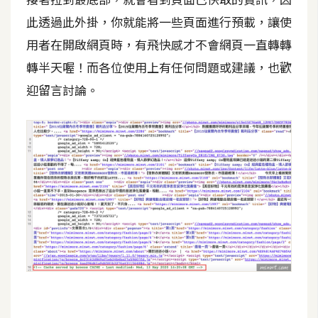
o
此透過此外掛，你就能將一些頁面進行預載，讓使
c
用者在開啟網頁時，有飛快感才不會網頁一直轉轉
k
e
轉半天喔！而各位使用上有任何問題或建議，也歡
r
迎留言討論。
伺
服
器
設
定
資
源
免
費
圖