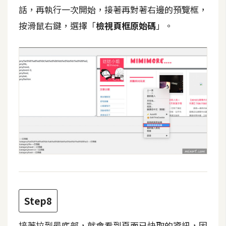
話，再執行一次開始，接著再對著右邊的預覽框，
U
X
按滑鼠右鍵，選擇「
檢視頁框原始碼
」。
R
W
D
網
頁
後
端
P
H
P
Step8
D
接著拉到最底部，就會看到頁面已快取的資訊，因