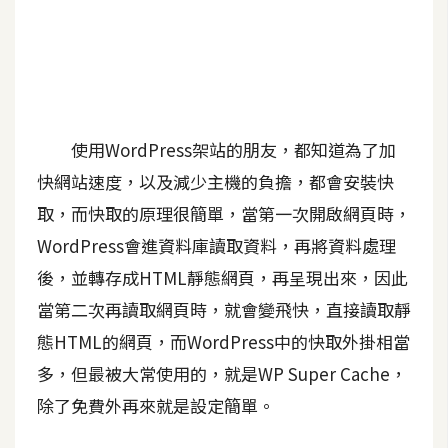
A
I
應
用
設
使用WordPress架站的朋友，都知道為了加
計
快網站速度，以及減少主機的負擔，都會安裝快
取，而快取的原理很簡單，當第一次開啟網頁時，
網
WordPress會進資料庫讀取資料，再將資料處理
站
後，並轉存成HTML靜態網頁，再呈現出來，因此
當第二次再讀取網頁時，就會變飛快，直接讀取靜
影
態HTML的網頁，而WordPress中的快取外掛相當
像
多，但最被大常使用的，就是WP Super Cache，
除了免費外再來就是設定簡單。
A
d
o