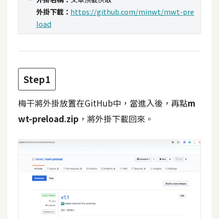
攝
外掛下載：
https://github.com/minwt/mwt-pre
影
load
手
機
攝
Step1
影
梅干將外掛放置在GitHub中，當進入後，再點
m
wt-preload.zip
，將外掛下載回來。
器
材
操
控
資
源
免