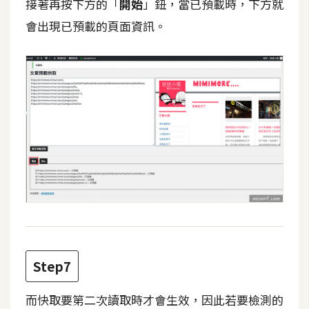
接著再按下方的「
開始
」鈕，當已預載時，下方就
S
會出現已預載的頁面資訊。
S
J
a
v
a
S
c
r
i
p
t
Step7
U
I
而快取要第二次讀取時才會生效，因此若要檢測的
/