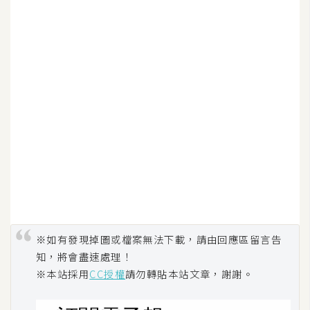
示
免
費
版
型
M
A
C
※如有發現掉圖或檔案無法下載，請由回應區留言告
開
知，將會盡速處理！
箱
※本站採用
CC授權
請勿轉貼本站文章，謝謝。
梅