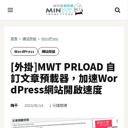
A
首頁
»
網站架設
»
WordPress
I
WordPress
網站架設
A
I
[外掛]MWT PRLOAD 自
工
具
訂文章預載器，加速Wor
C
dPress網站開啟速度
h
a
t
梅干
2020/05/14
1 分鐘閱讀
G
P
T