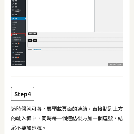
W
o
o
C
o
m
m
e
r
c
e
Step4
金
這時候就可將，要預載頁面的連結，直接貼到上方
流
的輸入框中，同時每一個連結後方加一個逗號，結
物
流
尾不要加逗號。