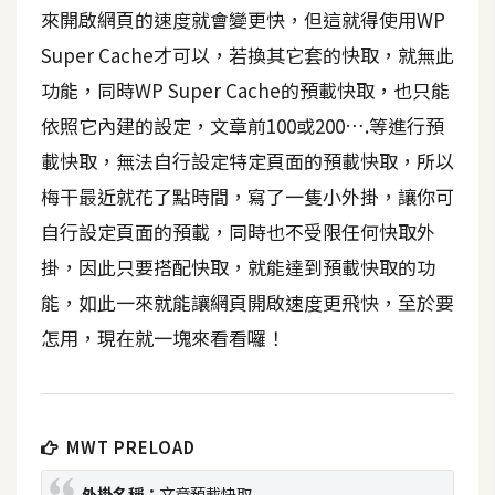
t
來開啟網頁的速度就會變更快，但這就得使用WP
r
Super Cache才可以，若換其它套的快取，就無此
a
功能，同時WP Super Cache的預載快取，也只能
t
o
依照它內建的設定，文章前100或200….等進行預
r
載快取，無法自行設定特定頁面的預載快取，所以
梅干最近就花了點時間，寫了一隻小外掛，讓你可
去
自行設定頁面的預載，同時也不受限任何快取外
背
掛，因此只要搭配快取，就能達到預載快取的功
與
能，如此一來就能讓網頁開啟速度更飛快，至於要
合
成
怎用，現在就一塊來看看囉！
攝
影
MWT PRELOAD
商
品
外掛名稱：
文章預載快取