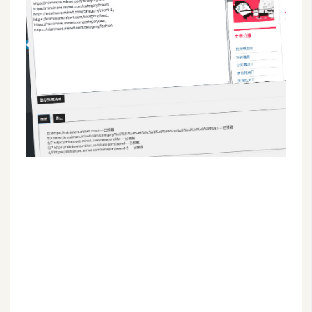
G
e
m
i
n
i
A
I
生
成
圖
片
影
片