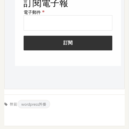
開
發
熱
門
文
章
全
站
導
覽
標籤
wordpress外掛
合