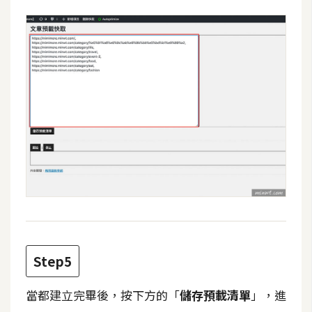
架
設
主
機
與
網
域
S
E
O
工
具
Step5
免
當都建立完畢後，按下方的「
儲存預載清單
」，進
費