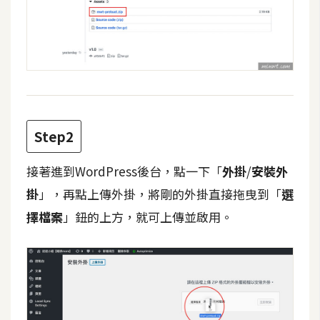
費
圖
庫
免
費
字
Step2
型
接著進到WordPress後台，點一下「
外掛
/
安裝外
網
掛
」，再點上傳外掛，將剛的外掛直接拖曳到「
選
站
擇檔案
」鈕的上方，就可上傳並啟用。
架
設
W
o
r