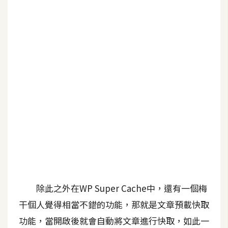
b
e
P
h
o
t
o
s
h
o
p
I
l
除此之外在WP Super Cache中，還有一個梅
l
干個人覺得相當不錯的功能，那就是文章預載快取
u
功能，當開啟後就會自動將文章進行快取，如此一
s